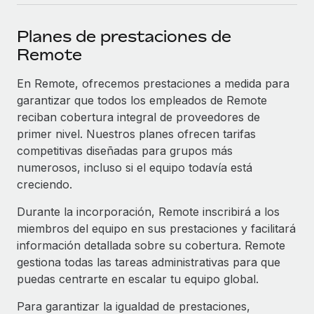
plataforma de forma flexible.
Sala de prensa
Integraciones
Planes de prestaciones de
Asociarse
Optimiza los procesos con herramientas empresariales
Información sobre salarios y talento
Remote
Descubre oportunidades de colaborar con nosotros.
esenciales.
Centro de información
En Remote, ofrecemos prestaciones a medida para
Remote Build
Próximamente
garantizar que todos los empleados de Remote
Consultoría de integraciones y automatización con IA.
Obtén ayuda
SERVICIOS
reciban cobertura integral de proveedores de
Pregunta a un experto
Consulta todos los recursos
primer nivel. Nuestros planes ofrecen tarifas
CASOS PRÁCTICOS
Obtén ayuda de gente experta en RR. HH. globales
competitivas diseñadas para grupos más
y cumplimiento normativo.
numerosos, incluso si el equipo todavía está
BLOG
Colaboración estratégica de Reverse Tech con
creciendo.
Remote para gestionar a autónomos y las
Comprobaciones de antecedentes
Nómina global
nóminas
Durante la incorporación, Remote inscribirá a los
Simplifica los procesos de cribado de candidatos.
miembros del equipo en sus prestaciones y facilitará
EOR y PEO
Reverse Tech en resumen La startup de salud y bienestar
Cumplimiento normativo
información detallada sobre su cobertura. Remote
Reverse Tech se asoció con Remote para...
Contractor Management
gestiona todas las tareas administrativas para que
Adelántate a los riesgos de cumplimiento
Más información
puedas centrarte en escalar tu equipo global.
normativo.
Impuestos
Para garantizar la igualdad de prestaciones,
Gestión de dispositivos