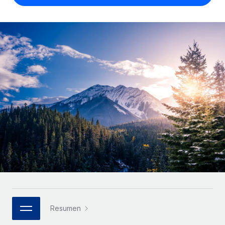
Compáranos con otras empresas.
Iniciar sesión
Contractor Management
Nederlands
Calculadora de pagos a autónomos
Integra y gestiona a autónomos globalmente.
Descubre opciones de divisas y tiempos de pago para
ETAPAS DE CRECIMIENTO
Français
autónomos globales.
PEO
Startups
Externaliza tareas laborales complejas.
Deutsch
Soluciones ágiles de RR. HH. globales y nóminas para
APRENDIZAJE CON REMOTE
empresas en crecimiento.
Español
Guías y recursos
INFRAESTRUCTURA
Mediana empresa
Conexión Remote
Casos prácticos
Amplía tu equipo con soluciones de RR. HH.
Italiano
Integra los RR. HH. en tus flujos de trabajo sin
personalizadas.
Glosario de RR. HH.
complicaciones.
Português (Portugal)
Empresa
Listas de verificación y plantillas
Plataforma
RR. HH. globales para grandes empresas.
日本語
Funciones esenciales de RR. HH. integradas para tu
Biblioteca de descripciones de puestos
equipo.
한국어
ASOCIARSE
Webinarios
Conectar
Nuevo
Socios tecnológicos estratégicos
Resumen
中文（简体）
Conecta cualquier herramienta de IA con Remote
Eventos
Integra la gestión de los RR. HH. globales en tu
mediante nuestro MCP.