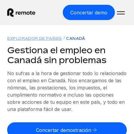
Concertar demo
Inicio
EXPLORADOR DE PAÍSES
CANADÁ
Productos
Gestiona el empleo en
Canadá sin problemas
Soluciones
EMPLEO GLOBAL
Nómina global
No sufras a la hora de gestionar todo lo relacionado
Recursos
COBERTURA MUNDIAL
Gestiona las nóminas de forma sencilla y conforme a la
con el empleo en Canadá. Nos encargamos de las
Explorador de países
legalidad.
nóminas, las prestaciones, los impuestos, el
Precios
HERRAMIENTAS Y CALCULADORAS
Consulta el soporte del empleo global según el país.
cumplimiento normativo e incluso las opciones
Employer of Record
Calculadora del riesgo de clasificación errónea
sobre acciones de tu equipo en este país, y todo en
Explorador estatal de EE. UU.
Expándete en todo el mundo sin gastar en entidades.
Consulta el riesgo de clasificación errónea por país.
una plataforma fácil de usar.
Simplifica la contratación en todos los estados de EE.
Español
Contractor of Record
Calculadora del coste por empleado
UU.
Contrata a autónomos en cualquier parte del mundo
Calcula lo que cuestan los empleados en total en
Concertar demostración
English
Comparador de Remote
cumpliendo la normativa.
cualquier país.