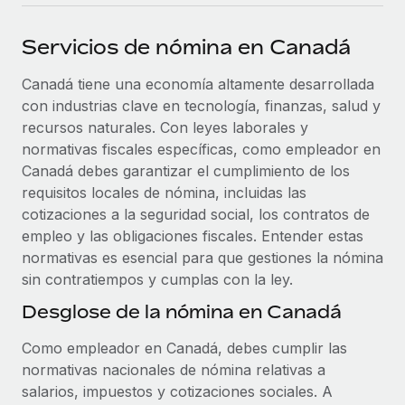
plataforma de forma flexible.
Sala de prensa
Integraciones
Servicios de nómina en Canadá
Asociarse
Optimiza los procesos con herramientas empresariales
Información sobre salarios y talento
Descubre oportunidades de colaborar con nosotros.
esenciales.
Canadá tiene una economía altamente desarrollada
Centro de información
con industrias clave en tecnología, finanzas, salud y
Remote Build
Próximamente
recursos naturales. Con leyes laborales y
Consultoría de integraciones y automatización con IA.
Obtén ayuda
SERVICIOS
normativas fiscales específicas, como empleador en
Canadá debes garantizar el cumplimiento de los
Pregunta a un experto
Consulta todos los recursos
CASOS PRÁCTICOS
requisitos locales de nómina, incluidas las
Obtén ayuda de gente experta en RR. HH. globales
cotizaciones a la seguridad social, los contratos de
y cumplimiento normativo.
BLOG
empleo y las obligaciones fiscales. Entender estas
Comprobaciones de antecedentes
normativas es esencial para que gestiones la nómina
Nómina global
Simplifica los procesos de cribado de candidatos.
sin contratiempos y cumplas con la ley.
EOR y PEO
Desglose de la nómina en Canadá
Cumplimiento normativo
Contractor Management
Adelántate a los riesgos de cumplimiento
Como empleador en Canadá, debes cumplir las
normativo.
normativas nacionales de nómina relativas a
Impuestos
salarios, impuestos y cotizaciones sociales. A
Gestión de dispositivos