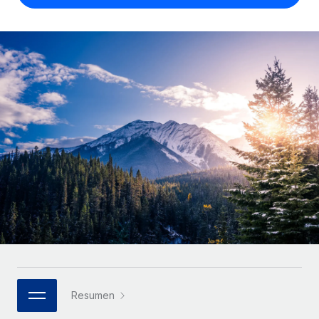
Compáranos con otras empresas.
Iniciar sesión
Contractor Management
Nederlands
Calculadora de pagos a autónomos
Integra y gestiona a autónomos globalmente.
Descubre opciones de divisas y tiempos de pago para
ETAPAS DE CRECIMIENTO
Français
autónomos globales.
PEO
Startups
Externaliza tareas laborales complejas.
Deutsch
Soluciones ágiles de RR. HH. globales y nóminas para
APRENDIZAJE CON REMOTE
empresas en crecimiento.
Español
Guías y recursos
INFRAESTRUCTURA
Mediana empresa
Conexión Remote
Casos prácticos
Amplía tu equipo con soluciones de RR. HH.
Italiano
Integra los RR. HH. en tus flujos de trabajo sin
personalizadas.
Glosario de RR. HH.
complicaciones.
Português (Portugal)
Empresa
Listas de verificación y plantillas
Plataforma
RR. HH. globales para grandes empresas.
日本語
Funciones esenciales de RR. HH. integradas para tu
Biblioteca de descripciones de puestos
equipo.
한국어
ASOCIARSE
Webinarios
Conectar
Nuevo
Socios tecnológicos estratégicos
Resumen
中文（简体）
Conecta cualquier herramienta de IA con Remote
Eventos
Integra la gestión de los RR. HH. globales en tu
mediante nuestro MCP.