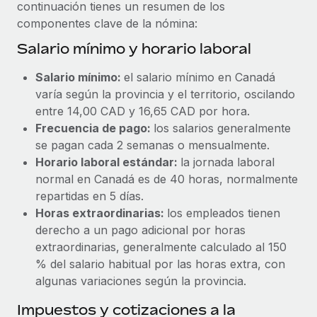
Explora el blog
continuación tienes un resumen de los
Proporciona dispositivos tecnológicos y contrólalos
componentes clave de la nómina:
en todo el mundo.
Salario mínimo y horario laboral
BLOG
Apertura de entidades
Salario mínimo:
el salario mínimo en Canadá
Abre entidades conforme a la legalidad enseguida.
Novedades de producto de Remote:
varía según la provincia y el territorio, oscilando
Integraciones con Gusto y Xero y Contractor
Movilidad y reubicación
Management Plus
entre 14,00 CAD y 16,65 CAD por hora.
Reubica a los empleados con facilidad.
Frecuencia de pago:
los salarios generalmente
La misión de Remote sigue siendo ayudar a empresas de
se pagan cada 2 semanas o mensualmente.
todos los tamaños a contratar, gestionar y...
Prestaciones
Horario laboral estándar:
la jornada laboral
Gestiona las prestaciones de los empleados sin
Más información
normal en Canadá es de 40 horas, normalmente
complicaciones.
repartidas en 5 días.
Horas extraordinarias:
los empleados tienen
Pento se convierte en un empleador equitativo
derecho a un pago adicional por horas
con Remote
extraordinarias, generalmente calculado al 150
% del salario habitual por las horas extra, con
Gestionar las nóminas internamente es complicado. Tardas
algunas variaciones según la provincia.
semanas en hacerlo manualmente y, al mes...
Impuestos y cotizaciones a la
Más información