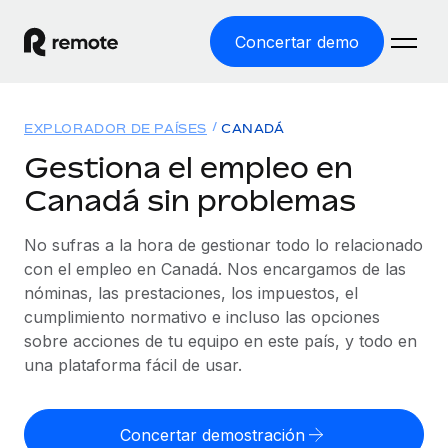
Concertar demo
Inicio
EXPLORADOR DE PAÍSES
CANADÁ
Productos
Gestiona el empleo en
Canadá sin problemas
Soluciones
EMPLEO GLOBAL
Nómina global
No sufras a la hora de gestionar todo lo relacionado
Recursos
COBERTURA MUNDIAL
Gestiona las nóminas de forma sencilla y conforme a la
con el empleo en Canadá. Nos encargamos de las
Explorador de países
legalidad.
nóminas, las prestaciones, los impuestos, el
Precios
HERRAMIENTAS Y CALCULADORAS
Consulta el soporte del empleo global según el país.
cumplimiento normativo e incluso las opciones
Employer of Record
Calculadora del riesgo de clasificación errónea
sobre acciones de tu equipo en este país, y todo en
Explorador estatal de EE. UU.
Expándete en todo el mundo sin gastar en entidades.
Consulta el riesgo de clasificación errónea por país.
una plataforma fácil de usar.
Simplifica la contratación en todos los estados de EE.
Español
Contractor of Record
Calculadora del coste por empleado
UU.
Contrata a autónomos en cualquier parte del mundo
Calcula lo que cuestan los empleados en total en
Concertar demostración
English
Comparador de Remote
cumpliendo la normativa.
cualquier país.