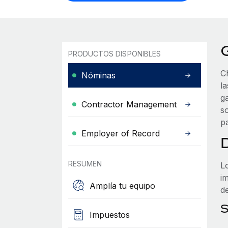
PRODUCTOS DISPONIBLES
C
Nóminas
l
ga
Contractor Management
so
p
Employer of Record
RESUMEN
L
i
Amplía tu equipo
d
S
Impuestos