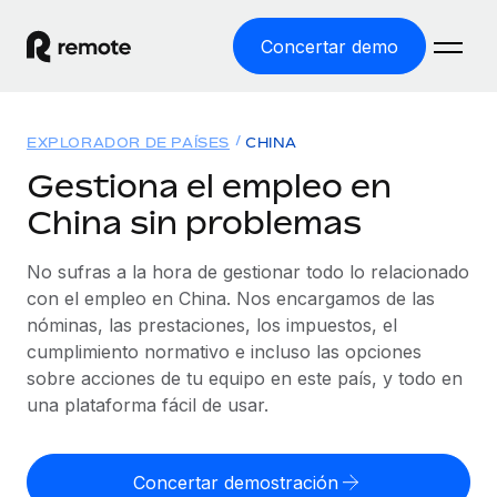
Concertar demo
Inicio
EXPLORADOR DE PAÍSES
CHINA
Productos
Gestiona el empleo en
China sin problemas
Soluciones
EMPLEO GLOBAL
Nómina global
No sufras a la hora de gestionar todo lo relacionado
Recursos
COBERTURA MUNDIAL
Gestiona las nóminas de forma sencilla y conforme a la
con el empleo en China. Nos encargamos de las
Explorador de países
legalidad.
nóminas, las prestaciones, los impuestos, el
Precios
HERRAMIENTAS Y CALCULADORAS
Consulta el soporte del empleo global según el país.
cumplimiento normativo e incluso las opciones
Employer of Record
Calculadora del riesgo de clasificación errónea
sobre acciones de tu equipo en este país, y todo en
Explorador estatal de EE. UU.
Expándete en todo el mundo sin gastar en entidades.
Consulta el riesgo de clasificación errónea por país.
una plataforma fácil de usar.
Simplifica la contratación en todos los estados de EE.
Español
Contractor of Record
Calculadora del coste por empleado
UU.
Contrata a autónomos en cualquier parte del mundo
Calcula lo que cuestan los empleados en total en
Concertar demostración
English
Comparador de Remote
cumpliendo la normativa.
cualquier país.