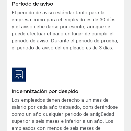
Explora el blog
Periodo de aviso
Proporciona dispositivos tecnológicos y contrólalos
en todo el mundo.
El periodo de aviso estándar tanto para la
empresa como para el empleado es de 30 días
BLOG
Apertura de entidades
y el aviso debe darse por escrito, aunque se
Abre entidades conforme a la legalidad enseguida.
puede efectuar el pago en lugar de cumplir el
Novedades de producto de Remote:
Integraciones con Gusto y Xero y Contractor
periodo de aviso. Durante el periodo de prueba,
Movilidad y reubicación
Management Plus
el periodo de aviso del empleado es de 3 días.
Reubica a los empleados con facilidad.
La misión de Remote sigue siendo ayudar a empresas de
todos los tamaños a contratar, gestionar y...
Prestaciones
Gestiona las prestaciones de los empleados sin
Más información
complicaciones.
Indemnización por despido
Pento se convierte en un empleador equitativo
con Remote
Los empleados tienen derecho a un mes de
salario por cada año trabajado, considerándose
Gestionar las nóminas internamente es complicado. Tardas
como un año cualquier periodo de antigüedad
semanas en hacerlo manualmente y, al mes...
superior a seis meses e inferior a un año. Los
Más información
empleados con menos de seis meses de