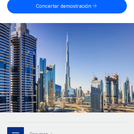
Compáranos con otras empresas.
Concertar demostración
Iniciar sesión
Contractor Management
Nederlands
Calculadora de pagos a autónomos
Integra y gestiona a autónomos globalmente.
Descubre opciones de divisas y tiempos de pago para
ETAPAS DE CRECIMIENTO
Français
autónomos globales.
PEO
Startups
Externaliza tareas laborales complejas.
Deutsch
Soluciones ágiles de RR. HH. globales y nóminas para
APRENDIZAJE CON REMOTE
empresas en crecimiento.
Español
Guías y recursos
INFRAESTRUCTURA
Mediana empresa
Conexión Remote
Casos prácticos
Amplía tu equipo con soluciones de RR. HH.
Italiano
Integra los RR. HH. en tus flujos de trabajo sin
personalizadas.
Glosario de RR. HH.
complicaciones.
Português (Portugal)
Empresa
Listas de verificación y plantillas
Plataforma
RR. HH. globales para grandes empresas.
日本語
Funciones esenciales de RR. HH. integradas para tu
Biblioteca de descripciones de puestos
equipo.
한국어
ASOCIARSE
Webinarios
Conectar
Nuevo
Socios tecnológicos estratégicos
中文（简体）
Conecta cualquier herramienta de IA con Remote
Eventos
Integra la gestión de los RR. HH. globales en tu
mediante nuestro MCP.
Resumen