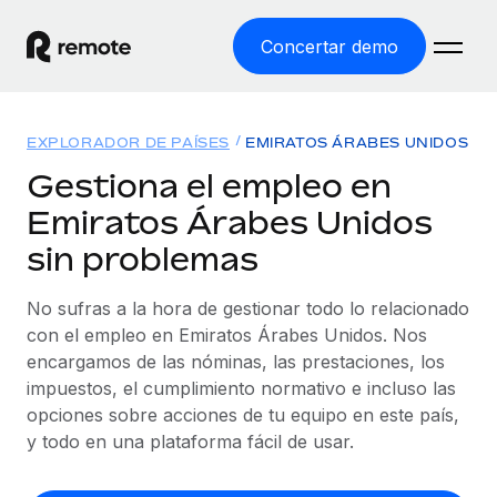
Concertar demo
Inicio
EXPLORADOR DE PAÍSES
EMIRATOS ÁRABES UNIDOS
Productos
Gestiona el empleo en
Emiratos Árabes Unidos
Soluciones
EMPLEO GLOBAL
sin problemas
Nómina global
Recursos
COBERTURA MUNDIAL
Gestiona las nóminas de forma sencilla y conforme a la
No sufras a la hora de gestionar todo lo relacionado
Explorador de países
legalidad.
Precios
con el empleo en Emiratos Árabes Unidos. Nos
HERRAMIENTAS Y CALCULADORAS
Consulta el soporte del empleo global según el país.
encargamos de las nóminas, las prestaciones, los
Employer of Record
Calculadora del riesgo de clasificación errónea
impuestos, el cumplimiento normativo e incluso las
Explorador estatal de EE. UU.
Expándete en todo el mundo sin gastar en entidades.
Consulta el riesgo de clasificación errónea por país.
opciones sobre acciones de tu equipo en este país,
Simplifica la contratación en todos los estados de EE.
Español
Contractor of Record
y todo en una plataforma fácil de usar.
Calculadora del coste por empleado
UU.
Contrata a autónomos en cualquier parte del mundo
Calcula lo que cuestan los empleados en total en
English
Comparador de Remote
cumpliendo la normativa.
cualquier país.