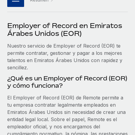
plataforma de forma flexible.
Sala de prensa
Integraciones
Asociarse
Optimiza los procesos con herramientas empresariales
Información sobre salarios y talento
Descubre oportunidades de colaborar con nosotros.
Employer of Record en Emiratos
esenciales.
Centro de información
Árabes Unidos (EOR)
Remote Build
Próximamente
Consultoría de integraciones y automatización con IA.
Obtén ayuda
Nuestro servicio de Employer of Record (EOR) te
SERVICIOS
permite contratar, gestionar y pagar a los mejores
Pregunta a un experto
Consulta todos los recursos
talentos en Emiratos Árabes Unidos con rapidez y
CASOS PRÁCTICOS
Obtén ayuda de gente experta en RR. HH. globales
sencillez.
y cumplimiento normativo.
BLOG
¿Qué es un Employer of Record (EOR)
y cómo funciona?
Comprobaciones de antecedentes
Nómina global
Simplifica los procesos de cribado de candidatos.
El Employer of Record (EOR) de Remote permite a
EOR y PEO
tu empresa contratar legalmente empleados en
Cumplimiento normativo
Contractor Management
Emiratos Árabes Unidos sin necesidad de crear una
Adelántate a los riesgos de cumplimiento
entidad legal local. Sobre el papel, Remote es el
normativo.
Impuestos
empleador oficial, y nos encargamos del
Gestión de dispositivos
cumplimiento normativo, la nómina, las prestaciones