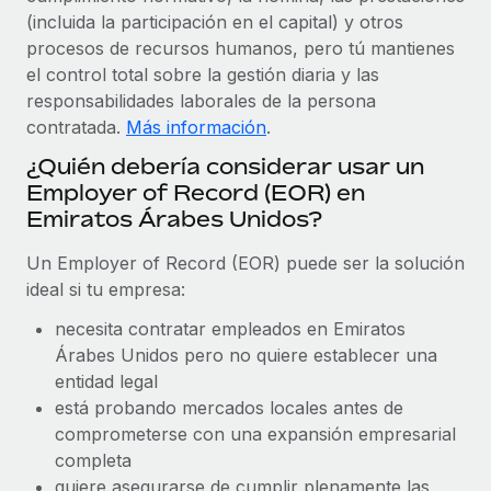
Explora el blog
Proporciona dispositivos tecnológicos y contrólalos
(incluida la participación en el capital) y otros
en todo el mundo.
procesos de recursos humanos, pero tú mantienes
el control total sobre la gestión diaria y las
BLOG
Apertura de entidades
responsabilidades laborales de la persona
Abre entidades conforme a la legalidad enseguida.
contratada.
Más información
.
Novedades de producto de Remote:
Integraciones con Gusto y Xero y Contractor
¿Quién debería considerar usar un
Movilidad y reubicación
Management Plus
Employer of Record (EOR) en
Reubica a los empleados con facilidad.
La misión de Remote sigue siendo ayudar a empresas de
Emiratos Árabes Unidos?
todos los tamaños a contratar, gestionar y...
Prestaciones
Un Employer of Record (EOR) puede ser la solución
Gestiona las prestaciones de los empleados sin
Más información
ideal si tu empresa:
complicaciones.
necesita contratar empleados en Emiratos
Pento se convierte en un empleador equitativo
Árabes Unidos pero no quiere establecer una
con Remote
entidad legal
está probando mercados locales antes de
Gestionar las nóminas internamente es complicado. Tardas
comprometerse con una expansión empresarial
semanas en hacerlo manualmente y, al mes...
completa
Más información
quiere asegurarse de cumplir plenamente las