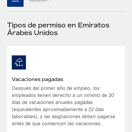
plataforma de forma flexible.
Sala de prensa
Integraciones
Asociarse
Optimiza los procesos con herramientas empresariales
Información sobre salarios y talento
Descubre oportunidades de colaborar con nosotros.
Tipos de permiso en Emiratos
esenciales.
Centro de información
Árabes Unidos
Remote Build
Próximamente
Consultoría de integraciones y automatización con IA.
Obtén ayuda
SERVICIOS
Pregunta a un experto
Consulta todos los recursos
CASOS PRÁCTICOS
Obtén ayuda de gente experta en RR. HH. globales
y cumplimiento normativo.
BLOG
Vacaciones pagadas
Comprobaciones de antecedentes
Nómina global
Después del primer año de empleo, los
Simplifica los procesos de cribado de candidatos.
empleados tienen derecho a un mínimo de 30
EOR y PEO
días de vacaciones anuales pagadas
Cumplimiento normativo
Contractor Management
(equivalentes aproximadamente a 22 días
Adelántate a los riesgos de cumplimiento
laborables), y las asignaciones deben pagarse
normativo.
Impuestos
antes de que comiencen las vacaciones.
Gestión de dispositivos