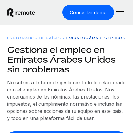
Concertar demo
Inicio
EXPLORADOR DE PAÍSES
EMIRATOS ÁRABES UNIDOS
Productos
Gestiona el empleo en
Emiratos Árabes Unidos
Soluciones
EMPLEO GLOBAL
sin problemas
Nómina global
Recursos
COBERTURA MUNDIAL
Gestiona las nóminas de forma sencilla y conforme a la
No sufras a la hora de gestionar todo lo relacionado
Explorador de países
legalidad.
Precios
con el empleo en Emiratos Árabes Unidos. Nos
HERRAMIENTAS Y CALCULADORAS
Consulta el soporte del empleo global según el país.
encargamos de las nóminas, las prestaciones, los
Employer of Record
Calculadora del riesgo de clasificación errónea
impuestos, el cumplimiento normativo e incluso las
Explorador estatal de EE. UU.
Expándete en todo el mundo sin gastar en entidades.
Consulta el riesgo de clasificación errónea por país.
opciones sobre acciones de tu equipo en este país,
Simplifica la contratación en todos los estados de EE.
Español
Contractor of Record
y todo en una plataforma fácil de usar.
Calculadora del coste por empleado
UU.
Contrata a autónomos en cualquier parte del mundo
Calcula lo que cuestan los empleados en total en
English
Comparador de Remote
cumpliendo la normativa.
cualquier país.