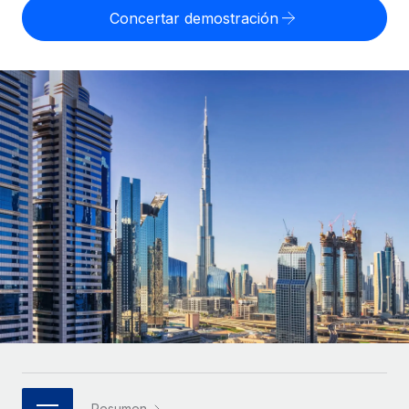
Compáranos con otras empresas.
Concertar demostración
Iniciar sesión
Contractor Management
Nederlands
Calculadora de pagos a autónomos
Integra y gestiona a autónomos globalmente.
Descubre opciones de divisas y tiempos de pago para
ETAPAS DE CRECIMIENTO
Français
autónomos globales.
PEO
Startups
Externaliza tareas laborales complejas.
Deutsch
Soluciones ágiles de RR. HH. globales y nóminas para
APRENDIZAJE CON REMOTE
empresas en crecimiento.
Español
Guías y recursos
INFRAESTRUCTURA
Mediana empresa
Conexión Remote
Casos prácticos
Amplía tu equipo con soluciones de RR. HH.
Italiano
Integra los RR. HH. en tus flujos de trabajo sin
personalizadas.
Glosario de RR. HH.
complicaciones.
Português (Portugal)
Empresa
Listas de verificación y plantillas
Plataforma
RR. HH. globales para grandes empresas.
日本語
Funciones esenciales de RR. HH. integradas para tu
Biblioteca de descripciones de puestos
equipo.
한국어
ASOCIARSE
Webinarios
Conectar
Nuevo
Socios tecnológicos estratégicos
中文（简体）
Conecta cualquier herramienta de IA con Remote
Eventos
Integra la gestión de los RR. HH. globales en tu
mediante nuestro MCP.
Resumen