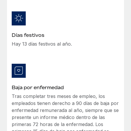
Explora el blog
Proporciona dispositivos tecnológicos y contrólalos
en todo el mundo.
BLOG
Apertura de entidades
Abre entidades conforme a la legalidad enseguida.
Novedades de producto de Remote:
Días festivos
Integraciones con Gusto y Xero y Contractor
Hay 13 días festivos al año.
Movilidad y reubicación
Management Plus
Reubica a los empleados con facilidad.
La misión de Remote sigue siendo ayudar a empresas de
todos los tamaños a contratar, gestionar y...
Prestaciones
Gestiona las prestaciones de los empleados sin
Más información
complicaciones.
Baja por enfermedad
Pento se convierte en un empleador equitativo
Tras completar tres meses de empleo, los
con Remote
empleados tienen derecho a 90 días de baja por
Gestionar las nóminas internamente es complicado. Tardas
enfermedad remunerada al año, siempre que se
semanas en hacerlo manualmente y, al mes...
presente un informe médico dentro de las
primeras 72 horas de la enfermedad. Los
Más información