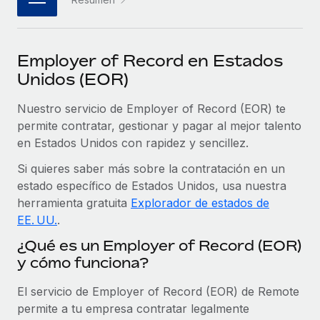
plataforma de forma flexible.
Sala de prensa
Integraciones
Asociarse
Optimiza los procesos con herramientas empresariales
Información sobre salarios y talento
Descubre oportunidades de colaborar con nosotros.
Employer of Record en Estados
esenciales.
Centro de información
Unidos (EOR)
Remote Build
Próximamente
Consultoría de integraciones y automatización con IA.
Obtén ayuda
Nuestro servicio de Employer of Record (EOR) te
SERVICIOS
permite contratar, gestionar y pagar al mejor talento
Pregunta a un experto
Consulta todos los recursos
en Estados Unidos con rapidez y sencillez.
CASOS PRÁCTICOS
Obtén ayuda de gente experta en RR. HH. globales
Si quieres saber más sobre la contratación en un
y cumplimiento normativo.
BLOG
estado específico de Estados Unidos, usa nuestra
Comprobaciones de antecedentes
herramienta gratuita
Explorador de estados de
Nómina global
Simplifica los procesos de cribado de candidatos.
EE. UU.
.
EOR y PEO
¿Qué es un Employer of Record (EOR)
Cumplimiento normativo
y cómo funciona?
Contractor Management
Adelántate a los riesgos de cumplimiento
normativo.
El servicio de Employer of Record (EOR) de Remote
Impuestos
permite a tu empresa contratar legalmente
Gestión de dispositivos