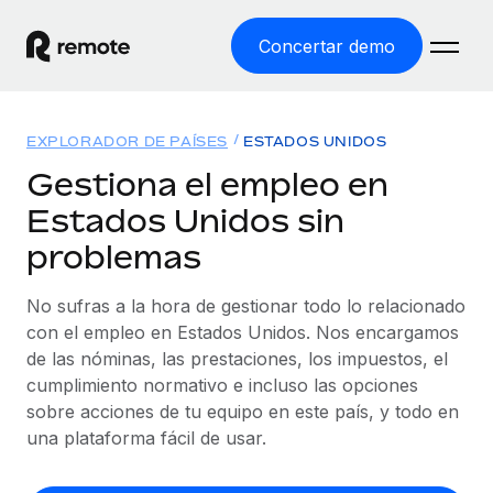
Concertar demo
Inicio
EXPLORADOR DE PAÍSES
ESTADOS UNIDOS
Productos
Gestiona el empleo en
Estados Unidos sin
Soluciones
EMPLEO GLOBAL
problemas
Nómina global
Recursos
COBERTURA MUNDIAL
Gestiona las nóminas de forma sencilla y conforme a la
No sufras a la hora de gestionar todo lo relacionado
Explorador de países
legalidad.
Precios
con el empleo en Estados Unidos. Nos encargamos
HERRAMIENTAS Y CALCULADORAS
Consulta el soporte del empleo global según el país.
de las nóminas, las prestaciones, los impuestos, el
Employer of Record
Calculadora del riesgo de clasificación errónea
cumplimiento normativo e incluso las opciones
Explorador estatal de EE. UU.
Expándete en todo el mundo sin gastar en entidades.
Consulta el riesgo de clasificación errónea por país.
sobre acciones de tu equipo en este país, y todo en
Simplifica la contratación en todos los estados de EE.
Español
Contractor of Record
una plataforma fácil de usar.
Calculadora del coste por empleado
UU.
Contrata a autónomos en cualquier parte del mundo
Calcula lo que cuestan los empleados en total en
English
Comparador de Remote
cumpliendo la normativa.
cualquier país.