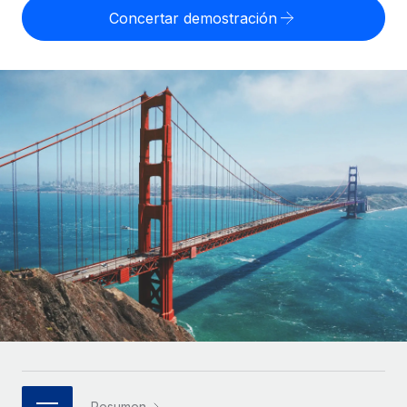
Compáranos con otras empresas.
Concertar demostración
Iniciar sesión
Contractor Management
Nederlands
Calculadora de pagos a autónomos
Integra y gestiona a autónomos globalmente.
Descubre opciones de divisas y tiempos de pago para
ETAPAS DE CRECIMIENTO
Français
autónomos globales.
PEO
Startups
Externaliza tareas laborales complejas.
Deutsch
Soluciones ágiles de RR. HH. globales y nóminas para
APRENDIZAJE CON REMOTE
empresas en crecimiento.
Español
Guías y recursos
INFRAESTRUCTURA
Mediana empresa
Conexión Remote
Casos prácticos
Amplía tu equipo con soluciones de RR. HH.
Italiano
Integra los RR. HH. en tus flujos de trabajo sin
personalizadas.
Glosario de RR. HH.
complicaciones.
Português (Portugal)
Empresa
Listas de verificación y plantillas
Plataforma
RR. HH. globales para grandes empresas.
日本語
Funciones esenciales de RR. HH. integradas para tu
Biblioteca de descripciones de puestos
equipo.
한국어
ASOCIARSE
Webinarios
Conectar
Nuevo
Socios tecnológicos estratégicos
中文（简体）
Conecta cualquier herramienta de IA con Remote
Eventos
Integra la gestión de los RR. HH. globales en tu
mediante nuestro MCP.
Resumen