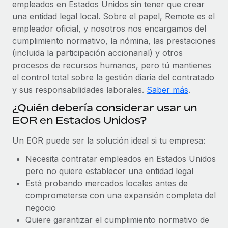
Explora el blog
empleados en Estados Unidos sin tener que crear
Proporciona dispositivos tecnológicos y contrólalos
una entidad legal local. Sobre el papel, Remote es el
en todo el mundo.
empleador oficial, y nosotros nos encargamos del
BLOG
cumplimiento normativo, la nómina, las prestaciones
Apertura de entidades
(incluida la participación accionarial) y otros
Abre entidades conforme a la legalidad enseguida.
Novedades de producto de Remote:
procesos de recursos humanos, pero tú mantienes
Integraciones con Gusto y Xero y Contractor
el control total sobre la gestión diaria del contratado
Movilidad y reubicación
Management Plus
y sus responsabilidades laborales.
Saber más
.
Reubica a los empleados con facilidad.
La misión de Remote sigue siendo ayudar a empresas de
¿Quién debería considerar usar un
todos los tamaños a contratar, gestionar y...
Prestaciones
EOR en Estados Unidos?
Gestiona las prestaciones de los empleados sin
Más información
complicaciones.
Un EOR puede ser la solución ideal si tu empresa:
Necesita contratar empleados en Estados Unidos
Pento se convierte en un empleador equitativo
pero no quiere establecer una entidad legal
con Remote
Está probando mercados locales antes de
Gestionar las nóminas internamente es complicado. Tardas
comprometerse con una expansión completa del
semanas en hacerlo manualmente y, al mes...
negocio
Quiere garantizar el cumplimiento normativo de
Más información