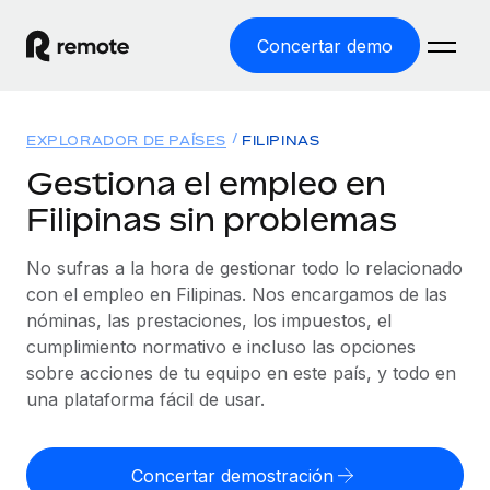
Concertar demo
Inicio
EXPLORADOR DE PAÍSES
FILIPINAS
Productos
Gestiona el empleo en
Filipinas sin problemas
Soluciones
EMPLEO GLOBAL
Nómina global
No sufras a la hora de gestionar todo lo relacionado
Recursos
COBERTURA MUNDIAL
Gestiona las nóminas de forma sencilla y conforme a la
con el empleo en Filipinas. Nos encargamos de las
Explorador de países
legalidad.
nóminas, las prestaciones, los impuestos, el
Precios
HERRAMIENTAS Y CALCULADORAS
Consulta el soporte del empleo global según el país.
cumplimiento normativo e incluso las opciones
Employer of Record
Calculadora del riesgo de clasificación errónea
sobre acciones de tu equipo en este país, y todo en
Explorador estatal de EE. UU.
Expándete en todo el mundo sin gastar en entidades.
Consulta el riesgo de clasificación errónea por país.
una plataforma fácil de usar.
Simplifica la contratación en todos los estados de EE.
Español
Contractor of Record
Calculadora del coste por empleado
UU.
Contrata a autónomos en cualquier parte del mundo
Calcula lo que cuestan los empleados en total en
Concertar demostración
English
Comparador de Remote
cumpliendo la normativa.
cualquier país.