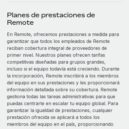
plataforma de forma flexible.
Sala de prensa
Integraciones
Planes de prestaciones de
Asociarse
Optimiza los procesos con herramientas empresariales
Información sobre salarios y talento
Remote
Descubre oportunidades de colaborar con nosotros.
esenciales.
Centro de información
En Remote, ofrecemos prestaciones a medida para
Remote Build
Próximamente
garantizar que todos los empleados de Remote
Consultoría de integraciones y automatización con IA.
Obtén ayuda
SERVICIOS
reciban cobertura integral de proveedores de
Pregunta a un experto
Consulta todos los recursos
primer nivel. Nuestros planes ofrecen tarifas
CASOS PRÁCTICOS
Obtén ayuda de gente experta en RR. HH. globales
competitivas diseñadas para grupos grandes,
y cumplimiento normativo.
incluso si el equipo todavía está creciendo. Durante
BLOG
la incorporación, Remote inscribirá a los miembros
Comprobaciones de antecedentes
del equipo en sus prestaciones y les proporcionará
Nómina global
Simplifica los procesos de cribado de candidatos.
información detallada sobre su cobertura. Remote
EOR y PEO
gestiona todas las tareas administrativas para que
Cumplimiento normativo
puedas centrarte en escalar tu equipo global. Para
Contractor Management
Adelántate a los riesgos de cumplimiento
garantizar la igualdad de prestaciones, cualquier
normativo.
prestación ofrecida se aplicará a todos los
Impuestos
miembros del equipo en el país, proporcionando
Gestión de dispositivos