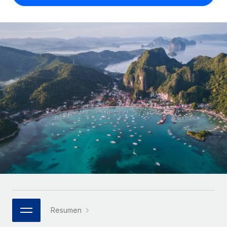
Compáranos con otras empresas.
Iniciar sesión
Contractor Management
Nederlands
Calculadora de pagos a autónomos
Integra y gestiona a autónomos globalmente.
Descubre opciones de divisas y tiempos de pago para
ETAPAS DE CRECIMIENTO
Français
autónomos globales.
PEO
Startups
Externaliza tareas laborales complejas.
Deutsch
Soluciones ágiles de RR. HH. globales y nóminas para
APRENDIZAJE CON REMOTE
empresas en crecimiento.
Español
Guías y recursos
INFRAESTRUCTURA
Mediana empresa
Conexión Remote
Casos prácticos
Amplía tu equipo con soluciones de RR. HH.
Italiano
Integra los RR. HH. en tus flujos de trabajo sin
personalizadas.
Glosario de RR. HH.
complicaciones.
Português (Portugal)
Empresa
Listas de verificación y plantillas
Plataforma
RR. HH. globales para grandes empresas.
日本語
Funciones esenciales de RR. HH. integradas para tu
Biblioteca de descripciones de puestos
equipo.
한국어
ASOCIARSE
Webinarios
Conectar
Nuevo
Socios tecnológicos estratégicos
Resumen
中文（简体）
Conecta cualquier herramienta de IA con Remote
Eventos
Integra la gestión de los RR. HH. globales en tu
mediante nuestro MCP.