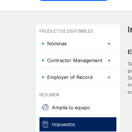
I
PRODUCTOS DISPONIBLES
Nóminas
E
Contractor Management
Se
p
Employer of Record
S
í
s
RESUMEN
Amplía tu equipo
Impuestos