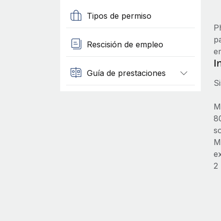
Tipos de permiso
Ph
p
Rescisión de empleo
e
I
Guía de prestaciones
S
M
8
s
M
e
2