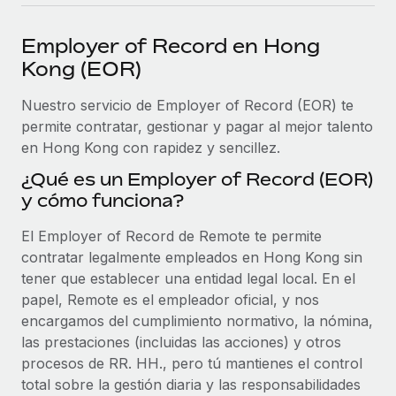
plataforma de forma flexible.
Sala de prensa
Integraciones
Employer of Record en Hong
Asociarse
Optimiza los procesos con herramientas empresariales
Información sobre salarios y talento
Kong (EOR)
Descubre oportunidades de colaborar con nosotros.
esenciales.
Centro de información
Nuestro servicio de Employer of Record (EOR) te
Remote Build
Próximamente
permite contratar, gestionar y pagar al mejor talento
Consultoría de integraciones y automatización con IA.
Obtén ayuda
SERVICIOS
en Hong Kong con rapidez y sencillez.
Pregunta a un experto
Consulta todos los recursos
¿Qué es un Employer of Record (EOR)
CASOS PRÁCTICOS
Obtén ayuda de gente experta en RR. HH. globales
y cómo funciona?
y cumplimiento normativo.
BLOG
El Employer of Record de Remote te permite
Comprobaciones de antecedentes
Nómina global
contratar legalmente empleados en Hong Kong sin
Simplifica los procesos de cribado de candidatos.
tener que establecer una entidad legal local. En el
EOR y PEO
papel, Remote es el empleador oficial, y nos
Cumplimiento normativo
encargamos del cumplimiento normativo, la nómina,
Contractor Management
Adelántate a los riesgos de cumplimiento
las prestaciones (incluidas las acciones) y otros
normativo.
Impuestos
procesos de RR. HH., pero tú mantienes el control
total sobre la gestión diaria y las responsabilidades
Gestión de dispositivos