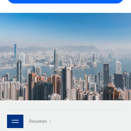
Compáranos con otras empresas.
Iniciar sesión
Contractor Management
Nederlands
Calculadora de pagos a autónomos
Integra y gestiona a autónomos globalmente.
Descubre opciones de divisas y tiempos de pago para
ETAPAS DE CRECIMIENTO
Français
autónomos globales.
PEO
Startups
Externaliza tareas laborales complejas.
Deutsch
Soluciones ágiles de RR. HH. globales y nóminas para
APRENDIZAJE CON REMOTE
empresas en crecimiento.
Español
Guías y recursos
INFRAESTRUCTURA
Mediana empresa
Conexión Remote
Casos prácticos
Amplía tu equipo con soluciones de RR. HH.
Italiano
Integra los RR. HH. en tus flujos de trabajo sin
personalizadas.
Glosario de RR. HH.
complicaciones.
Português (Portugal)
Empresa
Listas de verificación y plantillas
Plataforma
RR. HH. globales para grandes empresas.
日本語
Funciones esenciales de RR. HH. integradas para tu
Biblioteca de descripciones de puestos
equipo.
한국어
ASOCIARSE
Webinarios
Conectar
Nuevo
Socios tecnológicos estratégicos
Resumen
中文（简体）
Conecta cualquier herramienta de IA con Remote
Eventos
Integra la gestión de los RR. HH. globales en tu
mediante nuestro MCP.