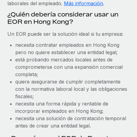
Explora el blog
laborales del empleado.
Más información
.
Proporciona dispositivos tecnológicos y contrólalos
en todo el mundo.
¿Quién debería considerar usar un
EOR en Hong Kong?
BLOG
Apertura de entidades
Abre entidades conforme a la legalidad enseguida.
Un EOR puede ser la solución ideal si tu empresa:
Novedades de producto de Remote:
Integraciones con Gusto y Xero y Contractor
necesita contratar empleados en Hong Kong
Movilidad y reubicación
Management Plus
pero no quiere establecer una entidad legal;
Reubica a los empleados con facilidad.
La misión de Remote sigue siendo ayudar a empresas de
está probando mercados locales antes de
todos los tamaños a contratar, gestionar y...
comprometerse con una expansión comercial
Prestaciones
completa;
Gestiona las prestaciones de los empleados sin
Más información
quiere asegurarse de cumplir completamente
complicaciones.
con la normativa laboral local y las obligaciones
fiscales;
Pento se convierte en un empleador equitativo
necesita una forma rápida y rentable de
con Remote
incorporar empleados en Hong Kong;
Gestionar las nóminas internamente es complicado. Tardas
necesita una solución de contratación temporal
semanas en hacerlo manualmente y, al mes...
antes de crear una entidad legal.
Más información