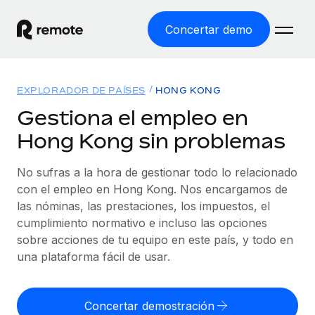
Concertar demo
Inicio
EXPLORADOR DE PAÍSES
HONG KONG
Productos
Gestiona el empleo en
Hong Kong sin problemas
Soluciones
EMPLEO GLOBAL
Nómina global
No sufras a la hora de gestionar todo lo relacionado
Recursos
COBERTURA MUNDIAL
Gestiona las nóminas de forma sencilla y conforme a la
con el empleo en Hong Kong. Nos encargamos de
Explorador de países
legalidad.
las nóminas, las prestaciones, los impuestos, el
Precios
HERRAMIENTAS Y CALCULADORAS
Consulta el soporte del empleo global según el país.
cumplimiento normativo e incluso las opciones
Employer of Record
Calculadora del riesgo de clasificación errónea
sobre acciones de tu equipo en este país, y todo en
Explorador estatal de EE. UU.
Expándete en todo el mundo sin gastar en entidades.
Consulta el riesgo de clasificación errónea por país.
una plataforma fácil de usar.
Simplifica la contratación en todos los estados de EE.
Español
Contractor of Record
Calculadora del coste por empleado
UU.
Contrata a autónomos en cualquier parte del mundo
Calcula lo que cuestan los empleados en total en
Concertar demostración
English
Comparador de Remote
cumpliendo la normativa.
cualquier país.