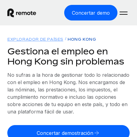
Concertar demo
Inicio
EXPLORADOR DE PAÍSES
HONG KONG
Productos
Gestiona el empleo en
Hong Kong sin problemas
Soluciones
EMPLEO GLOBAL
Nómina global
No sufras a la hora de gestionar todo lo relacionado
Recursos
COBERTURA MUNDIAL
Gestiona las nóminas de forma sencilla y conforme a la
con el empleo en Hong Kong. Nos encargamos de
Explorador de países
legalidad.
las nóminas, las prestaciones, los impuestos, el
Precios
HERRAMIENTAS Y CALCULADORAS
Consulta el soporte del empleo global según el país.
cumplimiento normativo e incluso las opciones
Employer of Record
Calculadora del riesgo de clasificación errónea
sobre acciones de tu equipo en este país, y todo en
Explorador estatal de EE. UU.
Expándete en todo el mundo sin gastar en entidades.
Consulta el riesgo de clasificación errónea por país.
una plataforma fácil de usar.
Simplifica la contratación en todos los estados de EE.
Español
Contractor of Record
Calculadora del coste por empleado
UU.
Contrata a autónomos en cualquier parte del mundo
Calcula lo que cuestan los empleados en total en
Concertar demostración
English
Comparador de Remote
cumpliendo la normativa.
cualquier país.