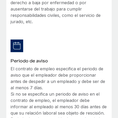
Explora el blog
derecho a baja por enfermedad o por
Proporciona dispositivos tecnológicos y contrólalos
ausentarse del trabajo para cumplir
en todo el mundo.
responsabilidades civiles, como el servicio de
BLOG
jurado, etc.
Apertura de entidades
Abre entidades conforme a la legalidad enseguida.
Novedades de producto de Remote:
Integraciones con Gusto y Xero y Contractor
Movilidad y reubicación
Management Plus
Reubica a los empleados con facilidad.
La misión de Remote sigue siendo ayudar a empresas de
todos los tamaños a contratar, gestionar y...
Prestaciones
Periodo de aviso
Gestiona las prestaciones de los empleados sin
Más información
El contrato de empleo especifica el periodo de
complicaciones.
aviso que el empleador debe proporcionar
antes de despedir a un empleado y debe ser de
Pento se convierte en un empleador equitativo
al menos 7 días.
con Remote
Si no se especifica un periodo de aviso en el
Gestionar las nóminas internamente es complicado. Tardas
contrato de empleo, el empleador debe
semanas en hacerlo manualmente y, al mes...
informar al empleado al menos 30 días antes de
que su relación laboral sea objeto de rescisión.
Más información