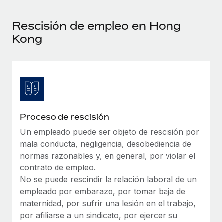
plataforma de forma flexible.
Sala de prensa
Integraciones
Rescisión de empleo en Hong
Asociarse
Optimiza los procesos con herramientas empresariales
Información sobre salarios y talento
Kong
Descubre oportunidades de colaborar con nosotros.
esenciales.
Centro de información
Remote Build
Próximamente
Consultoría de integraciones y automatización con IA.
Obtén ayuda
SERVICIOS
Pregunta a un experto
Consulta todos los recursos
CASOS PRÁCTICOS
Obtén ayuda de gente experta en RR. HH. globales
Proceso de rescisión
y cumplimiento normativo.
BLOG
Un empleado puede ser objeto de rescisión por
Comprobaciones de antecedentes
Nómina global
mala conducta, negligencia, desobediencia de
Simplifica los procesos de cribado de candidatos.
normas razonables y, en general, por violar el
EOR y PEO
contrato de empleo.
Cumplimiento normativo
No se puede rescindir la relación laboral de un
Contractor Management
Adelántate a los riesgos de cumplimiento
empleado por embarazo, por tomar baja de
normativo.
maternidad, por sufrir una lesión en el trabajo,
Impuestos
por afiliarse a un sindicato, por ejercer su
Gestión de dispositivos