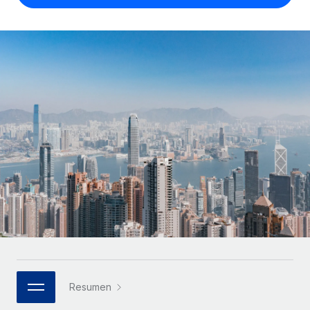
Compáranos con otras empresas.
Iniciar sesión
Contractor Management
Nederlands
Calculadora de pagos a autónomos
Integra y gestiona a autónomos globalmente.
Descubre opciones de divisas y tiempos de pago para
ETAPAS DE CRECIMIENTO
Français
autónomos globales.
PEO
Startups
Externaliza tareas laborales complejas.
Deutsch
Soluciones ágiles de RR. HH. globales y nóminas para
APRENDIZAJE CON REMOTE
empresas en crecimiento.
Español
Guías y recursos
INFRAESTRUCTURA
Mediana empresa
Conexión Remote
Casos prácticos
Amplía tu equipo con soluciones de RR. HH.
Italiano
Integra los RR. HH. en tus flujos de trabajo sin
personalizadas.
Glosario de RR. HH.
complicaciones.
Português (Portugal)
Empresa
Listas de verificación y plantillas
Plataforma
RR. HH. globales para grandes empresas.
日本語
Funciones esenciales de RR. HH. integradas para tu
Biblioteca de descripciones de puestos
equipo.
한국어
ASOCIARSE
Webinarios
Conectar
Nuevo
Socios tecnológicos estratégicos
Resumen
中文（简体）
Conecta cualquier herramienta de IA con Remote
Eventos
Integra la gestión de los RR. HH. globales en tu
mediante nuestro MCP.