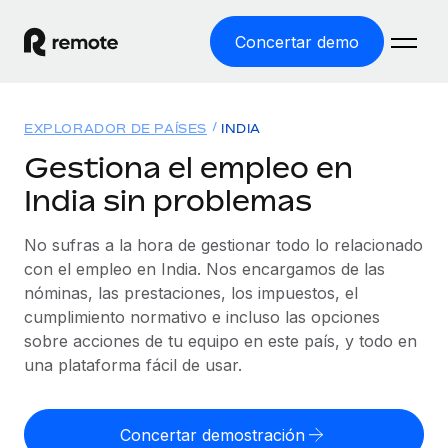
Concertar demo
Inicio
EXPLORADOR DE PAÍSES
INDIA
Productos
Gestiona el empleo en
India sin problemas
Soluciones
EMPLEO GLOBAL
Nómina global
No sufras a la hora de gestionar todo lo relacionado
Recursos
COBERTURA MUNDIAL
Gestiona las nóminas de forma sencilla y conforme a la
con el empleo en India. Nos encargamos de las
Explorador de países
legalidad.
nóminas, las prestaciones, los impuestos, el
Precios
HERRAMIENTAS Y CALCULADORAS
Consulta el soporte del empleo global según el país.
cumplimiento normativo e incluso las opciones
Employer of Record
Calculadora del riesgo de clasificación errónea
sobre acciones de tu equipo en este país, y todo en
Explorador estatal de EE. UU.
Expándete en todo el mundo sin gastar en entidades.
Consulta el riesgo de clasificación errónea por país.
una plataforma fácil de usar.
Simplifica la contratación en todos los estados de EE.
Español
Contractor of Record
Calculadora del coste por empleado
UU.
Contrata a autónomos en cualquier parte del mundo
Calcula lo que cuestan los empleados en total en
Concertar demostración
English
Comparador de Remote
cumpliendo la normativa.
cualquier país.