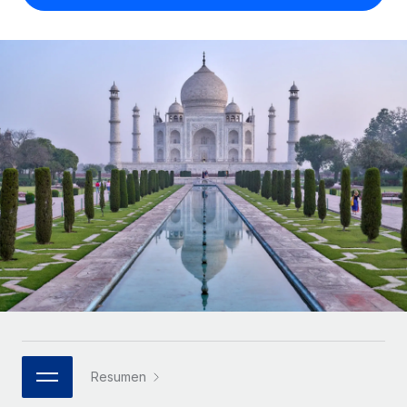
Compáranos con otras empresas.
Iniciar sesión
Contractor Management
Nederlands
Calculadora de pagos a autónomos
Integra y gestiona a autónomos globalmente.
Descubre opciones de divisas y tiempos de pago para
ETAPAS DE CRECIMIENTO
Français
autónomos globales.
PEO
Startups
Externaliza tareas laborales complejas.
Deutsch
Soluciones ágiles de RR. HH. globales y nóminas para
APRENDIZAJE CON REMOTE
empresas en crecimiento.
Español
Guías y recursos
INFRAESTRUCTURA
Mediana empresa
Conexión Remote
Casos prácticos
Amplía tu equipo con soluciones de RR. HH.
Italiano
Integra los RR. HH. en tus flujos de trabajo sin
personalizadas.
Glosario de RR. HH.
complicaciones.
Português (Portugal)
Empresa
Listas de verificación y plantillas
Plataforma
RR. HH. globales para grandes empresas.
日本語
Funciones esenciales de RR. HH. integradas para tu
Biblioteca de descripciones de puestos
equipo.
한국어
ASOCIARSE
Webinarios
Conectar
Nuevo
Socios tecnológicos estratégicos
Resumen
中文（简体）
Conecta cualquier herramienta de IA con Remote
Eventos
Integra la gestión de los RR. HH. globales en tu
mediante nuestro MCP.