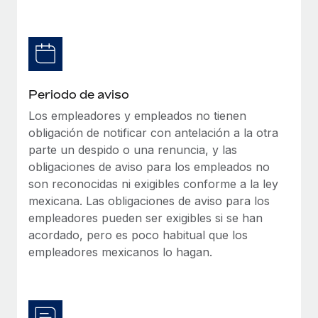
Explora el blog
Proporciona dispositivos tecnológicos y contrólalos
en todo el mundo.
BLOG
Apertura de entidades
Abre entidades conforme a la legalidad enseguida.
Novedades de producto de Remote:
Periodo de aviso
Integraciones con Gusto y Xero y Contractor
Movilidad y reubicación
Management Plus
Los empleadores y empleados no tienen
Reubica a los empleados con facilidad.
obligación de notificar con antelación a la otra
La misión de Remote sigue siendo ayudar a empresas de
parte un despido o una renuncia, y las
todos los tamaños a contratar, gestionar y...
Prestaciones
obligaciones de aviso para los empleados no
Gestiona las prestaciones de los empleados sin
Más información
son reconocidas ni exigibles conforme a la ley
complicaciones.
mexicana. Las obligaciones de aviso para los
empleadores pueden ser exigibles si se han
Pento se convierte en un empleador equitativo
acordado, pero es poco habitual que los
con Remote
empleadores mexicanos lo hagan.
Gestionar las nóminas internamente es complicado. Tardas
semanas en hacerlo manualmente y, al mes...
Más información