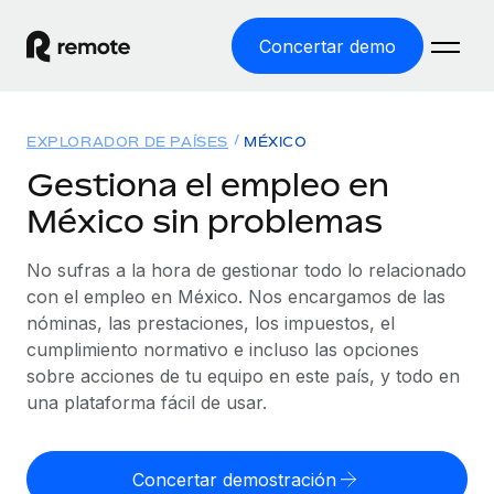
Concertar demo
Inicio
EXPLORADOR DE PAÍSES
MÉXICO
Productos
Gestiona el empleo en
México sin problemas
Soluciones
EMPLEO GLOBAL
Nómina global
No sufras a la hora de gestionar todo lo relacionado
Recursos
COBERTURA MUNDIAL
Gestiona las nóminas de forma sencilla y conforme a la
con el empleo en México. Nos encargamos de las
Explorador de países
legalidad.
nóminas, las prestaciones, los impuestos, el
Precios
HERRAMIENTAS Y CALCULADORAS
Consulta el soporte del empleo global según el país.
cumplimiento normativo e incluso las opciones
Employer of Record
Calculadora del riesgo de clasificación errónea
sobre acciones de tu equipo en este país, y todo en
Explorador estatal de EE. UU.
Expándete en todo el mundo sin gastar en entidades.
Consulta el riesgo de clasificación errónea por país.
una plataforma fácil de usar.
Simplifica la contratación en todos los estados de EE.
Español
Contractor of Record
Calculadora del coste por empleado
UU.
Contrata a autónomos en cualquier parte del mundo
Calcula lo que cuestan los empleados en total en
Concertar demostración
English
Comparador de Remote
cumpliendo la normativa.
cualquier país.