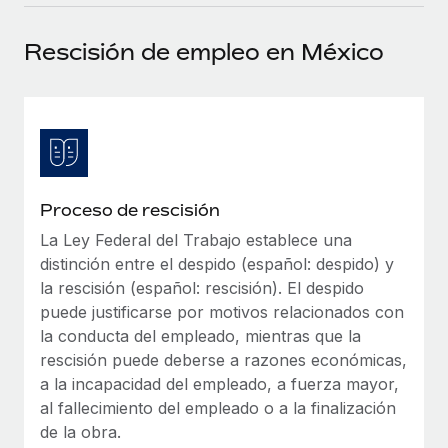
plataforma de forma flexible.
Sala de prensa
Integraciones
Rescisión de empleo en México
Asociarse
Optimiza los procesos con herramientas empresariales
Información sobre salarios y talento
Descubre oportunidades de colaborar con nosotros.
esenciales.
Centro de información
Remote Build
Próximamente
Consultoría de integraciones y automatización con IA.
Obtén ayuda
SERVICIOS
Pregunta a un experto
Consulta todos los recursos
Proceso de rescisión
CASOS PRÁCTICOS
Obtén ayuda de gente experta en RR. HH. globales
y cumplimiento normativo.
La Ley Federal del Trabajo establece una
BLOG
distinción entre el despido (español: despido) y
Comprobaciones de antecedentes
Nómina global
la rescisión (español: rescisión). El despido
Simplifica los procesos de cribado de candidatos.
puede justificarse por motivos relacionados con
EOR y PEO
la conducta del empleado, mientras que la
Cumplimiento normativo
rescisión puede deberse a razones económicas,
Contractor Management
Adelántate a los riesgos de cumplimiento
a la incapacidad del empleado, a fuerza mayor,
normativo.
al fallecimiento del empleado o a la finalización
Impuestos
de la obra.
Gestión de dispositivos