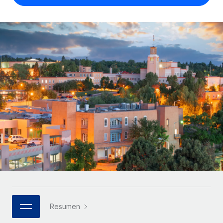
Compáranos con otras empresas.
Iniciar sesión
Contractor Management
Nederlands
Calculadora de pagos a autónomos
Integra y gestiona a autónomos globalmente.
Descubre opciones de divisas y tiempos de pago para
ETAPAS DE CRECIMIENTO
Français
autónomos globales.
PEO
Startups
Externaliza tareas laborales complejas.
Deutsch
Soluciones ágiles de RR. HH. globales y nóminas para
APRENDIZAJE CON REMOTE
empresas en crecimiento.
Español
Guías y recursos
INFRAESTRUCTURA
Mediana empresa
Conexión Remote
Casos prácticos
Amplía tu equipo con soluciones de RR. HH.
Italiano
Integra los RR. HH. en tus flujos de trabajo sin
personalizadas.
Glosario de RR. HH.
complicaciones.
Português (Portugal)
Empresa
Listas de verificación y plantillas
Plataforma
RR. HH. globales para grandes empresas.
日本語
Funciones esenciales de RR. HH. integradas para tu
Biblioteca de descripciones de puestos
equipo.
한국어
ASOCIARSE
Webinarios
Conectar
Nuevo
Socios tecnológicos estratégicos
Resumen
中文（简体）
Conecta cualquier herramienta de IA con Remote
Eventos
Integra la gestión de los RR. HH. globales en tu
mediante nuestro MCP.