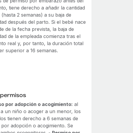
 de permiso por embarazo antes del
to, tiene derecho a añadir la cantidad
e (hasta 2 semanas) a su baja de
dad después del parto. Si el bebé nace
e de la fecha prevista, la baja de
dad de la empleada comienza tras el
to real y, por tanto, la duración total
er superior a 16 semanas.
 permisos
so por adopción o acogimiento:
al
 a un niño o acoger a un menor, los
os tienen derecho a 6 semanas de
 por adopción o acogimiento. Se
a ambos progenitores. -
Permiso por