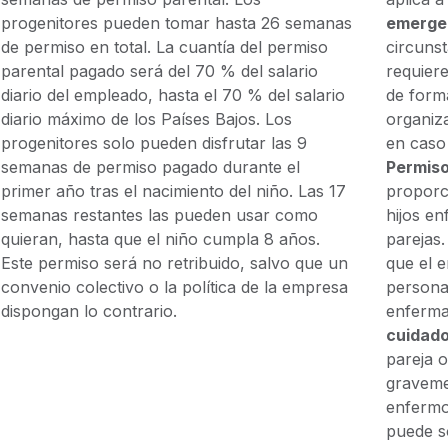
progenitores pueden tomar hasta 26 semanas
emergen
de permiso en total. La cuantía del permiso
circuns
parental pagado será del 70 % del salario
requier
diario del empleado, hasta el 70 % del salario
de form
diario máximo de los Países Bajos. Los
organiz
progenitores solo pueden disfrutar las 9
en caso 
semanas de permiso pagado durante el
Permiso
primer año tras el nacimiento del niño. Las 17
proporc
semanas restantes las pueden usar como
hijos e
quieran, hasta que el niño cumpla 8 años.
parejas
Este permiso será no retribuido, salvo que un
que el 
convenio colectivo o la política de la empresa
persona
dispongan lo contrario.
enferma
cuidado
pareja 
graveme
enfermo
puede so