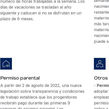
semanas
número de horas trabajadas a la semana. Los
nacimien
días de vacaciones se trasladan al año
restant
siguiente y caducan si no se disfrutan en un
materni
plazo de 6 meses.
más tard
materni
nacimien
puede s
Permiso parental
Otros
A partir del 2 de agosto de 2022, una nueva
-
Permi
legislación sobre transparencia y condiciones
adoptar
de trabajo establece que los progenitores
emplead
recibirán pago durante las primeras 9
permiso
semanas de permiso parental. Los
aplica 