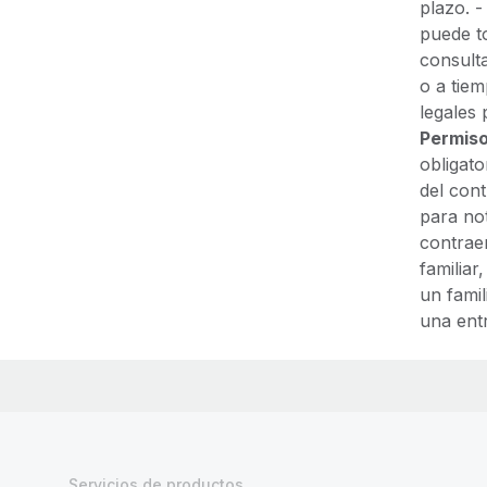
plazo. 
puede t
consult
o a tiem
legales 
Permiso
obligat
del cont
para not
contrae
familiar
un famil
una entr
Servicios de productos