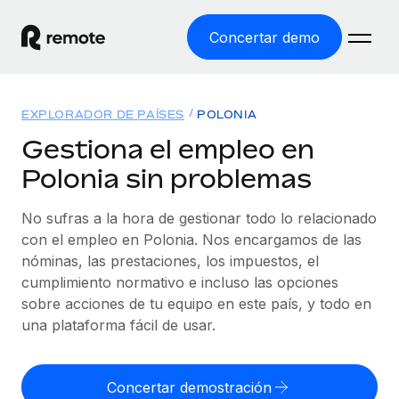
Concertar demo
Inicio
EXPLORADOR DE PAÍSES
POLONIA
Productos
Gestiona el empleo en
Polonia sin problemas
Soluciones
EMPLEO GLOBAL
Nómina global
No sufras a la hora de gestionar todo lo relacionado
Recursos
COBERTURA MUNDIAL
Gestiona las nóminas de forma sencilla y conforme a la
con el empleo en Polonia. Nos encargamos de las
Explorador de países
legalidad.
nóminas, las prestaciones, los impuestos, el
Precios
HERRAMIENTAS Y CALCULADORAS
Consulta el soporte del empleo global según el país.
cumplimiento normativo e incluso las opciones
Employer of Record
Calculadora del riesgo de clasificación errónea
sobre acciones de tu equipo en este país, y todo en
Explorador estatal de EE. UU.
Expándete en todo el mundo sin gastar en entidades.
Consulta el riesgo de clasificación errónea por país.
una plataforma fácil de usar.
Simplifica la contratación en todos los estados de EE.
Español
Contractor of Record
Calculadora del coste por empleado
UU.
Contrata a autónomos en cualquier parte del mundo
Calcula lo que cuestan los empleados en total en
Concertar demostración
English
Comparador de Remote
cumpliendo la normativa.
cualquier país.