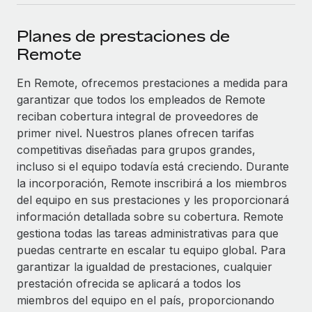
plataforma de forma flexible.
Sala de prensa
Integraciones
Planes de prestaciones de
Asociarse
Optimiza los procesos con herramientas empresariales
Información sobre salarios y talento
Remote
Descubre oportunidades de colaborar con nosotros.
esenciales.
Centro de información
En Remote, ofrecemos prestaciones a medida para
Remote Build
Próximamente
garantizar que todos los empleados de Remote
Consultoría de integraciones y automatización con IA.
Obtén ayuda
SERVICIOS
reciban cobertura integral de proveedores de
Pregunta a un experto
Consulta todos los recursos
primer nivel. Nuestros planes ofrecen tarifas
CASOS PRÁCTICOS
Obtén ayuda de gente experta en RR. HH. globales
competitivas diseñadas para grupos grandes,
y cumplimiento normativo.
incluso si el equipo todavía está creciendo. Durante
BLOG
Colaboración estratégica de Reverse Tech con
la incorporación, Remote inscribirá a los miembros
Remote para gestionar a autónomos y las
Comprobaciones de antecedentes
del equipo en sus prestaciones y les proporcionará
Nómina global
nóminas
Simplifica los procesos de cribado de candidatos.
información detallada sobre su cobertura. Remote
EOR y PEO
Reverse Tech en resumen La startup de salud y bienestar
gestiona todas las tareas administrativas para que
Cumplimiento normativo
Reverse Tech se asoció con Remote para...
puedas centrarte en escalar tu equipo global. Para
Contractor Management
Adelántate a los riesgos de cumplimiento
garantizar la igualdad de prestaciones, cualquier
Más información
normativo.
prestación ofrecida se aplicará a todos los
Impuestos
miembros del equipo en el país, proporcionando
Gestión de dispositivos