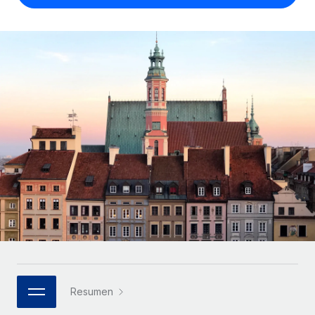
Compáranos con otras empresas.
Iniciar sesión
Contractor Management
Nederlands
Calculadora de pagos a autónomos
Integra y gestiona a autónomos globalmente.
Descubre opciones de divisas y tiempos de pago para
ETAPAS DE CRECIMIENTO
Français
autónomos globales.
PEO
Startups
Externaliza tareas laborales complejas.
Deutsch
Soluciones ágiles de RR. HH. globales y nóminas para
APRENDIZAJE CON REMOTE
empresas en crecimiento.
Español
Guías y recursos
INFRAESTRUCTURA
Mediana empresa
Conexión Remote
Casos prácticos
Amplía tu equipo con soluciones de RR. HH.
Italiano
Integra los RR. HH. en tus flujos de trabajo sin
personalizadas.
Glosario de RR. HH.
complicaciones.
Português (Portugal)
Empresa
Listas de verificación y plantillas
Plataforma
RR. HH. globales para grandes empresas.
日本語
Funciones esenciales de RR. HH. integradas para tu
Biblioteca de descripciones de puestos
equipo.
한국어
ASOCIARSE
Webinarios
Conectar
Nuevo
Socios tecnológicos estratégicos
Resumen
中文（简体）
Conecta cualquier herramienta de IA con Remote
Eventos
Integra la gestión de los RR. HH. globales en tu
mediante nuestro MCP.