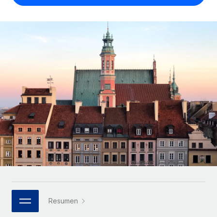
Compáranos con otras empresas.
Iniciar sesión
Contractor Management
Nederlands
Calculadora de pagos a autónomos
Integra y gestiona a autónomos globalmente.
Descubre opciones de divisas y tiempos de pago para
ETAPAS DE CRECIMIENTO
Français
autónomos globales.
PEO
Startups
Externaliza tareas laborales complejas.
Deutsch
Soluciones ágiles de RR. HH. globales y nóminas para
APRENDIZAJE CON REMOTE
empresas en crecimiento.
Español
Guías y recursos
INFRAESTRUCTURA
Mediana empresa
Conexión Remote
Casos prácticos
Amplía tu equipo con soluciones de RR. HH.
Italiano
Integra los RR. HH. en tus flujos de trabajo sin
personalizadas.
Glosario de RR. HH.
complicaciones.
Português (Portugal)
Empresa
Listas de verificación y plantillas
Plataforma
RR. HH. globales para grandes empresas.
日本語
Funciones esenciales de RR. HH. integradas para tu
Biblioteca de descripciones de puestos
equipo.
한국어
ASOCIARSE
Webinarios
Conectar
Nuevo
Socios tecnológicos estratégicos
Resumen
中文（简体）
Conecta cualquier herramienta de IA con Remote
Eventos
Integra la gestión de los RR. HH. globales en tu
mediante nuestro MCP.