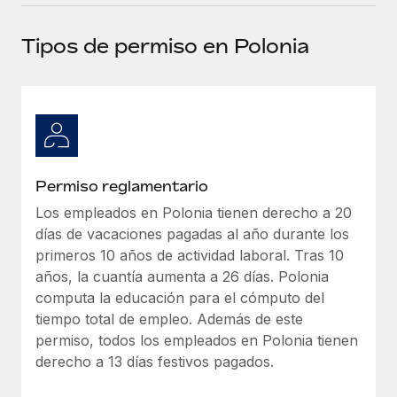
plataforma de forma flexible.
Sala de prensa
Integraciones
Tipos de permiso en Polonia
Asociarse
Optimiza los procesos con herramientas empresariales
Información sobre salarios y talento
Descubre oportunidades de colaborar con nosotros.
esenciales.
Centro de información
Remote Build
Próximamente
Consultoría de integraciones y automatización con IA.
Obtén ayuda
SERVICIOS
Pregunta a un experto
Consulta todos los recursos
Permiso reglamentario
CASOS PRÁCTICOS
Obtén ayuda de gente experta en RR. HH. globales
y cumplimiento normativo.
Los empleados en Polonia tienen derecho a 20
BLOG
días de vacaciones pagadas al año durante los
Comprobaciones de antecedentes
Nómina global
primeros 10 años de actividad laboral. Tras 10
Simplifica los procesos de cribado de candidatos.
años, la cuantía aumenta a 26 días. Polonia
EOR y PEO
computa la educación para el cómputo del
Cumplimiento normativo
tiempo total de empleo. Además de este
Contractor Management
Adelántate a los riesgos de cumplimiento
permiso, todos los empleados en Polonia tienen
normativo.
derecho a 13 días festivos pagados.
Impuestos
Gestión de dispositivos