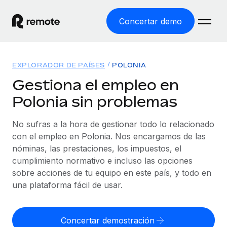
Concertar demo
Inicio
EXPLORADOR DE PAÍSES
POLONIA
Productos
Gestiona el empleo en
Polonia sin problemas
Soluciones
EMPLEO GLOBAL
Nómina global
No sufras a la hora de gestionar todo lo relacionado
Recursos
COBERTURA MUNDIAL
Gestiona las nóminas de forma sencilla y conforme a la
con el empleo en Polonia. Nos encargamos de las
Explorador de países
legalidad.
nóminas, las prestaciones, los impuestos, el
Precios
HERRAMIENTAS Y CALCULADORAS
Consulta el soporte del empleo global según el país.
cumplimiento normativo e incluso las opciones
Employer of Record
Calculadora del riesgo de clasificación errónea
sobre acciones de tu equipo en este país, y todo en
Explorador estatal de EE. UU.
Expándete en todo el mundo sin gastar en entidades.
Consulta el riesgo de clasificación errónea por país.
una plataforma fácil de usar.
Simplifica la contratación en todos los estados de EE.
Español
Contractor of Record
Calculadora del coste por empleado
UU.
Contrata a autónomos en cualquier parte del mundo
Calcula lo que cuestan los empleados en total en
Concertar demostración
English
Comparador de Remote
cumpliendo la normativa.
cualquier país.