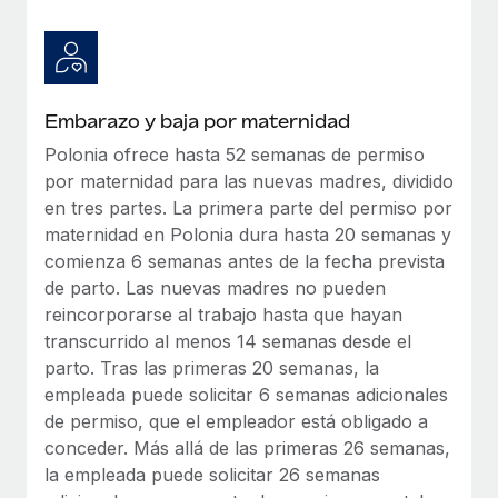
Explora el blog
Proporciona dispositivos tecnológicos y contrólalos
en todo el mundo.
BLOG
Apertura de entidades
Embarazo y baja por maternidad
Abre entidades conforme a la legalidad enseguida.
Novedades de producto de Remote:
Integraciones con Gusto y Xero y Contractor
Polonia ofrece hasta 52 semanas de permiso
Movilidad y reubicación
Management Plus
por maternidad para las nuevas madres, dividido
Reubica a los empleados con facilidad.
en tres partes. La primera parte del permiso por
La misión de Remote sigue siendo ayudar a empresas de
maternidad en Polonia dura hasta 20 semanas y
todos los tamaños a contratar, gestionar y...
Prestaciones
comienza 6 semanas antes de la fecha prevista
Gestiona las prestaciones de los empleados sin
Más información
de parto. Las nuevas madres no pueden
complicaciones.
reincorporarse al trabajo hasta que hayan
transcurrido al menos 14 semanas desde el
Pento se convierte en un empleador equitativo
parto. Tras las primeras 20 semanas, la
con Remote
empleada puede solicitar 6 semanas adicionales
Gestionar las nóminas internamente es complicado. Tardas
de permiso, que el empleador está obligado a
semanas en hacerlo manualmente y, al mes...
conceder. Más allá de las primeras 26 semanas,
la empleada puede solicitar 26 semanas
Más información