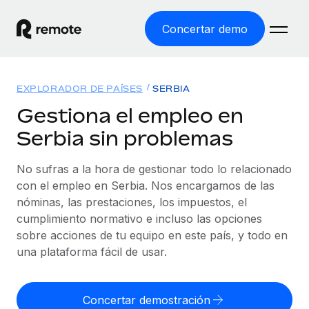
Concertar demo
Inicio
EXPLORADOR DE PAÍSES
SERBIA
Productos
Gestiona el empleo en
Serbia sin problemas
Soluciones
EMPLEO GLOBAL
Nómina global
No sufras a la hora de gestionar todo lo relacionado
Recursos
COBERTURA MUNDIAL
Gestiona las nóminas de forma sencilla y conforme a la
con el empleo en Serbia. Nos encargamos de las
Explorador de países
legalidad.
nóminas, las prestaciones, los impuestos, el
Precios
HERRAMIENTAS Y CALCULADORAS
Consulta el soporte del empleo global según el país.
cumplimiento normativo e incluso las opciones
Employer of Record
Calculadora del riesgo de clasificación errónea
sobre acciones de tu equipo en este país, y todo en
Explorador estatal de EE. UU.
Expándete en todo el mundo sin gastar en entidades.
Consulta el riesgo de clasificación errónea por país.
una plataforma fácil de usar.
Simplifica la contratación en todos los estados de EE.
Español
Contractor of Record
Calculadora del coste por empleado
UU.
Contrata a autónomos en cualquier parte del mundo
Calcula lo que cuestan los empleados en total en
Concertar demostración
English
Comparador de Remote
cumpliendo la normativa.
cualquier país.