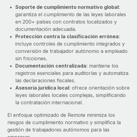
Explora el blog
Proporciona dispositivos tecnológicos y contrólalos
Soporte de cumplimiento normativo global
:
en todo el mundo.
garantiza el cumplimiento de las leyes laborales
en 200+ países con contratos localizados y
BLOG
Apertura de entidades
documentación adecuada.
Abre entidades conforme a la legalidad enseguida.
Novedades de producto de Remote:
Protección contra la clasificación errónea
:
Integraciones con Gusto y Xero y Contractor
incluye controles de cumplimiento integrados y
Movilidad y reubicación
Management Plus
conversión de trabajador autónomo a empleado
Reubica a los empleados con facilidad.
La misión de Remote sigue siendo ayudar a empresas de
sin fricciones.
todos los tamaños a contratar, gestionar y...
Documentación centralizada
: mantiene los
Prestaciones
registros esenciales para auditorías y automatiza
Gestiona las prestaciones de los empleados sin
Más información
las declaraciones fiscales.
complicaciones.
Asesoría jurídica local
: ofrece orientación sobre
leyes laborales locales complejas, simplificando
Pento se convierte en un empleador equitativo
la contratación internacional.
con Remote
Gestionar las nóminas internamente es complicado. Tardas
El enfoque optimizado de Remote minimiza los
semanas en hacerlo manualmente y, al mes...
riesgos de cumplimiento normativo y simplifica la
gestión de trabajadores autónomos para las
Más información
empresas.