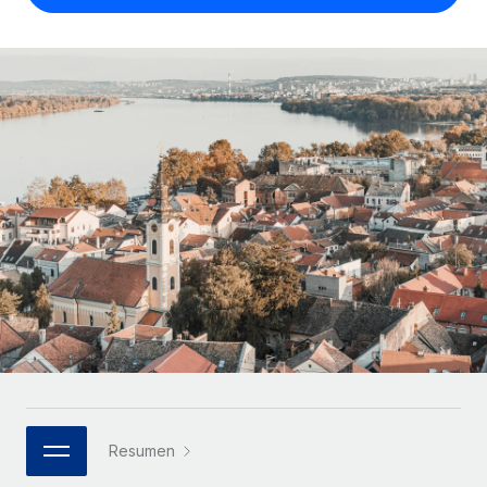
Compáranos con otras empresas.
Iniciar sesión
Contractor Management
Nederlands
Calculadora de pagos a autónomos
Integra y gestiona a autónomos globalmente.
Descubre opciones de divisas y tiempos de pago para
ETAPAS DE CRECIMIENTO
Français
autónomos globales.
PEO
Startups
Externaliza tareas laborales complejas.
Deutsch
Soluciones ágiles de RR. HH. globales y nóminas para
APRENDIZAJE CON REMOTE
empresas en crecimiento.
Español
Guías y recursos
INFRAESTRUCTURA
Mediana empresa
Conexión Remote
Casos prácticos
Amplía tu equipo con soluciones de RR. HH.
Italiano
Integra los RR. HH. en tus flujos de trabajo sin
personalizadas.
Glosario de RR. HH.
complicaciones.
Português (Portugal)
Empresa
Listas de verificación y plantillas
Plataforma
RR. HH. globales para grandes empresas.
日本語
Funciones esenciales de RR. HH. integradas para tu
Biblioteca de descripciones de puestos
equipo.
한국어
ASOCIARSE
Webinarios
Conectar
Nuevo
Socios tecnológicos estratégicos
Resumen
中文（简体）
Conecta cualquier herramienta de IA con Remote
Eventos
Integra la gestión de los RR. HH. globales en tu
mediante nuestro MCP.