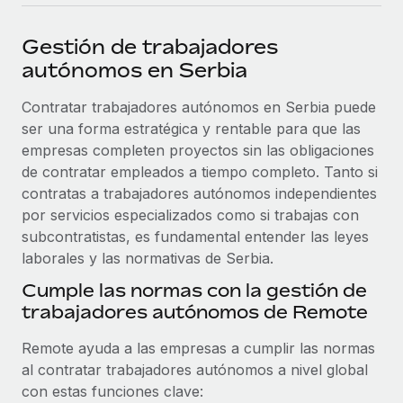
plataforma de forma flexible.
Sala de prensa
Integraciones
Gestión de trabajadores
Asociarse
Optimiza los procesos con herramientas empresariales
Información sobre salarios y talento
autónomos en Serbia
Descubre oportunidades de colaborar con nosotros.
esenciales.
Centro de información
Contratar trabajadores autónomos en Serbia puede
Remote Build
Próximamente
ser una forma estratégica y rentable para que las
Consultoría de integraciones y automatización con IA.
Obtén ayuda
SERVICIOS
empresas completen proyectos sin las obligaciones
Pregunta a un experto
Consulta todos los recursos
de contratar empleados a tiempo completo. Tanto si
CASOS PRÁCTICOS
Obtén ayuda de gente experta en RR. HH. globales
contratas a trabajadores autónomos independientes
y cumplimiento normativo.
por servicios especializados como si trabajas con
BLOG
subcontratistas, es fundamental entender las leyes
Comprobaciones de antecedentes
laborales y las normativas de Serbia.
Nómina global
Simplifica los procesos de cribado de candidatos.
Cumple las normas con la gestión de
EOR y PEO
trabajadores autónomos de Remote
Cumplimiento normativo
Contractor Management
Adelántate a los riesgos de cumplimiento
Remote ayuda a las empresas a cumplir las normas
normativo.
Impuestos
al contratar trabajadores autónomos a nivel global
con estas funciones clave:
Gestión de dispositivos