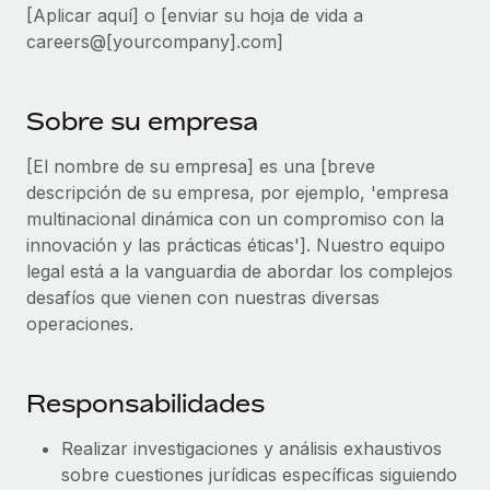
[Aplicar aquí] o [enviar su hoja de vida a
plataforma de forma flexible.
Sala de prensa
careers@[yourcompany].com]
Integraciones
Asociarse
Optimiza los procesos con herramientas empresariales
Información sobre salarios y talento
Descubre oportunidades de colaborar con nosotros.
esenciales.
Centro de información
Sobre su empresa
Remote Build
Próximamente
Consultoría de integraciones y automatización con IA.
Obtén ayuda
[El nombre de su empresa] es una [breve
SERVICIOS
descripción de su empresa, por ejemplo, 'empresa
Pregunta a un experto
Consulta todos los recursos
multinacional dinámica con un compromiso con la
CASOS PRÁCTICOS
Obtén ayuda de gente experta en RR. HH. globales
innovación y las prácticas éticas']. Nuestro equipo
y cumplimiento normativo.
legal está a la vanguardia de abordar los complejos
BLOG
desafíos que vienen con nuestras diversas
Comprobaciones de antecedentes
Nómina global
operaciones.
Simplifica los procesos de cribado de candidatos.
EOR y PEO
Cumplimiento normativo
Responsabilidades
Contractor Management
Adelántate a los riesgos de cumplimiento
normativo.
Impuestos
Realizar investigaciones y análisis exhaustivos
sobre cuestiones jurídicas específicas siguiendo
Gestión de dispositivos