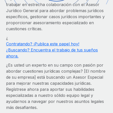
Compáranos con otras empresas.
trabajar en estrecha colaboración con el Asesor
Iniciar sesión
Contractor Management
Nederlands
Calculadora de pagos a autónomos
Jurídico General para abordar problemas jurídicos
Integra y gestiona a autónomos globalmente.
Descubre opciones de divisas y tiempos de pago para
específicos, gestionar casos jurídicos importantes y
ETAPAS DE CRECIMIENTO
Français
autónomos globales.
proporcionar asesoramiento especializado en
PEO
cuestiones críticas.
Startups
Externaliza tareas laborales complejas.
Deutsch
Soluciones ágiles de RR. HH. globales y nóminas para
¿
APRENDIZAJE CON REMOTE
empresas en crecimiento.
Contratando? ¡Publica este papel hoy!
Español
Guías y recursos
INFRAESTRUCTURA
¿Buscando? Encuentra el trabajo de tus sueños
Mediana empresa
Conexión Remote
ahora.
Casos prácticos
Amplía tu equipo con soluciones de RR. HH.
Italiano
Integra los RR. HH. en tus flujos de trabajo sin
personalizadas.
¿Es usted un experto en su campo con pasión por
Glosario de RR. HH.
complicaciones.
Português (Portugal)
abordar cuestiones jurídicas complejas? [El nombre
Empresa
de su empresa] está buscando un Asesor Especial
Listas de verificación y plantillas
Plataforma
RR. HH. globales para grandes empresas.
日本語
para mejorar nuestras capacidades jurídicas.
Funciones esenciales de RR. HH. integradas para tu
Biblioteca de descripciones de puestos
Regístrese ahora para aportar sus habilidades
equipo.
한국어
especializadas a nuestro sólido equipo legal y
ASOCIARSE
Webinarios
Conectar
Nuevo
ayudarnos a navegar por nuestros asuntos legales
Socios tecnológicos estratégicos
中文（简体）
Conecta cualquier herramienta de IA con Remote
más desafiantes.
Eventos
Integra la gestión de los RR. HH. globales en tu
mediante nuestro MCP.