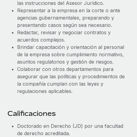
Explora el blog
las instrucciones del Asesor Jurídico.
Proporciona dispositivos tecnológicos y contrólalos
Representar a la empresa en la corte o ante
en todo el mundo.
agencias gubernamentales, preparando y
BLOG
presentando casos según sea necesario.
Apertura de entidades
Redactar, revisar y negociar contratos y
Abre entidades conforme a la legalidad enseguida.
Novedades de producto de Remote:
acuerdos complejos.
Integraciones con Gusto y Xero y Contractor
Movilidad y reubicación
Management Plus
Brindar capacitación y orientación al personal
Reubica a los empleados con facilidad.
de la empresa sobre cumplimiento normativo,
La misión de Remote sigue siendo ayudar a empresas de
asuntos regulatorios y gestión de riesgos.
todos los tamaños a contratar, gestionar y...
Prestaciones
Colaborar con otros departamentos para
Gestiona las prestaciones de los empleados sin
Más información
asegurar que las políticas y procedimientos de
complicaciones.
la compañía cumplan con las leyes y
regulaciones aplicables.
Pento se convierte en un empleador equitativo
con Remote
Calificaciones
Gestionar las nóminas internamente es complicado. Tardas
semanas en hacerlo manualmente y, al mes...
Doctorado en Derecho (JD) por una facultad
Más información
de derecho acreditada.