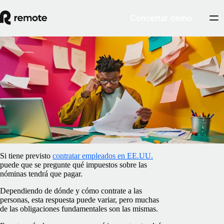
Concertar demo
Blog
/
Impuestos
¿Qué impuestos pagan los empresarios en
EE.UU.?
17 de abril de 2025
By
Ana Vieira
Si tiene previsto
contratar empleados en EE.UU.
puede que se pregunte qué impuestos sobre las
nóminas tendrá que pagar.
Dependiendo de dónde y cómo contrate a las
personas, esta respuesta puede variar, pero muchas
de las obligaciones fundamentales son las mismas.