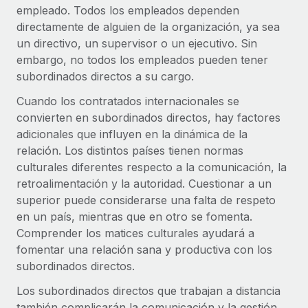
Explora el blog
empleado. Todos los empleados dependen
Proporciona dispositivos tecnológicos y contrólalos
directamente de alguien de la organización, ya sea
en todo el mundo.
un directivo, un supervisor o un ejecutivo. Sin
BLOG
Apertura de entidades
embargo, no todos los empleados pueden tener
Abre entidades conforme a la legalidad enseguida.
subordinados directos a su cargo.
Novedades de producto de Remote:
Integraciones con Gusto y Xero y Contractor
Cuando los contratados internacionales se
Movilidad y reubicación
Management Plus
convierten en subordinados directos, hay factores
Reubica a los empleados con facilidad.
La misión de Remote sigue siendo ayudar a empresas de
adicionales que influyen en la dinámica de la
todos los tamaños a contratar, gestionar y...
relación. Los distintos países tienen normas
Prestaciones
culturales diferentes respecto a la comunicación, la
Gestiona las prestaciones de los empleados sin
Más información
retroalimentación y la autoridad. Cuestionar a un
complicaciones.
superior puede considerarse una falta de respeto
en un país, mientras que en otro se fomenta.
Pento se convierte en un empleador equitativo
Comprender los matices culturales ayudará a
con Remote
fomentar una relación sana y productiva con los
Gestionar las nóminas internamente es complicado. Tardas
subordinados directos.
semanas en hacerlo manualmente y, al mes...
Los subordinados directos que trabajan a distancia
Más información
también complicarán la comunicación y la gestión.