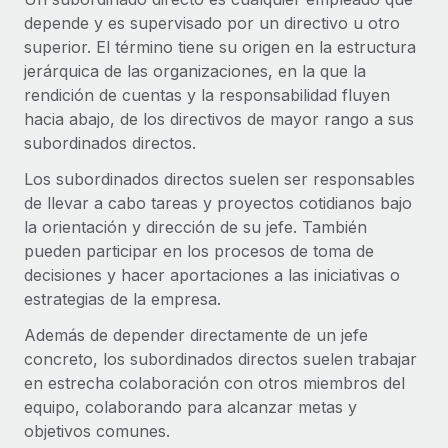
Compáranos con otras empresas.
depende y es supervisado por un directivo u otro
Iniciar sesión
Contractor Management
Nederlands
Calculadora de pagos a autónomos
superior. El término tiene su origen en la estructura
Integra y gestiona a autónomos globalmente.
Descubre opciones de divisas y tiempos de pago para
jerárquica de las organizaciones, en la que la
ETAPAS DE CRECIMIENTO
Français
autónomos globales.
rendición de cuentas y la responsabilidad fluyen
PEO
Startups
hacia abajo, de los directivos de mayor rango a sus
Externaliza tareas laborales complejas.
Deutsch
Soluciones ágiles de RR. HH. globales y nóminas para
subordinados directos.
APRENDIZAJE CON REMOTE
empresas en crecimiento.
Los subordinados directos suelen ser responsables
Español
Guías y recursos
INFRAESTRUCTURA
de llevar a cabo tareas y proyectos cotidianos bajo
Mediana empresa
Conexión Remote
la orientación y dirección de su jefe. También
Casos prácticos
Amplía tu equipo con soluciones de RR. HH.
Italiano
Integra los RR. HH. en tus flujos de trabajo sin
pueden participar en los procesos de toma de
personalizadas.
Glosario de RR. HH.
complicaciones.
decisiones y hacer aportaciones a las iniciativas o
Português (Portugal)
Empresa
estrategias de la empresa.
Listas de verificación y plantillas
Plataforma
RR. HH. globales para grandes empresas.
日本語
Funciones esenciales de RR. HH. integradas para tu
Además de depender directamente de un jefe
Biblioteca de descripciones de puestos
equipo.
concreto, los subordinados directos suelen trabajar
한국어
ASOCIARSE
en estrecha colaboración con otros miembros del
Webinarios
Conectar
Nuevo
equipo, colaborando para alcanzar metas y
Socios tecnológicos estratégicos
中文（简体）
Conecta cualquier herramienta de IA con Remote
objetivos comunes.
Eventos
Integra la gestión de los RR. HH. globales en tu
mediante nuestro MCP.