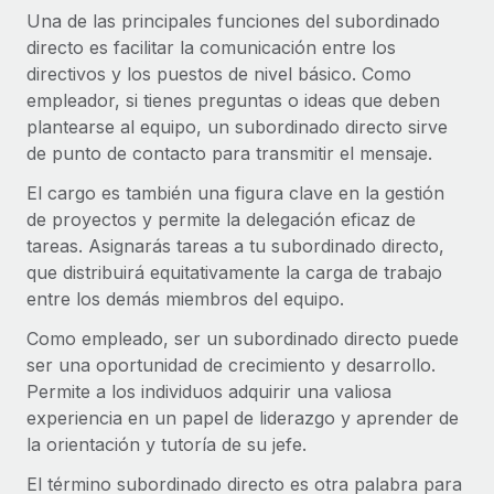
plataforma de forma flexible.
Una de las principales funciones del subordinado
Sala de prensa
Integraciones
directo es facilitar la comunicación entre los
Asociarse
Optimiza los procesos con herramientas empresariales
Información sobre salarios y talento
directivos y los puestos de nivel básico. Como
Descubre oportunidades de colaborar con nosotros.
esenciales.
empleador, si tienes preguntas o ideas que deben
Centro de información
plantearse al equipo, un subordinado directo sirve
Remote Build
Próximamente
de punto de contacto para transmitir el mensaje.
Consultoría de integraciones y automatización con IA.
Obtén ayuda
SERVICIOS
El cargo es también una figura clave en la gestión
Pregunta a un experto
Consulta todos los recursos
de proyectos y permite la delegación eficaz de
CASOS PRÁCTICOS
Obtén ayuda de gente experta en RR. HH. globales
tareas. Asignarás tareas a tu subordinado directo,
y cumplimiento normativo.
que distribuirá equitativamente la carga de trabajo
BLOG
entre los demás miembros del equipo.
Comprobaciones de antecedentes
Nómina global
Simplifica los procesos de cribado de candidatos.
Como empleado, ser un subordinado directo puede
EOR y PEO
ser una oportunidad de crecimiento y desarrollo.
Cumplimiento normativo
Permite a los individuos adquirir una valiosa
Contractor Management
Adelántate a los riesgos de cumplimiento
experiencia en un papel de liderazgo y aprender de
normativo.
la orientación y tutoría de su jefe.
Impuestos
El término subordinado directo es otra palabra para
Gestión de dispositivos