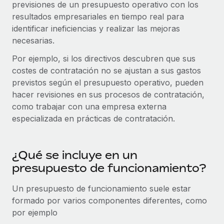
previsiones de un presupuesto operativo con los
plataforma de forma flexible.
Sala de prensa
resultados empresariales en tiempo real para
Integraciones
Asociarse
identificar ineficiencias y realizar las mejoras
Optimiza los procesos con herramientas empresariales
Información sobre salarios y talento
Descubre oportunidades de colaborar con nosotros.
necesarias.
esenciales.
Centro de información
Por ejemplo, si los directivos descubren que sus
Remote Build
Próximamente
costes de contratación no se ajustan a sus gastos
Consultoría de integraciones y automatización con IA.
Obtén ayuda
SERVICIOS
previstos según el presupuesto operativo, pueden
hacer revisiones en sus procesos de contratación,
Pregunta a un experto
Consulta todos los recursos
CASOS PRÁCTICOS
como trabajar con una empresa externa
Obtén ayuda de gente experta en RR. HH. globales
especializada en prácticas de contratación.
y cumplimiento normativo.
BLOG
Comprobaciones de antecedentes
Nómina global
Simplifica los procesos de cribado de candidatos.
¿Qué se incluye en un
EOR y PEO
presupuesto de funcionamiento?
Cumplimiento normativo
Contractor Management
Adelántate a los riesgos de cumplimiento
Un presupuesto de funcionamiento suele estar
normativo.
formado por varios componentes diferentes, como
Impuestos
por ejemplo
Gestión de dispositivos