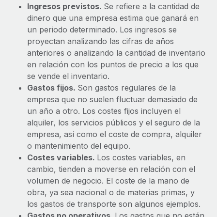
Explora el blog
Ingresos previstos.
Se refiere a la cantidad de
Proporciona dispositivos tecnológicos y contrólalos
dinero que una empresa estima que ganará en
en todo el mundo.
un periodo determinado. Los ingresos se
BLOG
Apertura de entidades
proyectan analizando las cifras de años
anteriores o analizando la cantidad de inventario
Abre entidades conforme a la legalidad enseguida.
Novedades de producto de Remote:
en relación con los puntos de precio a los que
Integraciones con Gusto y Xero y Contractor
Movilidad y reubicación
Management Plus
se vende el inventario.
Reubica a los empleados con facilidad.
Gastos fijos.
Son gastos regulares de la
La misión de Remote sigue siendo ayudar a empresas de
empresa que no suelen fluctuar demasiado de
todos los tamaños a contratar, gestionar y...
Prestaciones
un año a otro. Los costes fijos incluyen el
Gestiona las prestaciones de los empleados sin
Más información
alquiler, los servicios públicos y el seguro de la
complicaciones.
empresa, así como el coste de compra, alquiler
o mantenimiento del equipo.
Pento se convierte en un empleador equitativo
Costes variables.
Los costes variables, en
con Remote
cambio, tienden a moverse en relación con el
volumen de negocio. El coste de la mano de
Gestionar las nóminas internamente es complicado. Tardas
obra, ya sea nacional o de materias primas, y
semanas en hacerlo manualmente y, al mes...
los gastos de transporte son algunos ejemplos.
Más información
Gastos no operativos.
Los gastos que no están