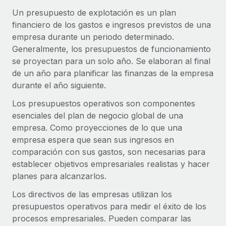
Compáranos con otras empresas.
Un presupuesto de explotación es un plan
Iniciar sesión
Contractor Management
Nederlands
Calculadora de pagos a autónomos
financiero de los gastos e ingresos previstos de una
Integra y gestiona a autónomos globalmente.
Descubre opciones de divisas y tiempos de pago para
empresa durante un periodo determinado.
ETAPAS DE CRECIMIENTO
Français
autónomos globales.
Generalmente, los presupuestos de funcionamiento
PEO
Startups
se proyectan para un solo año. Se elaboran al final
Externaliza tareas laborales complejas.
Deutsch
Soluciones ágiles de RR. HH. globales y nóminas para
de un año para planificar las finanzas de la empresa
APRENDIZAJE CON REMOTE
empresas en crecimiento.
durante el año siguiente.
Español
Guías y recursos
INFRAESTRUCTURA
Mediana empresa
Los presupuestos operativos son componentes
Conexión Remote
Casos prácticos
Amplía tu equipo con soluciones de RR. HH.
esenciales del plan de negocio global de una
Italiano
Integra los RR. HH. en tus flujos de trabajo sin
personalizadas.
empresa. Como proyecciones de lo que una
Glosario de RR. HH.
complicaciones.
empresa espera que sean sus ingresos en
Português (Portugal)
Empresa
comparación con sus gastos, son necesarias para
Listas de verificación y plantillas
Plataforma
RR. HH. globales para grandes empresas.
establecer objetivos empresariales realistas y hacer
日本語
Funciones esenciales de RR. HH. integradas para tu
planes para alcanzarlos.
Biblioteca de descripciones de puestos
equipo.
한국어
ASOCIARSE
Los directivos de las empresas utilizan los
Webinarios
Conectar
Nuevo
presupuestos operativos para medir el éxito de los
Socios tecnológicos estratégicos
中文（简体）
Conecta cualquier herramienta de IA con Remote
Eventos
procesos empresariales. Pueden comparar las
Integra la gestión de los RR. HH. globales en tu
mediante nuestro MCP.