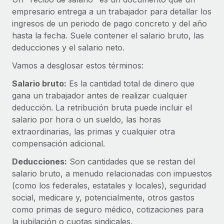
Compáranos con otras empresas.
empresario entrega a un trabajador para detallar los
Iniciar sesión
Contractor Management
Nederlands
Calculadora de pagos a autónomos
ingresos de un periodo de pago concreto y del año
Integra y gestiona a autónomos globalmente.
Descubre opciones de divisas y tiempos de pago para
hasta la fecha. Suele contener el salario bruto, las
ETAPAS DE CRECIMIENTO
Français
autónomos globales.
deducciones y el salario neto.
PEO
Startups
Externaliza tareas laborales complejas.
Vamos a desglosar estos términos:
Deutsch
Soluciones ágiles de RR. HH. globales y nóminas para
APRENDIZAJE CON REMOTE
empresas en crecimiento.
Salario bruto:
Es la cantidad total de dinero que
Español
Guías y recursos
INFRAESTRUCTURA
gana un trabajador antes de realizar cualquier
Mediana empresa
deducción. La retribución bruta puede incluir el
Conexión Remote
Casos prácticos
Amplía tu equipo con soluciones de RR. HH.
Italiano
salario por hora o un sueldo, las horas
Integra los RR. HH. en tus flujos de trabajo sin
personalizadas.
extraordinarias, las primas y cualquier otra
Glosario de RR. HH.
complicaciones.
Português (Portugal)
compensación adicional.
Empresa
Listas de verificación y plantillas
Plataforma
RR. HH. globales para grandes empresas.
Deducciones:
Son cantidades que se restan del
日本語
Funciones esenciales de RR. HH. integradas para tu
salario bruto, a menudo relacionadas con impuestos
Biblioteca de descripciones de puestos
equipo.
(como los federales, estatales y locales), seguridad
한국어
ASOCIARSE
Webinarios
social, medicare y, potencialmente, otros gastos
Conectar
Nuevo
Socios tecnológicos estratégicos
como primas de seguro médico, cotizaciones para
中文（简体）
Conecta cualquier herramienta de IA con Remote
Eventos
Integra la gestión de los RR. HH. globales en tu
la jubilación o cuotas sindicales.
mediante nuestro MCP.