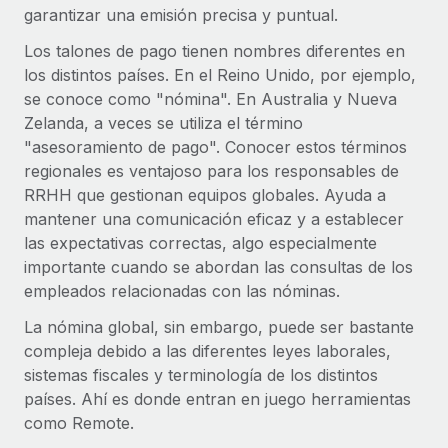
Explora el blog
garantizar una emisión precisa y puntual.
Proporciona dispositivos tecnológicos y contrólalos
en todo el mundo.
Los talones de pago tienen nombres diferentes en
BLOG
los distintos países. En el Reino Unido, por ejemplo,
Apertura de entidades
se conoce como "nómina". En Australia y Nueva
Abre entidades conforme a la legalidad enseguida.
Novedades de producto de Remote:
Zelanda, a veces se utiliza el término
Integraciones con Gusto y Xero y Contractor
"asesoramiento de pago". Conocer estos términos
Movilidad y reubicación
Management Plus
regionales es ventajoso para los responsables de
Reubica a los empleados con facilidad.
La misión de Remote sigue siendo ayudar a empresas de
RRHH que gestionan equipos globales. Ayuda a
todos los tamaños a contratar, gestionar y...
mantener una comunicación eficaz y a establecer
Prestaciones
las expectativas correctas, algo especialmente
Gestiona las prestaciones de los empleados sin
Más información
importante cuando se abordan las consultas de los
complicaciones.
empleados relacionadas con las nóminas.
Pento se convierte en un empleador equitativo
La nómina global, sin embargo, puede ser bastante
con Remote
compleja debido a las diferentes leyes laborales,
Gestionar las nóminas internamente es complicado. Tardas
sistemas fiscales y terminología de los distintos
semanas en hacerlo manualmente y, al mes...
países. Ahí es donde entran en juego herramientas
como Remote.
Más información