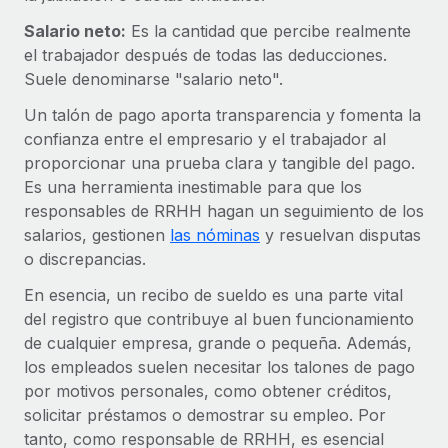
plataforma de forma flexible.
Sala de prensa
Salario neto:
Es la cantidad que percibe realmente
Integraciones
el trabajador después de todas las deducciones.
Asociarse
Optimiza los procesos con herramientas empresariales
Información sobre salarios y talento
Suele denominarse "salario neto".
Descubre oportunidades de colaborar con nosotros.
esenciales.
Centro de información
Un talón de pago aporta transparencia y fomenta la
Remote Build
Próximamente
confianza entre el empresario y el trabajador al
Consultoría de integraciones y automatización con IA.
Obtén ayuda
SERVICIOS
proporcionar una prueba clara y tangible del pago.
Es una herramienta inestimable para que los
Pregunta a un experto
Consulta todos los recursos
responsables de RRHH hagan un seguimiento de los
CASOS PRÁCTICOS
Obtén ayuda de gente experta en RR. HH. globales
salarios, gestionen
las nóminas
y resuelvan disputas
y cumplimiento normativo.
BLOG
o discrepancias.
Comprobaciones de antecedentes
Nómina global
En esencia, un recibo de sueldo es una parte vital
Simplifica los procesos de cribado de candidatos.
del registro que contribuye al buen funcionamiento
EOR y PEO
de cualquier empresa, grande o pequeña. Además,
Cumplimiento normativo
los empleados suelen necesitar los talones de pago
Contractor Management
Adelántate a los riesgos de cumplimiento
por motivos personales, como obtener créditos,
normativo.
Impuestos
solicitar préstamos o demostrar su empleo. Por
tanto, como responsable de RRHH, es esencial
Gestión de dispositivos