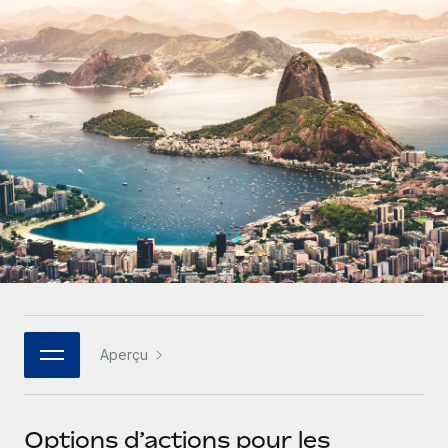
Gestion des freelances
Comparer Remote
pays
Connexion
Intégrez et gérez vos freelances partout dans le monde
Nederlands
Examinez notre service par rapport aux autres
Calculateur de paiement des freelances
PEO
Français
Découvrez les devises disponibles et les vitesses de
Sous-traitez les opérations complexes liées à l’emploi
CROISSANCE
paiement pour vos freelances internationaux
Deutsch
Start-ups
Des solutions agiles et internationales pour les RH et la
INFRASTRUCTURE
APPRENDRE AVEC REMOTE
Español
paie des entreprises en pleine croissance
Intégration Remote
Recherche et guides
Intégrez vos RH aux flux de travail en toute simplicité
Entreprises intermédiaires
Italiano
Études de cas
Développez vos équipes avec des solutions RH sur
Plateforme
mesure
Português (Portugal)
Des fonctions RH clés intégrées pour votre équipe
Glossaire RH
Entreprise
Connecter
Nouveau
日本語
Checklists et modèles
Les RH à l’international pour les grandes entreprises
Connectez n'importe quel outil d’IA à Remote grâce à
Aperçu
Descriptions de postes
한국어
notre MCP
TRAVAILLONS ENSEMBLE
Webinaires
Intégrations
中文（简体）
Options d’actions pour les
Partenaires stratégiques de la tech
Rationalisez vos processus avec des outils essentiels