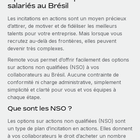
Événements
salariés au Brésil
Intégrez les RH à l’international de manière flexible
Salle de presse
Devenir partenaire
Les incitations en actions sont un moyen précieux
SERVICES
Explorez avec nous vos opportunités de partenariat
d’attirer, de motiver et de fidéliser les meilleurs
Données sur les salaires et les talents
Demandez aux experts
talents pour votre entreprise. Mais lorsque vous
Recevez des conseils d’experts sur les RH à
Remote Build
Bientôt disponible
recrutez au‑delà des frontières, elles peuvent
Centre de ressources
l’international et la conformité
Conseil en intégrations et automatisations assistées par
devenir très complexes.
l’IA
Obtenir de l’aide
Contrôles d’antécédents
Remote vous permet d’offrir facilement des options
Simplifiez vos processus de présélection des
Voir toutes les ressources
sur actions non qualifiées (NSO) à vos
candidats
ÉTUDES DE CAS
collaborateurs au Brésil. Aucune contrainte de
conformité ni charge administrative, simplement
Remote Watchtower
BLOG
simplicité et clarté pour vous et vos équipes à
Gardez un temps d’avance sur les risques en
chaque étape.
Paie multipays
matière de conformité
Que sont les NSO ?
EOR et PEO
Gestion des appareils
Les options sur actions non qualifiées (NSO) sont
Gestion des freelances
Achetez et suivez vos équipements informatiques
un type de plan d’incitation en actions. Elles donnent
dans le monde entier
Taxes
à vos collaborateurs le droit d’acheter un nombre