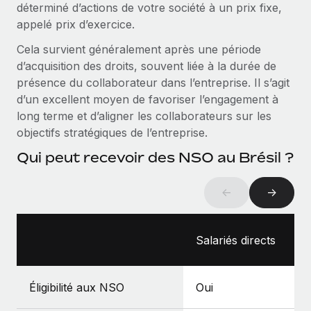
déterminé d’actions de votre société à un prix fixe,
Création d’entité
Explorer le blog
appelé prix d’exercice.
Établissez des entités rapidement et en toute
conformité
Cela survient généralement après une période
d’acquisition des droits, souvent liée à la durée de
BLOG
Mobilité et déménagement international
présence du collaborateur dans l’entreprise. Il s’agit
Organisez facilement le déménagement de vos
Mises à jour des produits de Remote :
d’un excellent moyen de favoriser l’engagement à
employés
Intégrations Gusto et Xero et Gestion des
long terme et d’aligner les collaborateurs sur les
freelances Plus
objectifs stratégiques de l’entreprise.
Avantages sociaux
Remote a toujours pour mission d'aider les entreprises de
Gérez facilement les avantages sociaux
Qui peut recevoir des NSO au Brésil ?
toute taille à embaucher, gérer et payer...
En savoir plus
←
→
Comment Phiture gère ses 55 employés
Salariés directs
répartis dans 19 pays grâce à Remote
Phiture, un leader notable du conseil en matière de
Éligibilité aux NSO
Oui
croissance mobile internationale, encourage les...