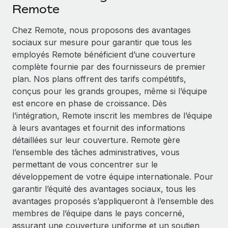
Événements
Remote
Intégrez les RH à l’international de manière flexible
Salle de presse
Devenir partenaire
Chez Remote, nous proposons des avantages
SERVICES
Explorez avec nous vos opportunités de partenariat
sociaux sur mesure pour garantir que tous les
Données sur les salaires et les talents
Demandez aux experts
employés Remote bénéficient d’une couverture
Recevez des conseils d’experts sur les RH à
Remote Build
Bientôt disponible
complète fournie par des fournisseurs de premier
Centre de ressources
l’international et la conformité
Conseil en intégrations et automatisations assistées par
plan. Nos plans offrent des tarifs compétitifs,
l’IA
Obtenir de l’aide
conçus pour les grands groupes, même si l’équipe
Contrôles d’antécédents
est encore en phase de croissance. Dès
Simplifiez vos processus de présélection des
Voir toutes les ressources
l’intégration, Remote inscrit les membres de l’équipe
candidats
ÉTUDES DE CAS
à leurs avantages et fournit des informations
détaillées sur leur couverture. Remote gère
Remote Watchtower
BLOG
l’ensemble des tâches administratives, vous
Gardez un temps d’avance sur les risques en
Paie multipays
permettant de vous concentrer sur le
matière de conformité
développement de votre équipe internationale. Pour
EOR et PEO
Gestion des appareils
garantir l’équité des avantages sociaux, tous les
Gestion des freelances
Achetez et suivez vos équipements informatiques
avantages proposés s’appliqueront à l’ensemble des
dans le monde entier
membres de l’équipe dans le pays concerné,
Taxes
assurant une couverture uniforme et un soutien