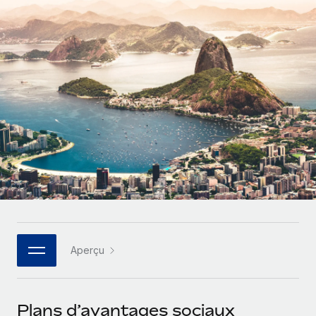
Gestion des freelances
Comparer Remote
pays
Connexion
Intégrez et gérez vos freelances partout dans le monde
Nederlands
Examinez notre service par rapport aux autres
Calculateur de paiement des freelances
PEO
Français
Découvrez les devises disponibles et les vitesses de
Sous-traitez les opérations complexes liées à l’emploi
CROISSANCE
paiement pour vos freelances internationaux
Deutsch
Start-ups
Des solutions agiles et internationales pour les RH et la
INFRASTRUCTURE
APPRENDRE AVEC REMOTE
Español
paie des entreprises en pleine croissance
Intégration Remote
Recherche et guides
Intégrez vos RH aux flux de travail en toute simplicité
Entreprises intermédiaires
Italiano
Études de cas
Développez vos équipes avec des solutions RH sur
Plateforme
mesure
Português (Portugal)
Des fonctions RH clés intégrées pour votre équipe
Glossaire RH
Entreprise
Connecter
Nouveau
日本語
Checklists et modèles
Les RH à l’international pour les grandes entreprises
Connectez n'importe quel outil d’IA à Remote grâce à
Aperçu
Descriptions de postes
한국어
notre MCP
TRAVAILLONS ENSEMBLE
Webinaires
Intégrations
中文（简体）
Plans d’avantages sociaux
Partenaires stratégiques de la tech
Rationalisez vos processus avec des outils essentiels