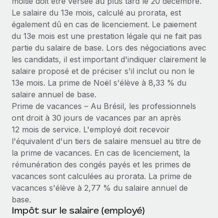
moitié doit être versée au plus tard le 20 décembre.
Création d’entité
Intégration Remote x BambooHR : du local à
Le salaire du 13e mois, calculé au prorata, est
Explorer le blog
Établissez des entités rapidement et en toute
l’international, le recrutement sans changer de
également dû en cas de licenciement. Le paiement
plateforme
conformité
du 13e mois est une prestation légale qui ne fait pas
Impact Les clients BambooHR peuvent désormais
BLOG
partie du salaire de base. Lors des négociations avec
Mobilité et déménagement international
embaucher et gérer les employés internationaux...
les candidats, il est important d'indiquer clairement le
Organisez facilement le déménagement de vos
Mises à jour des produits de Remote :
salaire proposé et de préciser s'il inclut ou non le
En savoir plus
employés
Intégrations Gusto et Xero et Gestion des
13e mois. La prime de Noël s'élève à 8,33 % du
freelances Plus
salaire annuel de base.
Avantages sociaux
Remote a toujours pour mission d'aider les entreprises de
Prime de vacances – Au Brésil, les professionnels
Gérez facilement les avantages sociaux
toute taille à embaucher, gérer et payer...
ont droit à 30 jours de vacances par an après
12 mois de service. L'employé doit recevoir
En savoir plus
l'équivalent d'un tiers de salaire mensuel au titre de
la prime de vacances. En cas de licenciement, la
rémunération des congés payés et les primes de
Comment Phiture gère ses 55 employés
vacances sont calculées au prorata. La prime de
répartis dans 19 pays grâce à Remote
vacances s'élève à 2,77 % du salaire annuel de
Phiture, un leader notable du conseil en matière de
base.
croissance mobile internationale, encourage les...
Impôt sur le salaire (employé)