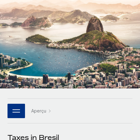
Gestion des freelances
Comparer Remote
pays
Connexion
Intégrez et gérez vos freelances partout dans le monde
Nederlands
Examinez notre service par rapport aux autres
Calculateur de paiement des freelances
PEO
Français
Découvrez les devises disponibles et les vitesses de
Sous-traitez les opérations complexes liées à l’emploi
CROISSANCE
paiement pour vos freelances internationaux
Deutsch
Start-ups
Des solutions agiles et internationales pour les RH et la
INFRASTRUCTURE
APPRENDRE AVEC REMOTE
Español
paie des entreprises en pleine croissance
Intégration Remote
Recherche et guides
Intégrez vos RH aux flux de travail en toute simplicité
Entreprises intermédiaires
Italiano
Études de cas
Développez vos équipes avec des solutions RH sur
Plateforme
mesure
Português (Portugal)
Des fonctions RH clés intégrées pour votre équipe
Glossaire RH
Entreprise
Connecter
Nouveau
日本語
Checklists et modèles
Les RH à l’international pour les grandes entreprises
Connectez n'importe quel outil d’IA à Remote grâce à
Aperçu
Descriptions de postes
한국어
notre MCP
TRAVAILLONS ENSEMBLE
Webinaires
Intégrations
中文（简体）
Taxes in Bresil
Partenaires stratégiques de la tech
Rationalisez vos processus avec des outils essentiels