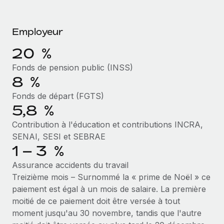
Événements
Intégrez les RH à l’international de manière flexible
Salle de presse
Devenir partenaire
SERVICES
Employeur
Explorez avec nous vos opportunités de partenariat
Données sur les salaires et les talents
Demandez aux experts
20 %
Recevez des conseils d’experts sur les RH à
Remote Build
Bientôt disponible
Centre de ressources
Fonds de pension public (INSS)
l’international et la conformité
Conseil en intégrations et automatisations assistées par
8 %
l’IA
Obtenir de l’aide
Contrôles d’antécédents
Fonds de départ (FGTS)
Simplifiez vos processus de présélection des
Voir toutes les ressources
5,8 %
candidats
ÉTUDES DE CAS
Contribution à l'éducation et contributions INCRA,
SENAI, SESI et SEBRAE
Remote Watchtower
BLOG
Comment Weaviate, l'as de l'IA, a développé
1 – 3 %
ses effectifs de 120 % avec Remote
Gardez un temps d’avance sur les risques en
Paie multipays
matière de conformité
Assurance accidents du travail
Weaviate en bref Weaviate crée des infrastructures open
EOR et PEO
Treizième mois – Surnommé la « prime de Noël » ce
source et AI-first. Sa mission est...
Gestion des appareils
paiement est égal à un mois de salaire. La première
Gestion des freelances
Achetez et suivez vos équipements informatiques
En savoir plus
moitié de ce paiement doit être versée à tout
dans le monde entier
moment jusqu'au 30 novembre, tandis que l'autre
Taxes