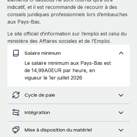
Création d’entité
Intégration Remote x BambooHR : du local à
indicatif, et il est recommandé de recourir à des
Explorer le blog
Établissez des entités rapidement et en toute
l’international, le recrutement sans changer de
conseils juridiques professionnels lors d’embauches
plateforme
conformité
aux Pays-Bas.
Impact Les clients BambooHR peuvent désormais
BLOG
Mobilité et déménagement international
Le site officiel d’information sur l’emploi est celui du
embaucher et gérer les employés internationaux...
Organisez facilement le déménagement de vos
ministère des Affaires sociales et de l’Emploi.
Mises à jour des produits de Remote :
En savoir plus
employés
Intégrations Gusto et Xero et Gestion des
Salaire minimum
freelances Plus
Avantages sociaux
Le salaire minimum aux Pays-Bas est
Remote a toujours pour mission d'aider les entreprises de
Gérez facilement les avantages sociaux
de 14,99A0EUR par heure, en
toute taille à embaucher, gérer et payer...
vigueur le 1er juillet 2026
En savoir plus
Cycle de paie
Comment Phiture gère ses 55 employés
répartis dans 19 pays grâce à Remote
Intégration
Phiture, un leader notable du conseil en matière de
croissance mobile internationale, encourage les...
Mise à disposition du matériel