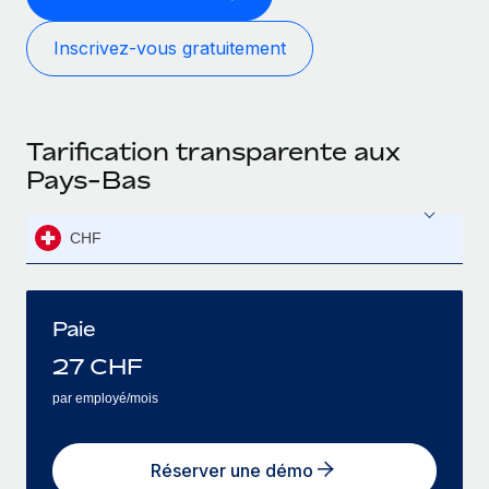
Inscrivez‑vous gratuitement
Tarification transparente aux
Pays-Bas
CHF
Paie
27
CHF
par employé/mois
Réserver une démo