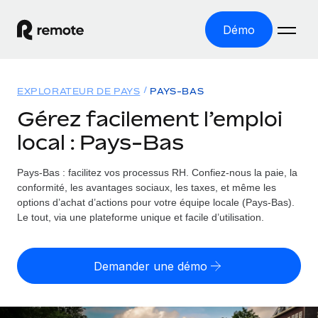
Démo
Accueil
EXPLORATEUR DE PAYS
PAYS-BAS
Les produits
Gérez facilement l’emploi
local : Pays-Bas
Solutions
EMPLOI À L’INTERNATIONAL
Paie multipays
Pays-Bas : facilitez vos processus RH.
Confiez-nous la paie, la
Ressources
COUVERTURE MONDIALE
Gérez la paie facilement et en toute conformité
conformité, les avantages sociaux, les taxes, et même les
Explorateur de pays
options d’achat d’actions pour votre équipe locale (Pays-Bas).
Tarification
OUTILS & CALCULATEURS
Employer of record
Le tout, via une plateforme unique et facile d’utilisation.
Toutes les informations sur l’emploi à l’international,
Développez-vous à l’international sans frais liés aux
Outil de calcul du risque de requalification de
pays par pays
entités
contrat
Demander une démo
Explorateur des États-Unis (par État)
Évaluez le risque de requalification de contrat par pays
English (United States)
Pilotage 360 des freelances
Simplifiez l’embauche à travers les différents États des
Sollicitez vos freelances en toute conformité part
Calculateur du coût des employés
États-Unis
English
Calculez le coût total des employés dans n’importe quel