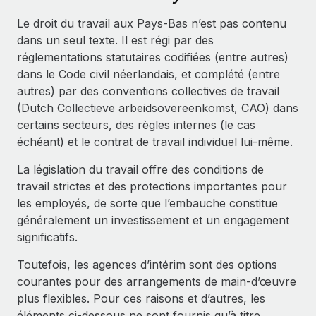
Événements
Intégrez les RH à l’international de manière flexible
Le droit du travail aux Pays-Bas n’est pas contenu
Salle de presse
Devenir partenaire
dans un seul texte. Il est régi par des
SERVICES
Explorez avec nous vos opportunités de partenariat
réglementations statutaires codifiées (entre autres)
Données sur les salaires et les talents
Demandez aux experts
dans le Code civil néerlandais, et complété (entre
Recevez des conseils d’experts sur les RH à
Remote Build
Bientôt disponible
autres) par des conventions collectives de travail
Centre de ressources
l’international et la conformité
Conseil en intégrations et automatisations assistées par
(Dutch Collectieve arbeidsovereenkomst, CAO) dans
l’IA
Obtenir de l’aide
certains secteurs, des règles internes (le cas
Contrôles d’antécédents
échéant) et le contrat de travail individuel lui‑même.
Simplifiez vos processus de présélection des
Voir toutes les ressources
candidats
ÉTUDES DE CAS
La législation du travail offre des conditions de
travail strictes et des protections importantes pour
Remote Watchtower
BLOG
Comment Weaviate, l'as de l'IA, a développé
les employés, de sorte que l’embauche constitue
ses effectifs de 120 % avec Remote
Gardez un temps d’avance sur les risques en
Paie multipays
généralement un investissement et un engagement
matière de conformité
Weaviate en bref Weaviate crée des infrastructures open
significatifs.
EOR et PEO
source et AI-first. Sa mission est...
Gestion des appareils
Toutefois, les agences d’intérim sont des options
Gestion des freelances
Achetez et suivez vos équipements informatiques
En savoir plus
courantes pour des arrangements de main‑d’œuvre
dans le monde entier
plus flexibles. Pour ces raisons et d’autres, les
Taxes
éléments ci‑dessous ne sont fournis qu’à titre