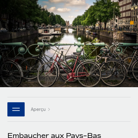
Gestion des freelances
Comparer Remote
pays
Connexion
Intégrez et gérez vos freelances partout dans le monde
Nederlands
Examinez notre service par rapport aux autres
Calculateur de paiement des freelances
PEO
Français
Découvrez les devises disponibles et les vitesses de
Sous-traitez les opérations complexes liées à l’emploi
CROISSANCE
paiement pour vos freelances internationaux
Deutsch
Start-ups
Des solutions agiles et internationales pour les RH et la
INFRASTRUCTURE
APPRENDRE AVEC REMOTE
Español
paie des entreprises en pleine croissance
Intégration Remote
Recherche et guides
Intégrez vos RH aux flux de travail en toute simplicité
Entreprises intermédiaires
Italiano
Études de cas
Développez vos équipes avec des solutions RH sur
Plateforme
mesure
Português (Portugal)
Des fonctions RH clés intégrées pour votre équipe
Glossaire RH
Entreprise
Connecter
Nouveau
日本語
Checklists et modèles
Les RH à l’international pour les grandes entreprises
Connectez n'importe quel outil d’IA à Remote grâce à
Aperçu
Descriptions de postes
한국어
notre MCP
TRAVAILLONS ENSEMBLE
Webinaires
Intégrations
中文（简体）
Embaucher aux Pays-Bas
Partenaires stratégiques de la tech
Rationalisez vos processus avec des outils essentiels