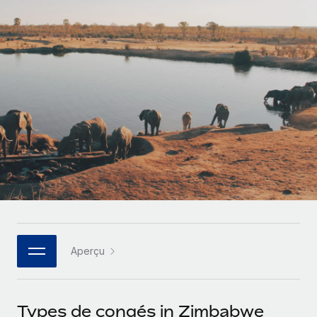
Gestion des freelances
Comparer Remote
pays
Connexion
Intégrez et gérez vos freelances partout dans le monde
Nederlands
Examinez notre service par rapport aux autres
Calculateur de paiement des freelances
PEO
Français
Découvrez les devises disponibles et les vitesses de
Sous-traitez les opérations complexes liées à l’emploi
CROISSANCE
paiement pour vos freelances internationaux
Deutsch
Start-ups
Des solutions agiles et internationales pour les RH et la
INFRASTRUCTURE
APPRENDRE AVEC REMOTE
Español
paie des entreprises en pleine croissance
Intégration Remote
Recherche et guides
Intégrez vos RH aux flux de travail en toute simplicité
Entreprises intermédiaires
Italiano
Études de cas
Développez vos équipes avec des solutions RH sur
Plateforme
mesure
Português (Portugal)
Des fonctions RH clés intégrées pour votre équipe
Glossaire RH
Entreprise
Connecter
Nouveau
日本語
Checklists et modèles
Les RH à l’international pour les grandes entreprises
Connectez n'importe quel outil d’IA à Remote grâce à
Aperçu
Descriptions de postes
한국어
notre MCP
TRAVAILLONS ENSEMBLE
Webinaires
Intégrations
中文（简体）
Types de congés in Zimbabwe
Partenaires stratégiques de la tech
Rationalisez vos processus avec des outils essentiels