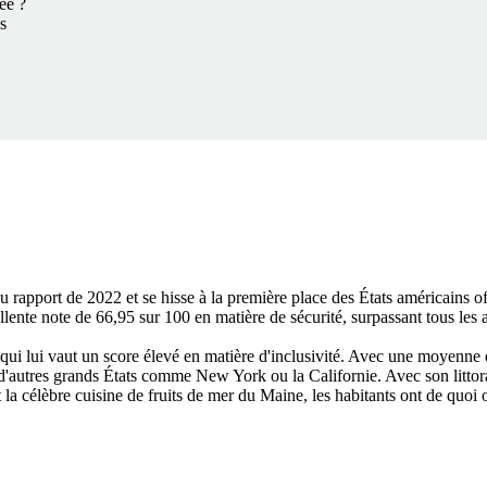
vée ?
s
rapport de 2022 et se hisse à la première place des États américains offr
lente note de 66,95 sur 100 en matière de sécurité, surpassant tous les a
i lui vaut un score élevé en matière d'inclusivité. Avec une moyenne de
 d'autres grands États comme New York ou la Californie. Avec son littora
t la célèbre cuisine de fruits de mer du Maine, les habitants ont de quoi 