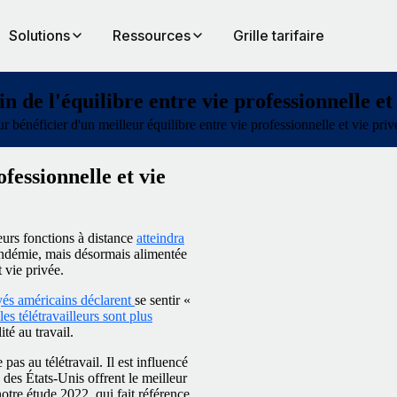
Solutions
Ressources
Grille tarifaire
n de l'équilibre entre vie professionnelle et
énéficier d'un meilleur équilibre entre vie professionnelle et vie priv
fessionnelle et vie
eurs fonctions à distance
atteindra
andémie, mais désormais alimentée
t vie privée.
és américains déclarent
se sentir «
les télétravailleurs sont plus
ité au travail.
pas au télétravail. Il est influencé
 des États-Unis offrent le meilleur
notre étude 2022, qui fait référence