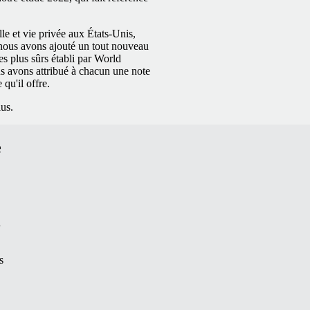
le et vie privée aux États-Unis,
le nous avons ajouté un tout nouveau
es plus sûrs établi par World
us avons attribué à chacun une note
qu'il offre.
lus.
e
n
s