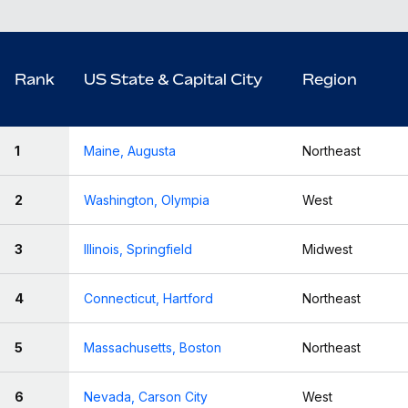
Rank
US State & Capital City
Region
1
Maine, Augusta
Northeast
2
Washington, Olympia
West
3
Illinois, Springfield
Midwest
4
Connecticut, Hartford
Northeast
5
Massachusetts, Boston
Northeast
6
Nevada, Carson City
West