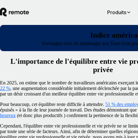
Produits
Indice américai
Envisagez-vous de déménager aux États-Unis pour b
L'importance de l'équilibre entre vie pro
privée
En 2025, on estime que le nombre de travailleurs américains exerçant l
22 %
, une augmentation considérable initialement déclenchée par la p
par un désir croissant d'un meilleur équilibre entre vie professionnelle e
Pour beaucoup, cet équilibre reste difficile à atteindre.
51 % des employ
épuisés » à la fin de leur journée de travail. Des études démontrant que
heureux
(
et donc plus productifs
) confirment la pertinence de la flexibil
Cependant, l'équilibre entre vie professionnelle et vie privée ne se limite 
par toute une série de facteurs. Ainsi, afin de déterminer quelles régions
équilibre entre vie professionnelle et vie privée, nous avons mis à jour 