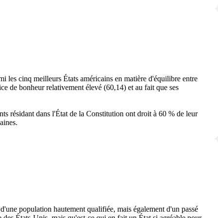
i les cinq meilleurs États américains en matière d'équilibre entre
ce de bonheur relativement élevé (60,14) et au fait que ses
ts résidant dans l'État de la Constitution ont droit à 60 % de leur
aines.
 d'une population hautement qualifiée, mais également d'un passé
e des États-Unis, mais qu'est-ce qui en fait un État si agréable pour