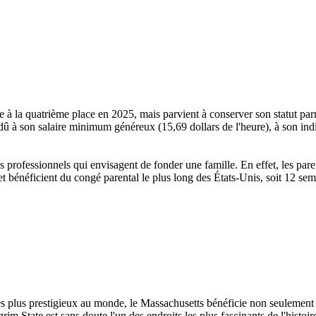
à la quatrième place en 2025, mais parvient à conserver son statut parm
dû à son salaire minimum généreux (15,69 dollars de l'heure), à son indi
professionnels qui envisagent de fonder une famille. En effet, les paren
et bénéficient du congé parental le plus long des États-Unis, soit 12 sem
s plus prestigieux au monde, le Massachusetts bénéficie non seulement
im State est sans doute l'un des endroits les plus fascinants de l'histoir