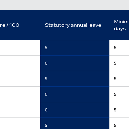
Minim
re / 100
Statutory annual leave
days
5
5
0
5
5
5
0
5
0
5
5
5