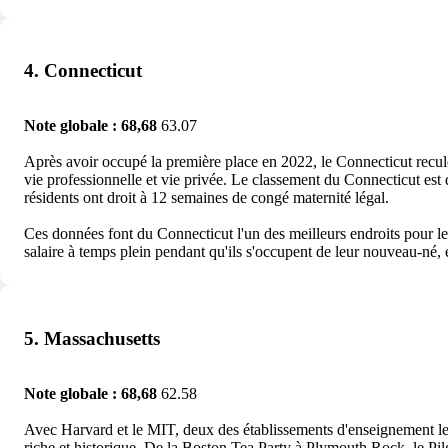
4. Connecticut
Note globale : 68,68
63.07
Après avoir occupé la première place en 2022, le Connecticut recule 
vie professionnelle et vie privée. Le classement du Connecticut est 
résidents ont droit à 12 semaines de congé maternité légal.
Ces données font du Connecticut l'un des meilleurs endroits pour les 
salaire à temps plein pendant qu'ils s'occupent de leur nouveau-né, 
5. Massachusetts
Note globale : 68,68
62.58
Avec Harvard et le MIT, deux des établissements d'enseignement le
riche et historique. De la Boston Tea Party à Plymouth Rock, le Pilgr