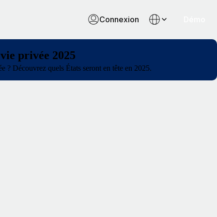
Connexion
Démo
 vie privée 2025
ée ? Découvrez quels États seront en tête en 2025.