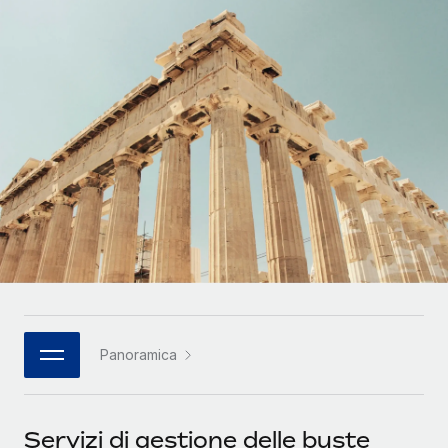
SERVICES
Partner tecnologici strategici
Français
Chiedi a un esperto
Integra l'HR globale nella tua piattaforma in modo
Affidati agli esperti per la gestione HR e la
flessibile
Deutsch
compliance globale
Español
CASE STUDIES
Italiano
Cultivating a Thriving Remote-First Culture in
Partnership with Remote
Português (Portugal)
At a glance Discover the evolution of TheyDo, a pioneering
journey management platform that has...
日本語
Maggiori informazioni
한국어
Panoramica
Reverse Tech's strategic partnership with
中文（简体）
Remote for contractor management and
payroll
Servizi di gestione delle buste
Reverse Tech at a glance Health and wellness startup,