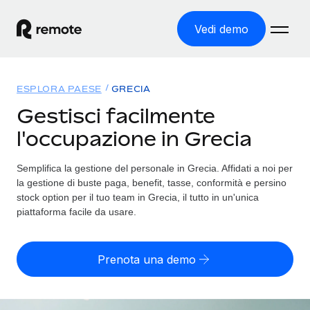
Vedi demo
Home
ESPLORA PAESE
GRECIA
Prodotti
Gestisci facilmente
l'occupazione in Grecia
Soluzioni
ASSUMI NEL MONDO
Global Payroll
Semplifica la gestione del personale in Grecia. Affidati a noi per
Tariffe
COPERTURA GLOBALE
Gestisci il payroll a norma, in tutta semplicità
la gestione di buste paga, benefit, tasse, conformità e persino
Ricerca paesi
stock option per il tuo team in Grecia, il tutto in un'unica
Employer of Record
piattaforma facile da usare.
Trova i servizi di supporto all’impiego per ogni Paese
Espanditi con zero costi di entità locale
Italiano
Confronta Remote
Contractor Management
Prenota una demo
Scopri come ci confrontiamo con gli altri
English
Recluta e gestisci collaboratori a livello globale
Login
Nederlands
DIVENTA NOSTRO PARTNER