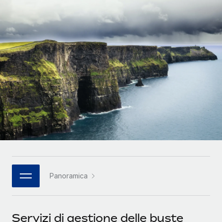
SERVICES
Partner tecnologici strategici
Français
Chiedi a un esperto
Integra l'HR globale nella tua piattaforma in modo
Affidati agli esperti per la gestione HR e la
flessibile
Deutsch
compliance globale
Español
CASE STUDIES
Italiano
Português (Portugal)
日本語
한국어
Panoramica
中文（简体）
Servizi di gestione delle buste