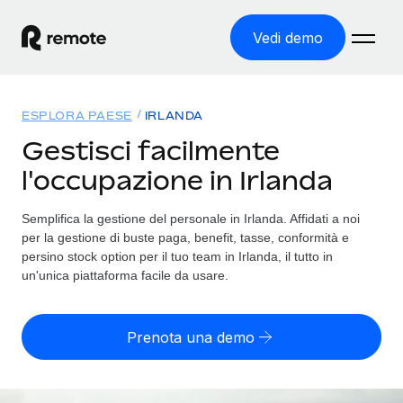
Vedi demo
Home
ESPLORA PAESE
IRLANDA
Prodotti
Gestisci facilmente
l'occupazione in Irlanda
Soluzioni
ASSUMI NEL MONDO
Global Payroll
Semplifica la gestione del personale in Irlanda. Affidati a noi
Tariffe
COPERTURA GLOBALE
Gestisci il payroll a norma, in tutta semplicità
per la gestione di buste paga, benefit, tasse, conformità e
Ricerca paesi
persino stock option per il tuo team in Irlanda, il tutto in
Employer of Record
un'unica piattaforma facile da usare.
Trova i servizi di supporto all’impiego per ogni Paese
Espanditi con zero costi di entità locale
Italiano
Confronta Remote
Contractor Management
Prenota una demo
Scopri come ci confrontiamo con gli altri
English
Recluta e gestisci collaboratori a livello globale
Login
Nederlands
DIVENTA NOSTRO PARTNER