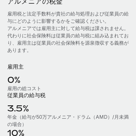
アルメニアの税金
当社とのパートナーシップの可能性を検討する
サービス
給与・人材情報
雇用税と法定手数料が貴社の給与処理および従業員の給
Remote Build
近日リリース予定
与にどのように影響するかをご確認ください。
専門家に相談
統合とAI自動化に関するコンサルティング
情報センター
アルメニアでは雇用主に対して給与税は課されません。
グローバル人事・コンプライアンスの専門サポート
代わりに社会保険料は従業員の給与税に組み込まれてお
サポートを依頼する
バックグラウンドチェック
活用事例
り、雇用主は従業員の社会保険料を源泉徴収する義務が
候補者の選考プロセスをシンプルに
あります。
すべてのリソースを表示する
Compliance Watchtower
雇用主
コンプライアンスリスクを先回りして対応
ブログ
0%
グローバル給与処理
デバイス管理
雇用の総コスト
ITデバイスを世界規模で提供・管理
EORおよびPEO
従業員の給与税
法人設立
契約社員管理
3.5%
法令順守した法人をスピーディに設立
年金（給与が50万アルメニア・ドラム（AMD）/月未満
税務
の場合）
移住・転勤
ブログを読む
10%
従業員の異動をスムーズに