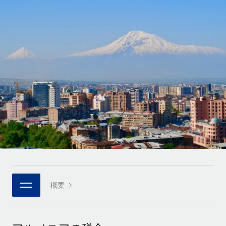
世界中の契約社員をオンボーディングし、管理
契約社員の報酬計算ツール
ログイン
Nederlands
グローバルな契約社員向けに、通貨オプションと支払スピー
PEO
成長の段階
ドを確認する
複雑な雇用関連業務を外部委託
Français
スタートアップ
成長中の企業向けのアジャイルなグローバルHR・給与処理ソ
REMOTEで学習
Deutsch
リューション
インフラ
リサーチおよびガイド
Remote統合
ミッドマーケット
Español
人事機能をワークフローにシームレスに統合する
活用事例
カスタマイズされた人事ソリューションでチームを拡大する
Italiano
プラットフォーム
HR用語集
企業
チームのための人事の基本機能を内蔵
大企業向けのグローバルHR
Português (Portugal)
チェックリストおよびテンプレート
接続
新しい
職務内容ライブラリ
日本語
当社のMCPを使用して、あらゆるAIツールをRemoteに接続
パートナーに登録
戦略的テクノロジーパートナー
ウェビナー
統合
概要
한국어
グローバルな人事機能を柔軟に自社プラットフォームへ統合
基本的なビジネスツールを活用して業務プロセスを効率化す
イベント
る
中文（简体）
パートナーとして登録
ニュースルーム