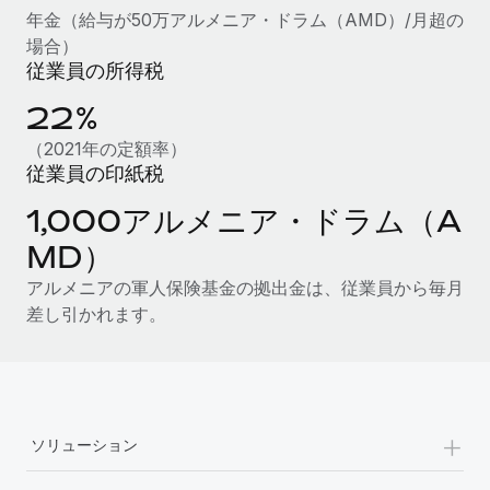
年金（給与が50万アルメニア・ドラム（AMD）/月超の
福利厚生
場合）
ブログ
従業員の福利厚生を簡単に管理
従業員の所得税
Remoteの製品アップデート：GustoとXeroの統合お
22%
よびContractor Management Plus（契約社員管理
プラス）
（2021年の定額率）
従業員の印紙税
Remoteの使命は、世界のどこにいても、あらゆる規模の企業が
業務に最適な人材を採用し、管理し、給与を支給できるようにす
1,000アルメニア・ドラム（A
ることです。この数週間で、新しい統合、機能、改良点をリリー
MD）
スしました。...
アルメニアの軍人保険基金の拠出金は、従業員から毎月
詳細を見る
差し引かれます。
給与詐欺：種類、事例、ビジネスを守る方法
給与, 賃金は詐欺の特に魅力的な標的です。多額の資金がシステ
+
ム間で頻繁に移動しているためです。このため、自社のビジネス
ソリューション
を保護することは極めて重要です。...