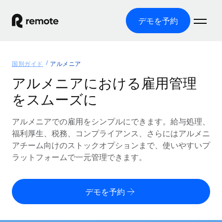
デモを予約
ホーム
国別ガイド
アルメニア
製品
アルメニアにおける雇用管理
をスムーズに
ソリューション
グローバル雇用
グローバル給与処理
アルメニアでの雇用をシンプルにできます。給与処理、
リソース
各国の制度に対応
コンプライアンス対応の給与処理を手軽に
福利厚生、税務、コンプライアンス、さらにはアルメニ
国別ガイド
アチーム向けのストックオプションまで、使いやすいプ
価格
ツールと計算ツール
Employer of Record（EOR）
/国別のグローバル雇用支援を検索する
ラットフォームで一元管理できます。
グローバル展開をコストをかけずに実現
誤分類リスク判定ツール
米国州エクスプローラー
国別に従業員の誤分類リスクを確認する
Contractor of Record
米国の各州において採用プロセスを簡素化する
日本語
デモを予約
世界中の契約社員と法令を遵守して契約
従業員コスト計算ツール
Remoteを他社と比較
各国の総従業員コストを計算する
契約社員管理
English
他社と比較した、当社の強みを確認する