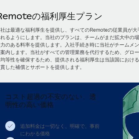
Remoteの福利厚生プラン
当社は最適な福利厚生を提供し、すべてのRemoteの従業員が
られるようにします。当社のプランは、チームがまだ拡大中の
争力のある料率を提供します。入社手続き時に当社がチームメ
を案内します。当社がすべての管理業務を代行するため、グロ
の均等性を確保するため、提供される福利厚生は当該国におけ
一貫した補償とサポートを提供します。
コスト超過の不安のない、透
明性の高い価格
追加料金は一切なく、明確で、事前
にわかる価格