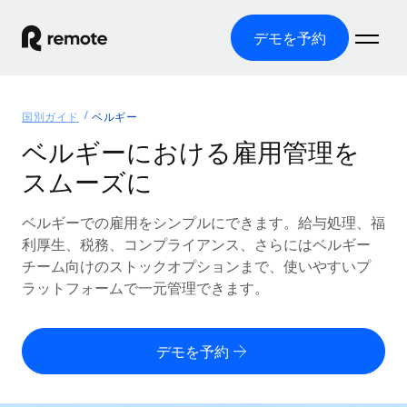
デモを予約
ホーム
国別ガイド
ベルギー
製品
ベルギーにおける雇用管理を
スムーズに
ソリューション
グローバル雇用
グローバル給与処理
ベルギーでの雇用をシンプルにできます。給与処理、福
リソース
各国の制度に対応
コンプライアンス対応の給与処理を手軽に
利厚生、税務、コンプライアンス、さらにはベルギー
国別ガイド
チーム向けのストックオプションまで、使いやすいプ
価格
ツールと計算ツール
Employer of Record（EOR）
/国別のグローバル雇用支援を検索する
ラットフォームで一元管理できます。
グローバル展開をコストをかけずに実現
誤分類リスク判定ツール
米国州エクスプローラー
国別に従業員の誤分類リスクを確認する
Contractor of Record
米国の各州において採用プロセスを簡素化する
日本語
デモを予約
世界中の契約社員と法令を遵守して契約
従業員コスト計算ツール
Remoteを他社と比較
各国の総従業員コストを計算する
契約社員管理
English
他社と比較した、当社の強みを確認する