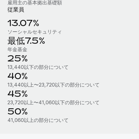
雇用主の基本拠出基礎額
従業員
福利厚生
ブログ
従業員の福利厚生を簡単に管理
13.07%
Remoteの製品アップデート：GustoとXeroの統合お
ソーシャルセキュリティ
よびContractor Management Plus（契約社員管理
最低7.5%
プラス）
年金基金
Remoteの使命は、世界のどこにいても、あらゆる規模の企業が
25%
業務に最適な人材を採用し、管理し、給与を支給できるようにす
ることです。この数週間で、新しい統合、機能、改良点をリリー
13,440以下の部分について
スしました。...
40%
13,440以上〜23,720以下の部分について
詳細を見る
45%
23,720以上〜41,060以下の部分について
給与詐欺：種類、事例、ビジネスを守る方法
50%
給与, 賃金は詐欺の特に魅力的な標的です。多額の資金がシステ
41,060以上の部分について
ム間で頻繁に移動しているためです。このため、自社のビジネス
を保護することは極めて重要です。...