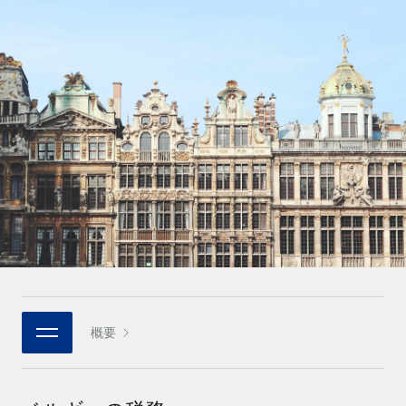
世界中の契約社員をオンボーディングし、管理
契約社員の報酬計算ツール
ログイン
Nederlands
グローバルな契約社員向けに、通貨オプションと支払スピー
PEO
成長の段階
ドを確認する
複雑な雇用関連業務を外部委託
Français
スタートアップ
成長中の企業向けのアジャイルなグローバルHR・給与処理ソ
REMOTEで学習
Deutsch
リューション
インフラ
リサーチおよびガイド
Remote統合
ミッドマーケット
Español
人事機能をワークフローにシームレスに統合する
活用事例
カスタマイズされた人事ソリューションでチームを拡大する
Italiano
プラットフォーム
HR用語集
企業
チームのための人事の基本機能を内蔵
大企業向けのグローバルHR
Português (Portugal)
チェックリストおよびテンプレート
接続
新しい
職務内容ライブラリ
日本語
当社のMCPを使用して、あらゆるAIツールをRemoteに接続
パートナーに登録
戦略的テクノロジーパートナー
ウェビナー
統合
概要
한국어
グローバルな人事機能を柔軟に自社プラットフォームへ統合
基本的なビジネスツールを活用して業務プロセスを効率化す
イベント
る
中文（简体）
パートナーとして登録
ニュースルーム