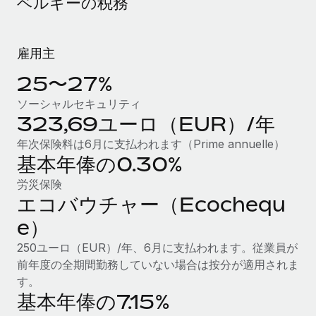
ベルギーの税務
当社とのパートナーシップの可能性を検討する
サービス
給与・人材情報
Remote Build
近日リリース予定
専門家に相談
統合とAI自動化に関するコンサルティング
雇用主
情報センター
グローバル人事・コンプライアンスの専門サポート
25〜27%
サポートを依頼する
バックグラウンドチェック
活用事例
ソーシャルセキュリティ
候補者の選考プロセスをシンプルに
すべてのリソースを表示する
323,69ユーロ（EUR）/年
年次保険料は6月に支払われます（Prime annuelle）
Compliance Watchtower
基本年俸の0.30%
コンプライアンスリスクを先回りして対応
ブログ
労災保険
グローバル給与処理
デバイス管理
エコバウチャー（Ecochequ
ITデバイスを世界規模で提供・管理
EORおよびPEO
e）
法人設立
契約社員管理
250ユーロ（EUR）/年、6月に支払われます。従業員が
法令順守した法人をスピーディに設立
前年度の全期間勤務していない場合は按分が適用されま
税務
す。
移住・転勤
基本年俸の7.15%
ブログを読む
従業員の異動をスムーズに