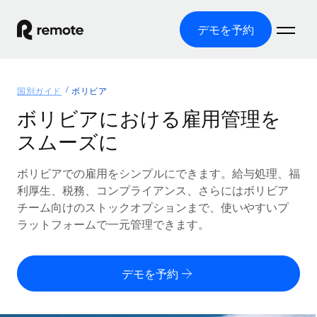
デモを予約
ホーム
国別ガイド
ボリビア
製品
ボリビアにおける雇用管理を
スムーズに
ソリューション
グローバル雇用
グローバル給与処理
ボリビアでの雇用をシンプルにできます。給与処理、福
リソース
各国の制度に対応
コンプライアンス対応の給与処理を手軽に
利厚生、税務、コンプライアンス、さらにはボリビア
国別ガイド
チーム向けのストックオプションまで、使いやすいプ
価格
ツールと計算ツール
Employer of Record（EOR）
/国別のグローバル雇用支援を検索する
ラットフォームで一元管理できます。
グローバル展開をコストをかけずに実現
誤分類リスク判定ツール
米国州エクスプローラー
国別に従業員の誤分類リスクを確認する
Contractor of Record
米国の各州において採用プロセスを簡素化する
日本語
デモを予約
世界中の契約社員と法令を遵守して契約
従業員コスト計算ツール
Remoteを他社と比較
各国の総従業員コストを計算する
契約社員管理
English
他社と比較した、当社の強みを確認する