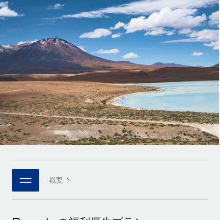
世界中の契約社員をオンボーディングし、管理
契約社員の報酬計算ツール
ログイン
Nederlands
グローバルな契約社員向けに、通貨オプションと支払スピー
PEO
成長の段階
ドを確認する
複雑な雇用関連業務を外部委託
Français
スタートアップ
成長中の企業向けのアジャイルなグローバルHR・給与処理ソ
REMOTEで学習
Deutsch
リューション
インフラ
リサーチおよびガイド
Remote統合
ミッドマーケット
Español
人事機能をワークフローにシームレスに統合する
活用事例
カスタマイズされた人事ソリューションでチームを拡大する
Italiano
プラットフォーム
HR用語集
企業
チームのための人事の基本機能を内蔵
大企業向けのグローバルHR
Português (Portugal)
チェックリストおよびテンプレート
接続
新しい
職務内容ライブラリ
日本語
当社のMCPを使用して、あらゆるAIツールをRemoteに接続
パートナーに登録
戦略的テクノロジーパートナー
ウェビナー
統合
概要
한국어
グローバルな人事機能を柔軟に自社プラットフォームへ統合
基本的なビジネスツールを活用して業務プロセスを効率化す
イベント
る
中文（简体）
パートナーとして登録
ニュースルーム