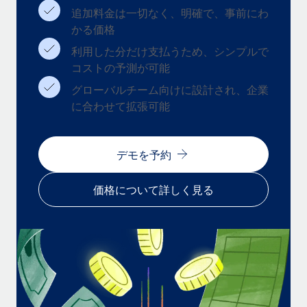
追加料金は一切なく、明確で、事前にわ
福利厚生
かる価格
ブログ
従業員の福利厚生を簡単に管理
利用した分だけ支払うため、シンプルで
Remoteの製品アップデート：GustoとXeroの統合お
コストの予測が可能
よびContractor Management Plus（契約社員管理
プラス）
グローバルチーム向けに設計され、企業
に合わせて拡張可能
Remoteの使命は、世界のどこにいても、あらゆる規模の企業が
業務に最適な人材を採用し、管理し、給与を支給できるようにす
ることです。この数週間で、新しい統合、機能、改良点をリリー
デモを予約
スしました。...
詳細を見る
価格について詳しく見る
給与詐欺：種類、事例、ビジネスを守る方法
給与, 賃金は詐欺の特に魅力的な標的です。多額の資金がシステ
ム間で頻繁に移動しているためです。このため、自社のビジネス
を保護することは極めて重要です。...