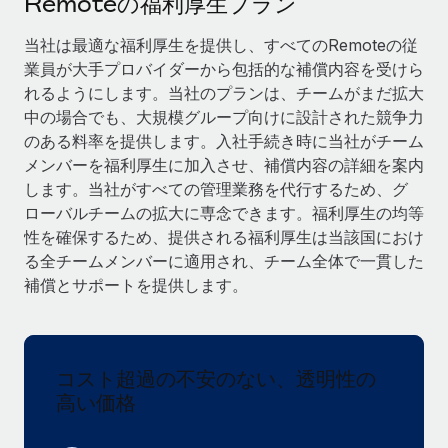
Remoteの福利厚生プラン
当社とのパートナーシップの可能性を検討する
サービス
給与・人材情報
当社は最適な福利厚生を提供し、すべてのRemoteの従
Remote Build
近日リリース予定
業員が大手プロバイダーから包括的な補償内容を受けら
専門家に相談
統合とAI自動化に関するコンサルティング
情報センター
れるようにします。当社のプランは、チームがまだ拡大
グローバル人事・コンプライアンスの専門サポート
中の場合でも、大規模グループ向けに設計された競争力
サポートを依頼する
バックグラウンドチェック
活用事例
のある料率を提供します。入社手続き時に当社がチーム
候補者の選考プロセスをシンプルに
メンバーを福利厚生に加入させ、補償内容の詳細を案内
すべてのリソースを表示する
します。当社がすべての管理業務を代行するため、グ
Compliance Watchtower
ローバルチームの拡大に専念できます。福利厚生の均等
コンプライアンスリスクを先回りして対応
ブログ
性を確保するため、提供される福利厚生は当該国におけ
る全チームメンバーに適用され、チーム全体で一貫した
グローバル給与処理
デバイス管理
補償とサポートを提供します。
ITデバイスを世界規模で提供・管理
EORおよびPEO
法人設立
契約社員管理
法令順守した法人をスピーディに設立
コスト超過の不安のない、透明性の
税務
高い価格
移住・転勤
ブログを読む
従業員の異動をスムーズに