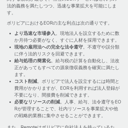
詳細を見る
法的義務を満たしつつ、迅速な事業拡大を可能にしま
す。
ボリビアにおけるEORの主な利点は次の通りです。
より迅速な市場参入
。現地法人を設立するために数
か月待つ必要がなく、すぐに人材を採用できます。
現地の雇用法への完全な法令遵守
。不遵守や誤分類
に伴う法的リスクを回避できます。
給与処理の簡素化
。給与税の計算を自動化し、法改
正があってもすべての源泉徴収義務を確実に満たし
ます。
コスト削減
。ボリビアで法人を設立するには時間と
費用がかかりますが、EORを利用すれば法人登録が
不要になり、間接費を削減できます。
必要なリソースの削減
。人事、給与、法令遵守をEO
Rが管理することで、社内リソースを事業拡大や他
の戦略的業務に集中させることができます。
また、Remoteはボリビアに自社法人を持っているた