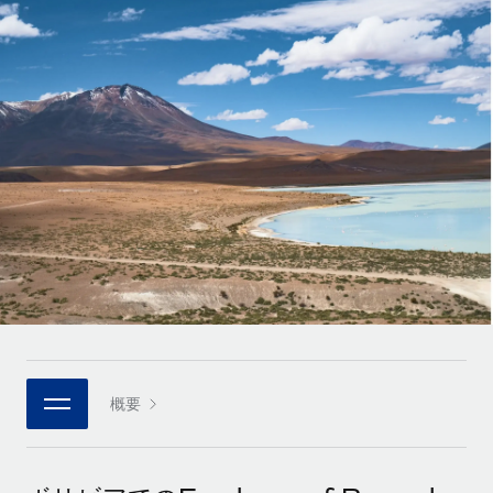
世界中の契約社員をオンボーディングし、管理
契約社員の報酬計算ツール
ログイン
Nederlands
グローバルな契約社員向けに、通貨オプションと支払スピー
PEO
成長の段階
ドを確認する
複雑な雇用関連業務を外部委託
Français
スタートアップ
成長中の企業向けのアジャイルなグローバルHR・給与処理ソ
REMOTEで学習
Deutsch
リューション
インフラ
リサーチおよびガイド
Remote統合
ミッドマーケット
Español
人事機能をワークフローにシームレスに統合する
活用事例
カスタマイズされた人事ソリューションでチームを拡大する
Italiano
プラットフォーム
HR用語集
企業
チームのための人事の基本機能を内蔵
大企業向けのグローバルHR
Português (Portugal)
チェックリストおよびテンプレート
接続
新しい
職務内容ライブラリ
日本語
当社のMCPを使用して、あらゆるAIツールをRemoteに接続
パートナーに登録
戦略的テクノロジーパートナー
ウェビナー
統合
概要
한국어
グローバルな人事機能を柔軟に自社プラットフォームへ統合
基本的なビジネスツールを活用して業務プロセスを効率化す
イベント
る
中文（简体）
パートナーとして登録
ニュースルーム