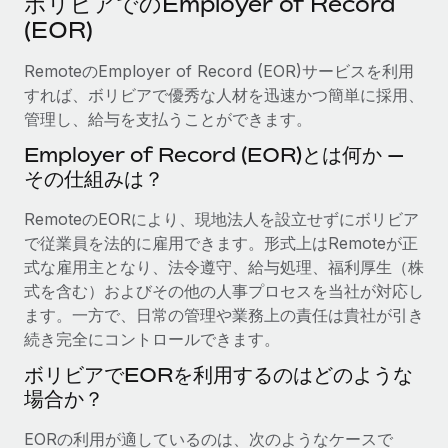
ボリビアでのEmployer of Record
当社とのパートナーシップの可能性を検討する
(EOR)
サービス
給与・人材情報
Remote Build
近日リリース予定
専門家に相談
RemoteのEmployer of Record (EOR)サービスを利用
統合とAI自動化に関するコンサルティング
情報センター
グローバル人事・コンプライアンスの専門サポート
すれば、ボリビアで優秀な人材を迅速かつ簡単に採用、
管理し、給与を支払うことができます。
サポートを依頼する
バックグラウンドチェック
活用事例
Employer of Record (EOR)とは何か —
候補者の選考プロセスをシンプルに
すべてのリソースを表示する
その仕組みは？
Compliance Watchtower
RemoteのEORにより、現地法人を設立せずにボリビア
コンプライアンスリスクを先回りして対応
ブログ
で従業員を法的に雇用できます。形式上はRemoteが正
グローバル給与処理
式な雇用主となり、法令遵守、給与処理、福利厚生（株
デバイス管理
式を含む）およびその他の人事プロセスを当社が対応し
ITデバイスを世界規模で提供・管理
EORおよびPEO
ます。一方で、日常の管理や業務上の責任は貴社が引き
続き完全にコントロールできます。
法人設立
契約社員管理
法令順守した法人をスピーディに設立
ボリビアでEORを利用するのはどのような
税務
場合か？
移住・転勤
ブログを読む
従業員の異動をスムーズに
EORの利用が適しているのは、次のようなケースで