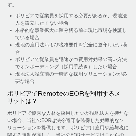
す。
福利厚生
ブログ
ボリビアで従業員を採用する必要があるが、現地法
従業員の福利厚生を簡単に管理
人を設立したくない場合
Remoteの製品アップデート：GustoとXeroの統合お
本格的な事業拡大に踏み切る前に現地市場を検証し
よびContractor Management Plus（契約社員管理
ている場合
プラス）
現地の雇用法および税務要件を完全に遵守したい場
Remoteの使命は、世界のどこにいても、あらゆる規模の企業が
合
業務に最適な人材を採用し、管理し、給与を支給できるようにす
ボリビアで従業員を迅速かつ費用対効果の高い方法
ることです。この数週間で、新しい統合、機能、改良点をリリー
でオンボーディング（採用手続き）したい場合
スしました。...
現地法人設立前の一時的な採用ソリューションが必
要な場合
詳細を見る
ボリビアでRemoteのEORを利用するメ
リットは？
給与詐欺：種類、事例、ビジネスを守る方法
ボリビアで優秀な人材を採用したいが現地法人を持たな
給与, 賃金は詐欺の特に魅力的な標的です。多額の資金がシステ
い場合、当社のEORは法令遵守を確保した効率的なソ
ム間で頻繁に移動しているためです。このため、自社のビジネス
リューションを提供します。ボリビアは雇用や給与税に
を保護することは極めて重要です。...
関する規制が厳しく、当社のEORサービスはこれらの