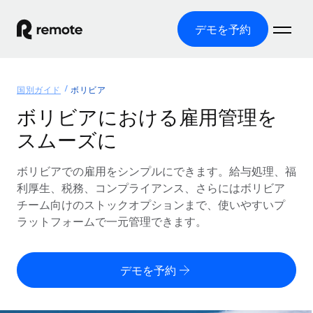
デモを予約
ホーム
国別ガイド
ボリビア
製品
ボリビアにおける雇用管理を
スムーズに
ソリューション
グローバル雇用
グローバル給与処理
ボリビアでの雇用をシンプルにできます。給与処理、福
リソース
各国の制度に対応
コンプライアンス対応の給与処理を手軽に
利厚生、税務、コンプライアンス、さらにはボリビア
国別ガイド
チーム向けのストックオプションまで、使いやすいプ
価格
ツールと計算ツール
Employer of Record（EOR）
/国別のグローバル雇用支援を検索する
ラットフォームで一元管理できます。
グローバル展開をコストをかけずに実現
誤分類リスク判定ツール
米国州エクスプローラー
国別に従業員の誤分類リスクを確認する
Contractor of Record
米国の各州において採用プロセスを簡素化する
日本語
デモを予約
世界中の契約社員と法令を遵守して契約
従業員コスト計算ツール
Remoteを他社と比較
各国の総従業員コストを計算する
契約社員管理
English
他社と比較した、当社の強みを確認する