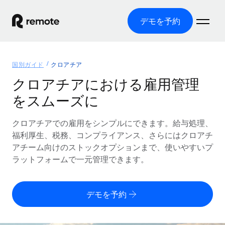
デモを予約
ホーム
国別ガイド
クロアチア
製品
クロアチアにおける雇用管理
をスムーズに
ソリューション
グローバル雇用
グローバル給与処理
クロアチアでの雇用をシンプルにできます。給与処理、
リソース
各国の制度に対応
コンプライアンス対応の給与処理を手軽に
福利厚生、税務、コンプライアンス、さらにはクロアチ
国別ガイド
アチーム向けのストックオプションまで、使いやすいプ
価格
ツールと計算ツール
Employer of Record（EOR）
/国別のグローバル雇用支援を検索する
ラットフォームで一元管理できます。
グローバル展開をコストをかけずに実現
誤分類リスク判定ツール
米国州エクスプローラー
国別に従業員の誤分類リスクを確認する
Contractor of Record
米国の各州において採用プロセスを簡素化する
日本語
デモを予約
世界中の契約社員と法令を遵守して契約
従業員コスト計算ツール
Remoteを他社と比較
各国の総従業員コストを計算する
契約社員管理
English
他社と比較した、当社の強みを確認する