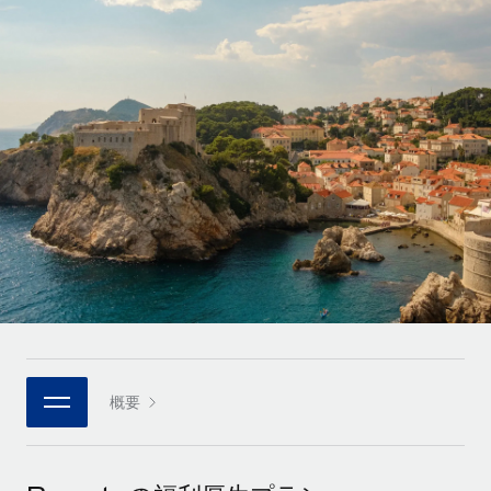
世界中の契約社員をオンボーディングし、管理
契約社員の報酬計算ツール
ログイン
Nederlands
グローバルな契約社員向けに、通貨オプションと支払スピー
PEO
成長の段階
ドを確認する
複雑な雇用関連業務を外部委託
Français
スタートアップ
成長中の企業向けのアジャイルなグローバルHR・給与処理ソ
REMOTEで学習
Deutsch
リューション
インフラ
リサーチおよびガイド
Remote統合
ミッドマーケット
Español
人事機能をワークフローにシームレスに統合する
活用事例
カスタマイズされた人事ソリューションでチームを拡大する
Italiano
プラットフォーム
HR用語集
企業
チームのための人事の基本機能を内蔵
大企業向けのグローバルHR
Português (Portugal)
チェックリストおよびテンプレート
接続
新しい
職務内容ライブラリ
日本語
当社のMCPを使用して、あらゆるAIツールをRemoteに接続
パートナーに登録
戦略的テクノロジーパートナー
ウェビナー
統合
概要
한국어
グローバルな人事機能を柔軟に自社プラットフォームへ統合
基本的なビジネスツールを活用して業務プロセスを効率化す
イベント
る
中文（简体）
パートナーとして登録
ニュースルーム