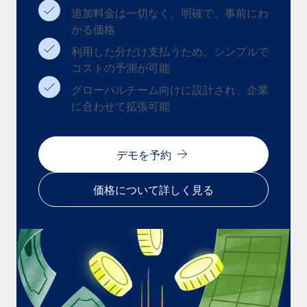
追加料金は一切なく、明確で、事前にわ
福利厚生
かる価格
ブログ
従業員の福利厚生を簡単に管理
利用した分だけ支払うため、シンプルで
Remoteの製品アップデート：GustoとXeroの統合お
コストの予測が可能
よびContractor Management Plus（契約社員管理
プラス）
グローバルチーム向けに設計され、企業
に合わせて拡張可能
Remoteの使命は、世界のどこにいても、あらゆる規模の企業が
業務に最適な人材を採用し、管理し、給与を支給できるようにす
ることです。この数週間で、新しい統合、機能、改良点をリリー
デモを予約
スしました。...
詳細を見る
価格について詳しく見る
給与詐欺：種類、事例、ビジネスを守る方法
給与, 賃金は詐欺の特に魅力的な標的です。多額の資金がシステ
ム間で頻繁に移動しているためです。このため、自社のビジネス
を保護することは極めて重要です。...