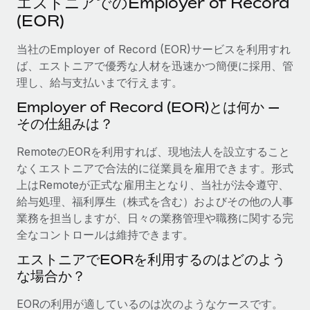
エストニアでのEmployer of Record
当社とのパートナーシップの可能性を検討する
(EOR)
サービス
給与・人材情報
Remote Build
近日リリース予定
専門家に相談
当社のEmployer of Record (EOR)サービスを利用すれ
統合とAI自動化に関するコンサルティング
情報センター
グローバル人事・コンプライアンスの専門サポート
ば、エストニアで優秀な人材を迅速かつ簡便に採用、管
理し、給与支払いまで行えます。
サポートを依頼する
バックグラウンドチェック
活用事例
Employer of Record (EOR)とは何か —
候補者の選考プロセスをシンプルに
すべてのリソースを表示する
その仕組みは？
Compliance Watchtower
RemoteのEORを利用すれば、現地法人を設立すること
コンプライアンスリスクを先回りして対応
ブログ
なくエストニアで合法的に従業員を雇用できます。形式
グローバル給与処理
上はRemoteが正式な雇用主となり、当社が法令遵守、
デバイス管理
給与処理、福利厚生（株式を含む）およびその他の人事
ITデバイスを世界規模で提供・管理
EORおよびPEO
業務を担当しますが、日々の業務管理や職務に関する完
全なコントロールは維持できます。
法人設立
契約社員管理
法令順守した法人をスピーディに設立
エストニアでEORを利用するのはどのよう
税務
な場合か？
移住・転勤
ブログを読む
従業員の異動をスムーズに
EORの利用が適しているのは次のようなケースです。