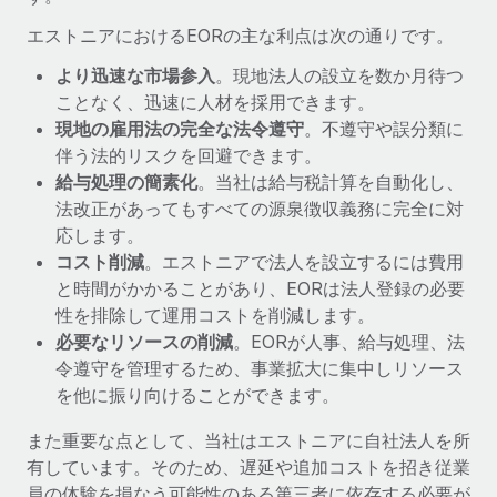
詳細を見る
エストニアにおけるEORの主な利点は次の通りです。
より迅速な市場参入
。現地法人の設立を数か月待つ
ことなく、迅速に人材を採用できます。
現地の雇用法の完全な法令遵守
。不遵守や誤分類に
伴う法的リスクを回避できます。
給与処理の簡素化
。当社は給与税計算を自動化し、
法改正があってもすべての源泉徴収義務に完全に対
応します。
コスト削減
。エストニアで法人を設立するには費用
と時間がかかることがあり、EORは法人登録の必要
性を排除して運用コストを削減します。
必要なリソースの削減
。EORが人事、給与処理、法
令遵守を管理するため、事業拡大に集中しリソース
を他に振り向けることができます。
また重要な点として、当社はエストニアに自社法人を所
有しています。そのため、遅延や追加コストを招き従業
員の体験を損なう可能性のある第三者に依存する必要が