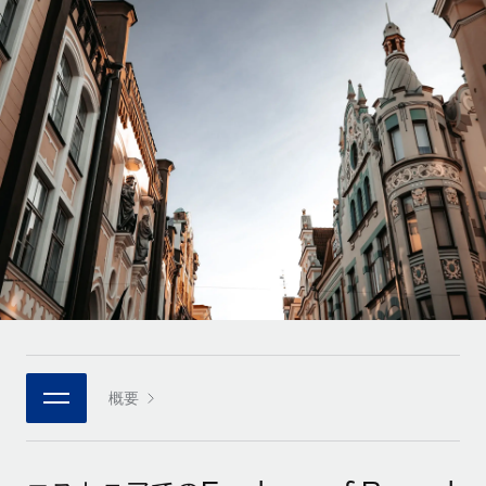
世界中の契約社員をオンボーディングし、管理
契約社員の報酬計算ツール
ログイン
Nederlands
グローバルな契約社員向けに、通貨オプションと支払スピー
PEO
成長の段階
ドを確認する
複雑な雇用関連業務を外部委託
Français
スタートアップ
成長中の企業向けのアジャイルなグローバルHR・給与処理ソ
REMOTEで学習
Deutsch
リューション
インフラ
リサーチおよびガイド
Remote統合
ミッドマーケット
Español
人事機能をワークフローにシームレスに統合する
活用事例
カスタマイズされた人事ソリューションでチームを拡大する
Italiano
プラットフォーム
HR用語集
企業
チームのための人事の基本機能を内蔵
大企業向けのグローバルHR
Português (Portugal)
チェックリストおよびテンプレート
接続
新しい
職務内容ライブラリ
日本語
当社のMCPを使用して、あらゆるAIツールをRemoteに接続
パートナーに登録
戦略的テクノロジーパートナー
ウェビナー
統合
概要
한국어
グローバルな人事機能を柔軟に自社プラットフォームへ統合
基本的なビジネスツールを活用して業務プロセスを効率化す
イベント
る
中文（简体）
パートナーとして登録
ニュースルーム