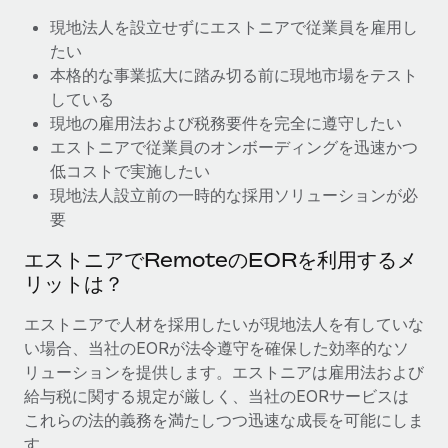
現地法人を設立せずにエストニアで従業員を雇用し
福利厚生
ブログ
たい
従業員の福利厚生を簡単に管理
本格的な事業拡大に踏み切る前に現地市場をテスト
Remoteの製品アップデート：GustoとXeroの統合お
している
よびContractor Management Plus（契約社員管理
現地の雇用法および税務要件を完全に遵守したい
プラス）
エストニアで従業員のオンボーディングを迅速かつ
Remoteの使命は、世界のどこにいても、あらゆる規模の企業が
低コストで実施したい
業務に最適な人材を採用し、管理し、給与を支給できるようにす
現地法人設立前の一時的な採用ソリューションが必
ることです。この数週間で、新しい統合、機能、改良点をリリー
要
スしました。...
エストニアでRemoteのEORを利用するメ
詳細を見る
リットは？
エストニアで人材を採用したいが現地法人を有していな
給与詐欺：種類、事例、ビジネスを守る方法
い場合、当社のEORが法令遵守を確保した効率的なソ
リューションを提供します。エストニアは雇用法および
給与, 賃金は詐欺の特に魅力的な標的です。多額の資金がシステ
給与税に関する規定が厳しく、当社のEORサービスは
ム間で頻繁に移動しているためです。このため、自社のビジネス
これらの法的義務を満たしつつ迅速な成長を可能にしま
を保護することは極めて重要です。...
す。