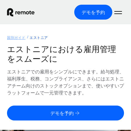
デモを予約
ホーム
国別ガイド
エストニア
製品
エストニアにおける雇用管理
をスムーズに
ソリューション
グローバル雇用
グローバル給与処理
エストニアでの雇用をシンプルにできます。給与処理、
リソース
各国の制度に対応
コンプライアンス対応の給与処理を手軽に
福利厚生、税務、コンプライアンス、さらにはエストニ
国別ガイド
アチーム向けのストックオプションまで、使いやすいプ
価格
ツールと計算ツール
Employer of Record（EOR）
/国別のグローバル雇用支援を検索する
ラットフォームで一元管理できます。
グローバル展開をコストをかけずに実現
誤分類リスク判定ツール
米国州エクスプローラー
国別に従業員の誤分類リスクを確認する
Contractor of Record
米国の各州において採用プロセスを簡素化する
日本語
デモを予約
世界中の契約社員と法令を遵守して契約
従業員コスト計算ツール
Remoteを他社と比較
各国の総従業員コストを計算する
契約社員管理
English
他社と比較した、当社の強みを確認する