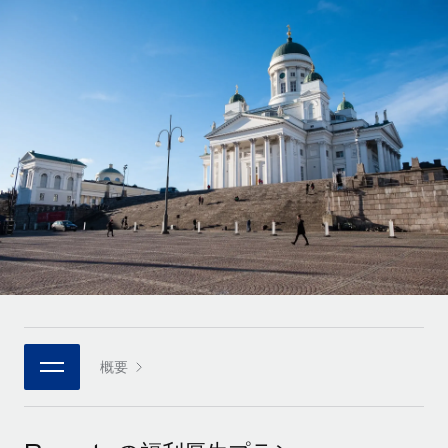
世界中の契約社員をオンボーディングし、管理
契約社員の報酬計算ツール
ログイン
Nederlands
グローバルな契約社員向けに、通貨オプションと支払スピー
PEO
成長の段階
ドを確認する
複雑な雇用関連業務を外部委託
Français
スタートアップ
成長中の企業向けのアジャイルなグローバルHR・給与処理ソ
REMOTEで学習
Deutsch
リューション
インフラ
リサーチおよびガイド
Remote統合
ミッドマーケット
Español
人事機能をワークフローにシームレスに統合する
活用事例
カスタマイズされた人事ソリューションでチームを拡大する
Italiano
プラットフォーム
HR用語集
企業
チームのための人事の基本機能を内蔵
大企業向けのグローバルHR
Português (Portugal)
チェックリストおよびテンプレート
接続
新しい
職務内容ライブラリ
日本語
当社のMCPを使用して、あらゆるAIツールをRemoteに接続
パートナーに登録
戦略的テクノロジーパートナー
ウェビナー
統合
概要
한국어
グローバルな人事機能を柔軟に自社プラットフォームへ統合
基本的なビジネスツールを活用して業務プロセスを効率化す
イベント
る
中文（简体）
パートナーとして登録
ニュースルーム