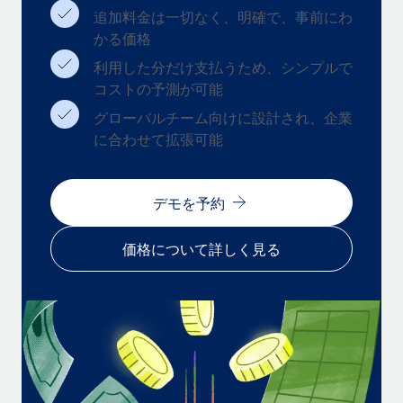
追加料金は一切なく、明確で、事前にわ
福利厚生
かる価格
ブログ
従業員の福利厚生を簡単に管理
利用した分だけ支払うため、シンプルで
Remoteの製品アップデート：GustoとXeroの統合お
コストの予測が可能
よびContractor Management Plus（契約社員管理
プラス）
グローバルチーム向けに設計され、企業
に合わせて拡張可能
Remoteの使命は、世界のどこにいても、あらゆる規模の企業が
業務に最適な人材を採用し、管理し、給与を支給できるようにす
ることです。この数週間で、新しい統合、機能、改良点をリリー
デモを予約
スしました。...
詳細を見る
価格について詳しく見る
給与詐欺：種類、事例、ビジネスを守る方法
給与, 賃金は詐欺の特に魅力的な標的です。多額の資金がシステ
ム間で頻繁に移動しているためです。このため、自社のビジネス
を保護することは極めて重要です。...