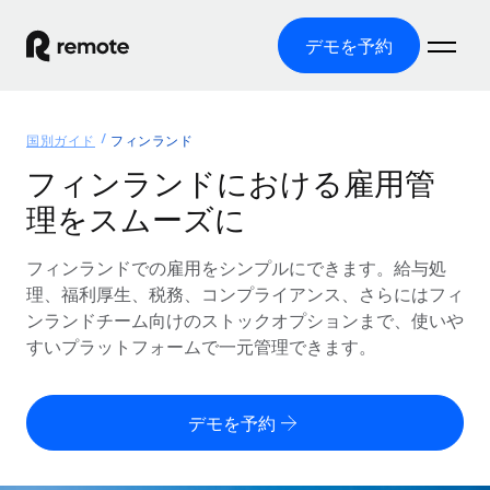
デモを予約
ホーム
国別ガイド
フィンランド
製品
フィンランドにおける雇用管
理をスムーズに
ソリューション
グローバル雇用
グローバル給与処理
フィンランドでの雇用をシンプルにできます。給与処
リソース
各国の制度に対応
コンプライアンス対応の給与処理を手軽に
理、福利厚生、税務、コンプライアンス、さらにはフィ
国別ガイド
ンランドチーム向けのストックオプションまで、使いや
価格
ツールと計算ツール
Employer of Record（EOR）
/国別のグローバル雇用支援を検索する
すいプラットフォームで一元管理できます。
グローバル展開をコストをかけずに実現
誤分類リスク判定ツール
米国州エクスプローラー
国別に従業員の誤分類リスクを確認する
Contractor of Record
米国の各州において採用プロセスを簡素化する
日本語
デモを予約
世界中の契約社員と法令を遵守して契約
従業員コスト計算ツール
Remoteを他社と比較
各国の総従業員コストを計算する
契約社員管理
English
他社と比較した、当社の強みを確認する