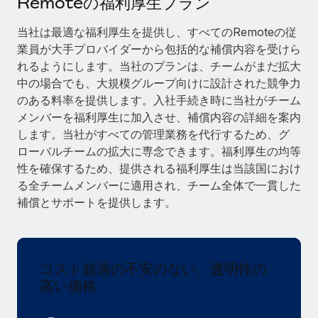
Remoteの福利厚生プラン
当社とのパートナーシップの可能性を検討する
サービス
給与・人材情報
当社は最適な福利厚生を提供し、すべてのRemoteの従
Remote Build
近日リリース予定
業員が大手プロバイダーから包括的な補償内容を受けら
専門家に相談
統合とAI自動化に関するコンサルティング
情報センター
れるようにします。当社のプランは、チームがまだ拡大
グローバル人事・コンプライアンスの専門サポート
中の場合でも、大規模グループ向けに設計された競争力
サポートを依頼する
バックグラウンドチェック
活用事例
のある料率を提供します。入社手続き時に当社がチーム
候補者の選考プロセスをシンプルに
メンバーを福利厚生に加入させ、補償内容の詳細を案内
すべてのリソースを表示する
します。当社がすべての管理業務を代行するため、グ
Compliance Watchtower
ローバルチームの拡大に専念できます。福利厚生の均等
コンプライアンスリスクを先回りして対応
ブログ
性を確保するため、提供される福利厚生は当該国におけ
る全チームメンバーに適用され、チーム全体で一貫した
グローバル給与処理
デバイス管理
補償とサポートを提供します。
ITデバイスを世界規模で提供・管理
EORおよびPEO
法人設立
契約社員管理
法令順守した法人をスピーディに設立
コスト超過の不安のない、透明性の
税務
高い価格
移住・転勤
ブログを読む
従業員の異動をスムーズに