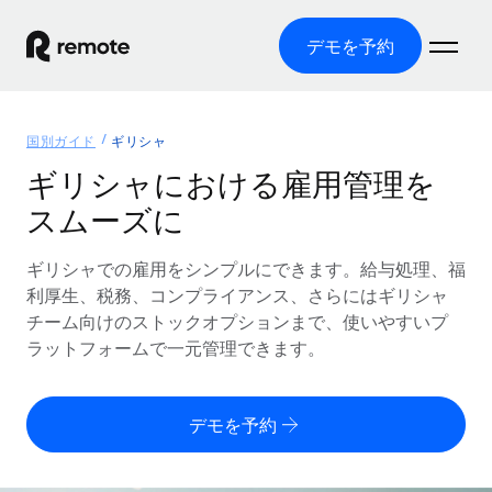
デモを予約
ホーム
国別ガイド
ギリシャ
製品
ギリシャにおける雇用管理を
スムーズに
ソリューション
グローバル雇用
グローバル給与処理
ギリシャでの雇用をシンプルにできます。給与処理、福
リソース
各国の制度に対応
コンプライアンス対応の給与処理を手軽に
利厚生、税務、コンプライアンス、さらにはギリシャ
国別ガイド
チーム向けのストックオプションまで、使いやすいプ
価格
ツールと計算ツール
Employer of Record（EOR）
/国別のグローバル雇用支援を検索する
ラットフォームで一元管理できます。
グローバル展開をコストをかけずに実現
誤分類リスク判定ツール
米国州エクスプローラー
国別に従業員の誤分類リスクを確認する
Contractor of Record
米国の各州において採用プロセスを簡素化する
日本語
デモを予約
世界中の契約社員と法令を遵守して契約
従業員コスト計算ツール
Remoteを他社と比較
各国の総従業員コストを計算する
契約社員管理
English
他社と比較した、当社の強みを確認する