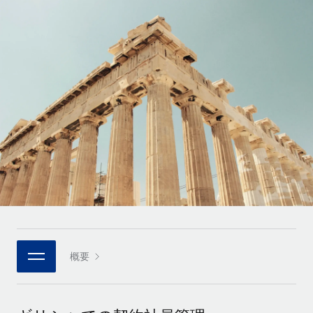
世界中の契約社員をオンボーディングし、管理
契約社員の報酬計算ツール
ログイン
Nederlands
グローバルな契約社員向けに、通貨オプションと支払スピー
PEO
成長の段階
ドを確認する
複雑な雇用関連業務を外部委託
Français
スタートアップ
成長中の企業向けのアジャイルなグローバルHR・給与処理ソ
REMOTEで学習
Deutsch
リューション
インフラ
リサーチおよびガイド
Remote統合
ミッドマーケット
Español
人事機能をワークフローにシームレスに統合する
活用事例
カスタマイズされた人事ソリューションでチームを拡大する
Italiano
プラットフォーム
HR用語集
企業
チームのための人事の基本機能を内蔵
大企業向けのグローバルHR
Português (Portugal)
チェックリストおよびテンプレート
接続
新しい
職務内容ライブラリ
日本語
当社のMCPを使用して、あらゆるAIツールをRemoteに接続
パートナーに登録
戦略的テクノロジーパートナー
ウェビナー
統合
概要
한국어
グローバルな人事機能を柔軟に自社プラットフォームへ統合
基本的なビジネスツールを活用して業務プロセスを効率化す
イベント
る
中文（简体）
パートナーとして登録
ニュースルーム