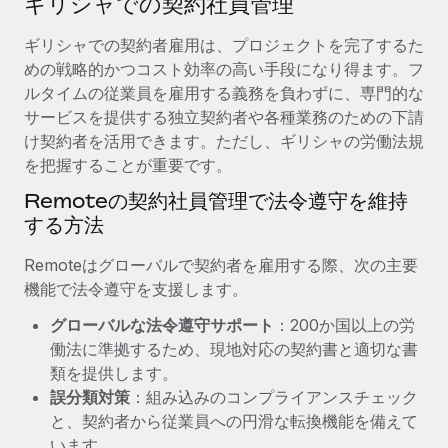
ギリシャでの契約社員管理
当社とのパートナーシップの可能性を検討する
サービス
給与・人材情報
ギリシャでの契約者雇用は、プロジェクトを完了するた
Remote Build
近日リリース予定
めの戦略的かつコスト効率の高い手段になり得ます。フ
専門家に相談
統合とAI自動化に関するコンサルティング
情報センター
ルタイムの従業員を雇用する義務を負わずに、専門的な
グローバル人事・コンプライアンスの専門サポート
サービスを提供する独立契約者や各種業務のための下請
サポートを依頼する
バックグラウンドチェック
活用事例
け契約者を活用できます。ただし、ギリシャの労働法規
候補者の選考プロセスをシンプルに
を把握することが重要です。
すべてのリソースを表示する
Reverse Tech、契約社員管理と給与処理でRemote
Remoteの契約社員管理で法令遵守を維持
と戦略的提携
Compliance Watchtower
する方法
コンプライアンスリスクを先回りして対応
ブログ
Reverse Techの概要 健康とウェルネスのスタートアップである
Reverse...
グローバル給与処理
Remoteはグローバルで契約者を雇用する際、次の主要
デバイス管理
機能で法令遵守を支援します。
ITデバイスを世界規模で提供・管理
詳細を見る
EORおよびPEO
グローバルな法令遵守サポート
：200か国以上の労
法人設立
契約社員管理
働法に準拠するため、現地対応の契約書と適切な書
法令順守した法人をスピーディに設立
AIのパイオニアであるWeaviateは、Remoteを使
類を提供します。
税務
い、どのようにしてワークフォースを120%に増やした
誤分類対策
：組み込みのコンプライアンスチェック
移住・転勤
のか
と、契約者から従業員への円滑な転換機能を備えて
ブログを読む
従業員の異動をスムーズに
Weaviateの概要...
います。