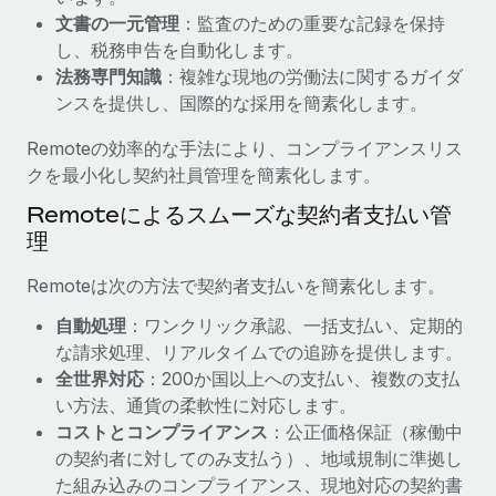
文書の一元管理
：監査のための重要な記録を保持
福利厚生
詳細を見る
し、税務申告を自動化します。
ブログ
従業員の福利厚生を簡単に管理
法務専門知識
：複雑な現地の労働法に関するガイダ
Remoteの製品アップデート：GustoとXeroの統合お
ンスを提供し、国際的な採用を簡素化します。
よびContractor Management Plus（契約社員管理
プラス）
Remoteの効率的な手法により、コンプライアンスリス
クを最小化し契約社員管理を簡素化します。
Remoteの使命は、世界のどこにいても、あらゆる規模の企業が
業務に最適な人材を採用し、管理し、給与を支給できるようにす
Remoteによるスムーズな契約者支払い管
ることです。この数週間で、新しい統合、機能、改良点をリリー
理
スしました。...
Remoteは次の方法で契約者支払いを簡素化します。
詳細を見る
自動処理
：ワンクリック承認、一括支払い、定期的
な請求処理、リアルタイムでの追跡を提供します。
全世界対応
：200か国以上への支払い、複数の支払
給与詐欺：種類、事例、ビジネスを守る方法
い方法、通貨の柔軟性に対応します。
給与, 賃金は詐欺の特に魅力的な標的です。多額の資金がシステ
コストとコンプライアンス
：公正価格保証（稼働中
ム間で頻繁に移動しているためです。このため、自社のビジネス
の契約者に対してのみ支払う）、地域規制に準拠し
を保護することは極めて重要です。...
た組み込みのコンプライアンス、現地対応の契約書