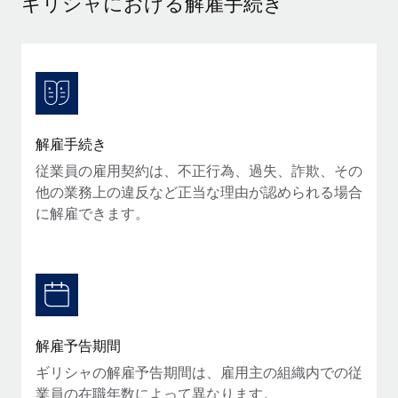
ギリシャにおける解雇手続き
当社とのパートナーシップの可能性を検討する
サービス
給与・人材情報
Remote Build
近日リリース予定
専門家に相談
統合とAI自動化に関するコンサルティング
情報センター
グローバル人事・コンプライアンスの専門サポート
サポートを依頼する
バックグラウンドチェック
活用事例
解雇手続き
候補者の選考プロセスをシンプルに
すべてのリソースを表示する
従業員の雇用契約は、不正行為、過失、詐欺、その
Compliance Watchtower
他の業務上の違反など正当な理由が認められる場合
コンプライアンスリスクを先回りして対応
ブログ
に解雇できます。
グローバル給与処理
デバイス管理
ITデバイスを世界規模で提供・管理
EORおよびPEO
法人設立
契約社員管理
法令順守した法人をスピーディに設立
税務
解雇予告期間
移住・転勤
ギリシャの解雇予告期間は、雇用主の組織内での従
ブログを読む
従業員の異動をスムーズに
業員の在職年数によって異なります。