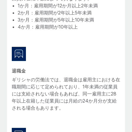
1か月：雇用期間が12か月以上2年未満
福利厚生
2か月：雇用期間が2年以上5年未満
ブログ
従業員の福利厚生を簡単に管理
3か月：雇用期間が5年以上10年未満
4か月：雇用期間が10年以上
Remoteの製品アップデート：GustoとXeroの統合お
よびContractor Management Plus（契約社員管理
プラス）
Remoteの使命は、世界のどこにいても、あらゆる規模の企業が
業務に最適な人材を採用し、管理し、給与を支給できるようにす
ることです。この数週間で、新しい統合、機能、改良点をリリー
スしました。...
退職金
ギリシャの労働法では、退職金は雇用主における在
詳細を見る
職期間に応じて定められており、1年未満の従業員
には支給されない場合もあれば、同一雇用主に28
年以上在籍した従業員には月給の24か月分が支給
給与詐欺：種類、事例、ビジネスを守る方法
される場合もあります。
給与, 賃金は詐欺の特に魅力的な標的です。多額の資金がシステ
ム間で頻繁に移動しているためです。このため、自社のビジネス
を保護することは極めて重要です。...