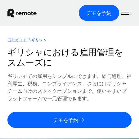
デモを予約
ホーム
国別ガイド
ギリシャ
製品
ギリシャにおける雇用管理を
スムーズに
ソリューション
グローバル雇用
グローバル給与処理
ギリシャでの雇用をシンプルにできます。給与処理、福
リソース
各国の制度に対応
コンプライアンス対応の給与処理を手軽に
利厚生、税務、コンプライアンス、さらにはギリシャ
国別ガイド
チーム向けのストックオプションまで、使いやすいプ
価格
ツールと計算ツール
Employer of Record（EOR）
/国別のグローバル雇用支援を検索する
ラットフォームで一元管理できます。
グローバル展開をコストをかけずに実現
誤分類リスク判定ツール
米国州エクスプローラー
国別に従業員の誤分類リスクを確認する
Contractor of Record
米国の各州において採用プロセスを簡素化する
日本語
デモを予約
世界中の契約社員と法令を遵守して契約
従業員コスト計算ツール
Remoteを他社と比較
各国の総従業員コストを計算する
契約社員管理
English
他社と比較した、当社の強みを確認する