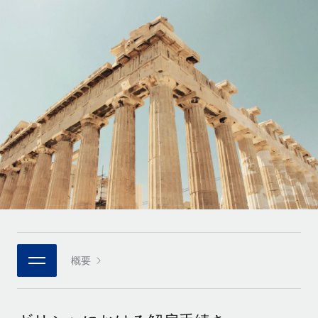
世界中の契約社員をオンボーディングし、管理
契約社員の報酬計算ツール
ログイン
Nederlands
グローバルな契約社員向けに、通貨オプションと支払スピー
PEO
成長の段階
ドを確認する
複雑な雇用関連業務を外部委託
Français
スタートアップ
成長中の企業向けのアジャイルなグローバルHR・給与処理ソ
REMOTEで学習
Deutsch
リューション
インフラ
リサーチおよびガイド
Remote統合
ミッドマーケット
Español
人事機能をワークフローにシームレスに統合する
活用事例
カスタマイズされた人事ソリューションでチームを拡大する
Italiano
プラットフォーム
HR用語集
企業
チームのための人事の基本機能を内蔵
大企業向けのグローバルHR
Português (Portugal)
チェックリストおよびテンプレート
接続
新しい
職務内容ライブラリ
日本語
当社のMCPを使用して、あらゆるAIツールをRemoteに接続
パートナーに登録
戦略的テクノロジーパートナー
ウェビナー
統合
概要
한국어
グローバルな人事機能を柔軟に自社プラットフォームへ統合
基本的なビジネスツールを活用して業務プロセスを効率化す
イベント
る
中文（简体）
パートナーとして登録
ニュースルーム