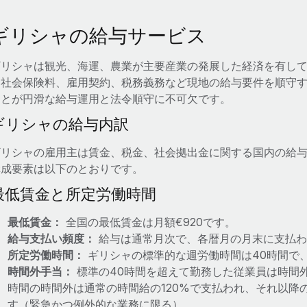
ギリシャの給与サービス
ギリシャは観光、海運、農業が主要産業の発展した経済を有し
は社会保険料、雇用契約、税務義務など現地の給与要件を順守
ことが円滑な給与運用と法令順守に不可欠です。
ギリシャの給与内訳
ギリシャの雇用主は賃金、税金、社会拠出金に関する国内の給
構成要素は以下のとおりです。
最低賃金と所定労働時間
最低賃金：
全国の最低賃金は月額€920です。
給与支払い頻度：
給与は通常月次で、各暦月の月末に支払わ
所定労働時間：
ギリシャの標準的な週労働時間は40時間で
時間外手当：
標準の40時間を超えて勤務した従業員は時間
時間の時間外は通常の時間給の120%で支払われ、それ以降
す（緊急かつ例外的な業務に限る）。