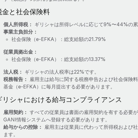
税金と社会保険料
個人所得税：
ギリシャは所得レベルに応じて9%〜44%の
事業主負担分：
社会保険（e-EFKA）：総支給額の21.79%
従業員拠出金：
社会保険（e-EFKA）：総支給額の13.37%
法人税：
ギリシャの法人税率は22%です。
税務報告：
雇用主は給与に関する税務申告および社会保険料
基金（e-EFKA）に毎月提出する必要があります。
ギリシャにおける給与コンプライアンス
雇用契約：
すべての従業員は書面の雇用契約を有する必要が
GANI情報システムへ登録する必要があります。
給与からの控除：
雇用主は従業員に代わって所得税および社
ます。