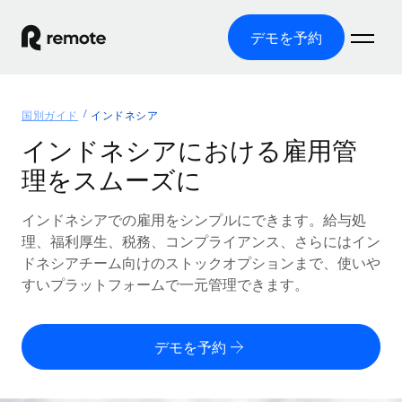
デモを予約
ホーム
国別ガイド
インドネシア
製品
インドネシアにおける雇用管
理をスムーズに
ソリューション
グローバル雇用
グローバル給与処理
インドネシアでの雇用をシンプルにできます。給与処
リソース
各国の制度に対応
コンプライアンス対応の給与処理を手軽に
理、福利厚生、税務、コンプライアンス、さらにはイン
国別ガイド
ドネシアチーム向けのストックオプションまで、使いや
価格
ツールと計算ツール
Employer of Record（EOR）
/国別のグローバル雇用支援を検索する
すいプラットフォームで一元管理できます。
グローバル展開をコストをかけずに実現
誤分類リスク判定ツール
米国州エクスプローラー
国別に従業員の誤分類リスクを確認する
Contractor of Record
米国の各州において採用プロセスを簡素化する
日本語
デモを予約
世界中の契約社員と法令を遵守して契約
従業員コスト計算ツール
Remoteを他社と比較
各国の総従業員コストを計算する
契約社員管理
English
他社と比較した、当社の強みを確認する