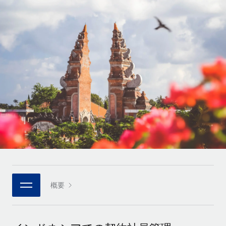
世界中の契約社員をオンボーディングし、管理
契約社員の報酬計算ツール
ログイン
Nederlands
グローバルな契約社員向けに、通貨オプションと支払スピー
PEO
成長の段階
ドを確認する
複雑な雇用関連業務を外部委託
Français
スタートアップ
成長中の企業向けのアジャイルなグローバルHR・給与処理ソ
REMOTEで学習
Deutsch
リューション
インフラ
リサーチおよびガイド
Remote統合
ミッドマーケット
Español
人事機能をワークフローにシームレスに統合する
活用事例
カスタマイズされた人事ソリューションでチームを拡大する
Italiano
プラットフォーム
HR用語集
企業
チームのための人事の基本機能を内蔵
大企業向けのグローバルHR
Português (Portugal)
チェックリストおよびテンプレート
接続
新しい
職務内容ライブラリ
日本語
当社のMCPを使用して、あらゆるAIツールをRemoteに接続
パートナーに登録
戦略的テクノロジーパートナー
ウェビナー
統合
概要
한국어
グローバルな人事機能を柔軟に自社プラットフォームへ統合
基本的なビジネスツールを活用して業務プロセスを効率化す
イベント
る
中文（简体）
パートナーとして登録
ニュースルーム