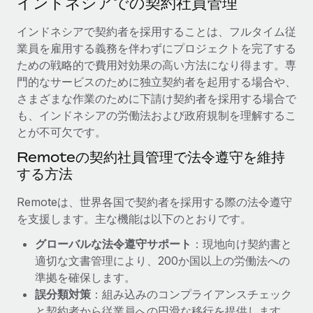
インドネシアでの契約社員管理
当社とのパートナーシップの可能性を検討する
サービス
給与・人材情報
インドネシアで契約者を採用することは、フルタイム従
Remote Build
近日リリース予定
業員を雇用する義務を伴わずにプロジェクトを完了する
専門家に相談
統合とAI自動化に関するコンサルティング
情報センター
ための戦略的で費用対効果の高い方法になり得ます。専
グローバル人事・コンプライアンスの専門サポート
門的なサービスのために独立契約者を起用する場合や、
サポートを依頼する
バックグラウンドチェック
活用事例
さまざまな作業のために下請け契約者を採用する場合で
候補者の選考プロセスをシンプルに
も、インドネシアの労働法および政府規制を理解するこ
すべてのリソースを表示する
Reverse Tech、契約社員管理と給与処理でRemote
とが不可欠です。
と戦略的提携
Compliance Watchtower
Remoteの契約社員管理で法令遵守を維持
コンプライアンスリスクを先回りして対応
ブログ
Reverse Techの概要 健康とウェルネスのスタートアップである
する方法
Reverse...
グローバル給与処理
デバイス管理
Remoteは、世界各国で契約者を採用する際の法令遵守
ITデバイスを世界規模で提供・管理
詳細を見る
EORおよびPEO
を支援します。主な機能は以下のとおりです。
法人設立
契約社員管理
グローバルな法令遵守サポート
：現地向け契約書と
法令順守した法人をスピーディに設立
AIのパイオニアであるWeaviateは、Remoteを使
適切な文書管理により、200か国以上の労働法への
税務
い、どのようにしてワークフォースを120%に増やした
準拠を確保します。
移住・転勤
のか
誤分類対策
：組み込みのコンプライアンスチェック
ブログを読む
従業員の異動をスムーズに
Weaviateの概要...
と契約者から従業員への円滑な移行を提供します。