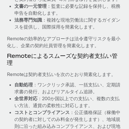
文書の一元管理
：監査に必要な記録を保持し、税務
福利厚生
詳細を見る
申告を自動化します。
ブログ
従業員の福利厚生を簡単に管理
法務専門知識
：複雑な現地労働法に関するガイダン
Remoteの製品アップデート：GustoとXeroの統合お
スを提供し、国際採用を簡素化します。
よびContractor Management Plus（契約社員管理
プラス）
Remoteの効率的なアプローチは法令遵守リスクを最小
化し、企業の契約社員管理を簡素化します。
Remoteの使命は、世界のどこにいても、あらゆる規模の企業が
業務に最適な人材を採用し、管理し、給与を支給できるようにす
Remoteによるスムーズな契約者支払い管
ることです。この数週間で、新しい統合、機能、改良点をリリー
理
スしました。...
Remoteは契約者支払いを次のとおり簡素化します。
詳細を見る
自動処理
：ワンクリック承認、一括支払い、定期請
求書の発行、およびリアルタイム追跡。
全世界対応
：200か国以上での支払い、複数の支払
給与詐欺：種類、事例、ビジネスを守る方法
い方法、通貨の柔軟性に対応します。
給与, 賃金は詐欺の特に魅力的な標的です。多額の資金がシステ
コストとコンプライアンス
：公正価格保証（稼働中
ム間で頻繁に移動しているためです。このため、自社のビジネス
の契約者に対してのみ料金が発生します）、地域規
を保護することは極めて重要です。...
則に沿った組み込みコンプライアンス、および現地