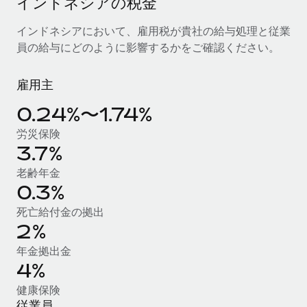
インドネシアの税金
当社とのパートナーシップの可能性を検討する
サービス
給与・人材情報
インドネシアにおいて、雇用税が貴社の給与処理と従業
Remote Build
近日リリース予定
員の給与にどのように影響するかをご確認ください。
専門家に相談
統合とAI自動化に関するコンサルティング
情報センター
グローバル人事・コンプライアンスの専門サポート
雇用主
サポートを依頼する
バックグラウンドチェック
活用事例
0.24%〜1.74%
候補者の選考プロセスをシンプルに
すべてのリソースを表示する
労災保険
Compliance Watchtower
3.7%
コンプライアンスリスクを先回りして対応
ブログ
老齢年金
グローバル給与処理
デバイス管理
0.3%
ITデバイスを世界規模で提供・管理
EORおよびPEO
死亡給付金の拠出
2%
法人設立
契約社員管理
年金拠出金
法令順守した法人をスピーディに設立
税務
4%
移住・転勤
健康保険
ブログを読む
従業員の異動をスムーズに
従業員