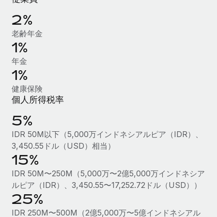
福利厚生
2%
ブログ
従業員の福利厚生を簡単に管理
老齢年金
1%
Remoteの製品アップデート：GustoとXeroの統合お
よびContractor Management Plus（契約社員管理
年金
プラス）
1%
Remoteの使命は、世界のどこにいても、あらゆる規模の企業が
健康保険
業務に最適な人材を採用し、管理し、給与を支給できるようにす
個人所得税率
ることです。この数週間で、新しい統合、機能、改良点をリリー
スしました。...
5%
詳細を見る
IDR 50M以下（5,000万インドネシアルピア（IDR）、
3,450.55ドル（USD）相当）
15%
給与詐欺：種類、事例、ビジネスを守る方法
IDR 50M〜250M（5,000万〜2億5,000万インドネシア
給与, 賃金は詐欺の特に魅力的な標的です。多額の資金がシステ
ルピア（IDR）、3,450.55〜17,252.72ドル（USD））
ム間で頻繁に移動しているためです。このため、自社のビジネス
25%
を保護することは極めて重要です。...
IDR 250M〜500M（2億5,000万〜5億インドネシアル