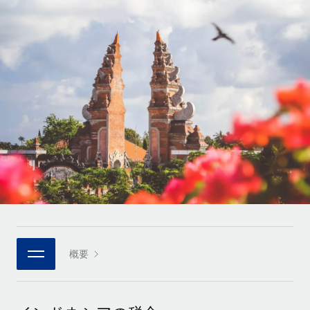
世界中の契約社員をオンボーディングし、管理
契約社員の報酬計算ツール
ログイン
Nederlands
グローバルな契約社員向けに、通貨オプションと支払スピー
PEO
成長の段階
ドを確認する
複雑な雇用関連業務を外部委託
Français
スタートアップ
成長中の企業向けのアジャイルなグローバルHR・給与処理ソ
REMOTEで学習
Deutsch
リューション
インフラ
リサーチおよびガイド
Remote統合
ミッドマーケット
Español
人事機能をワークフローにシームレスに統合する
活用事例
カスタマイズされた人事ソリューションでチームを拡大する
Italiano
プラットフォーム
HR用語集
企業
チームのための人事の基本機能を内蔵
大企業向けのグローバルHR
Português (Portugal)
チェックリストおよびテンプレート
接続
新しい
職務内容ライブラリ
日本語
当社のMCPを使用して、あらゆるAIツールをRemoteに接続
パートナーに登録
戦略的テクノロジーパートナー
ウェビナー
統合
概要
한국어
グローバルな人事機能を柔軟に自社プラットフォームへ統合
基本的なビジネスツールを活用して業務プロセスを効率化す
イベント
る
中文（简体）
パートナーとして登録
ニュースルーム