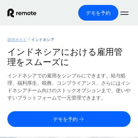
デモを予約
ホーム
国別ガイド
インドネシア
製品
インドネシアにおける雇用管
理をスムーズに
ソリューション
グローバル雇用
グローバル給与処理
インドネシアでの雇用をシンプルにできます。給与処
リソース
各国の制度に対応
コンプライアンス対応の給与処理を手軽に
理、福利厚生、税務、コンプライアンス、さらにはイン
国別ガイド
ドネシアチーム向けのストックオプションまで、使いや
価格
ツールと計算ツール
Employer of Record（EOR）
/国別のグローバル雇用支援を検索する
すいプラットフォームで一元管理できます。
グローバル展開をコストをかけずに実現
誤分類リスク判定ツール
米国州エクスプローラー
国別に従業員の誤分類リスクを確認する
Contractor of Record
米国の各州において採用プロセスを簡素化する
日本語
デモを予約
世界中の契約社員と法令を遵守して契約
従業員コスト計算ツール
Remoteを他社と比較
各国の総従業員コストを計算する
契約社員管理
English
他社と比較した、当社の強みを確認する