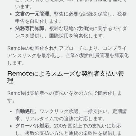
います。
福利厚生
詳細を見る
文書の一元管理
。監査に必要な記録を保管し、税務
ブログ
従業員の福利厚生を簡単に管理
申告を自動化します。
Remoteの製品アップデート：GustoとXeroの統合お
法務専門知識
。複雑な現地の労働法に関するガイダ
よびContractor Management Plus（契約社員管理
ンスを提供し、国際採用を簡素化します。
プラス）
Remoteの効率化されたアプローチにより、コンプライ
Remoteの使命は、世界のどこにいても、あらゆる規模の企業が
アンスリスクを最小化し、企業の契約社員管理を簡素化
業務に最適な人材を採用し、管理し、給与を支給できるようにす
します。
ることです。この数週間で、新しい統合、機能、改良点をリリー
スしました。...
Remoteによるスムーズな契約者支払い管
理
詳細を見る
Remoteは契約者への支払いを次の方法で簡素化しま
す。
給与詐欺：種類、事例、ビジネスを守る方法
自動処理
。ワンクリック承認、一括支払い、定期請
給与, 賃金は詐欺の特に魅力的な標的です。多額の資金がシステ
求、リアルタイムでの追跡に対応します。
ム間で頻繁に移動しているためです。このため、自社のビジネス
グローバル対応
。200か国以上での支払いに対応
を保護することは極めて重要です。...
し、複数の支払い方法と通貨の柔軟性を提供しま