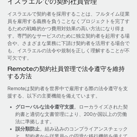
イスラエルでの契約社員管理
当社とのパートナーシップの可能性を検討する
サービス
給与・人材情報
イスラエルで契約者を採用することは、フルタイム従業
Remote Build
近日リリース予定
員を雇用する義務を負うことなくプロジェクトを完了す
専門家に相談
統合とAI自動化に関するコンサルティング
情報センター
るための戦略的かつ費用対効果の高い方法になり得ま
グローバル人事・コンプライアンスの専門サポート
す。専門的なサービスのために独立契約者を起用する場
サポートを依頼する
バックグラウンドチェック
活用事例
合や、さまざまな業務に下請け契約者を活用する場合で
候補者の選考プロセスをシンプルに
も、イスラエルの法令や規制を正しく理解することが不
すべてのリソースを表示する
Reverse Tech、契約社員管理と給与処理でRemote
可欠です。
と戦略的提携
Compliance Watchtower
Remoteの契約社員管理で法令遵守を維持
コンプライアンスリスクを先回りして対応
ブログ
Reverse Techの概要 健康とウェルネスのスタートアップである
する方法
Reverse...
グローバル給与処理
デバイス管理
Remoteは契約者を世界中で雇用する際の法令遵守を支
ITデバイスを世界規模で提供・管理
詳細を見る
EORおよびPEO
援する、以下の主要機能を備えています。
法人設立
契約社員管理
グローバルな法令遵守支援
。ローカライズされた契
法令順守した法人をスピーディに設立
AIのパイオニアであるWeaviateは、Remoteを使
約書と適切な文書管理により、200か国以上の労働
税務
い、どのようにしてワークフォースを120%に増やした
法に準拠します。
移住・転勤
のか
誤分類防止
。組み込みのコンプライアンスチェック
ブログを読む
従業員の異動をスムーズに
Weaviateの概要...
と、契約者から従業員への円滑な移行機能を備えて