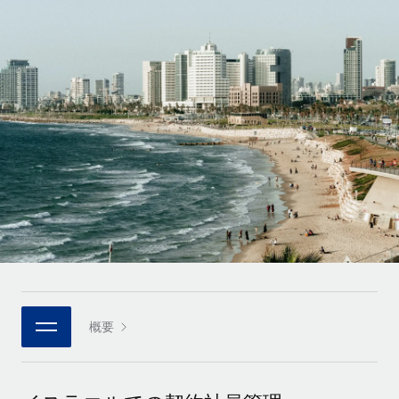
世界中の契約社員をオンボーディングし、管理
契約社員の報酬計算ツール
ログイン
Nederlands
グローバルな契約社員向けに、通貨オプションと支払スピー
PEO
成長の段階
ドを確認する
複雑な雇用関連業務を外部委託
Français
スタートアップ
成長中の企業向けのアジャイルなグローバルHR・給与処理ソ
REMOTEで学習
Deutsch
リューション
インフラ
リサーチおよびガイド
Remote統合
ミッドマーケット
Español
人事機能をワークフローにシームレスに統合する
活用事例
カスタマイズされた人事ソリューションでチームを拡大する
Italiano
プラットフォーム
HR用語集
企業
チームのための人事の基本機能を内蔵
大企業向けのグローバルHR
Português (Portugal)
チェックリストおよびテンプレート
接続
新しい
職務内容ライブラリ
日本語
当社のMCPを使用して、あらゆるAIツールをRemoteに接続
パートナーに登録
戦略的テクノロジーパートナー
ウェビナー
統合
概要
한국어
グローバルな人事機能を柔軟に自社プラットフォームへ統合
基本的なビジネスツールを活用して業務プロセスを効率化す
イベント
る
中文（简体）
パートナーとして登録
ニュースルーム