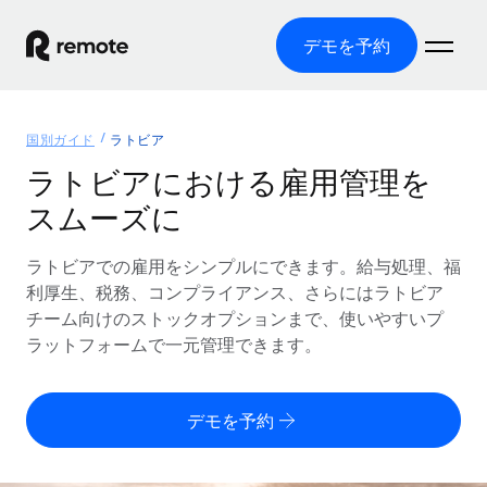
デモを予約
ホーム
国別ガイド
ラトビア
製品
ラトビアにおける雇用管理を
スムーズに
ソリューション
グローバル雇用
グローバル給与処理
ラトビアでの雇用をシンプルにできます。給与処理、福
リソース
各国の制度に対応
コンプライアンス対応の給与処理を手軽に
利厚生、税務、コンプライアンス、さらにはラトビア
国別ガイド
チーム向けのストックオプションまで、使いやすいプ
価格
ツールと計算ツール
Employer of Record（EOR）
/国別のグローバル雇用支援を検索する
ラットフォームで一元管理できます。
グローバル展開をコストをかけずに実現
誤分類リスク判定ツール
米国州エクスプローラー
国別に従業員の誤分類リスクを確認する
Contractor of Record
米国の各州において採用プロセスを簡素化する
日本語
デモを予約
世界中の契約社員と法令を遵守して契約
従業員コスト計算ツール
Remoteを他社と比較
各国の総従業員コストを計算する
契約社員管理
English
他社と比較した、当社の強みを確認する