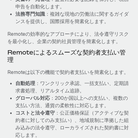
申告を自動化します。
福利厚生
詳細を見る
法務専門知識
：複雑な現地の労働法に関するガイダ
ブログ
従業員の福利厚生を簡単に管理
ンスを提供し、国際採用を簡素化します。
Remoteの製品アップデート：GustoとXeroの統合お
Remoteの効率的なアプローチにより、法令遵守リスク
よびContractor Management Plus（契約社員管理
プラス）
を最小化し、企業の契約社員管理を簡素化します。
Remoteの使命は、世界のどこにいても、あらゆる規模の企業が
Remoteによるスムーズな契約者支払い管
業務に最適な人材を採用し、管理し、給与を支給できるようにす
理
ることです。この数週間で、新しい統合、機能、改良点をリリー
Remoteは以下の機能で契約者支払いを簡素化します。
スしました。...
自動処理
：ワンクリック承認、一括支払い、定期請
詳細を見る
求書処理、リアルタイム追跡。
グローバル対応
：200か国以上への支払い、複数の
支払い方法、通貨の柔軟性に対応します。
給与詐欺：種類、事例、ビジネスを守る方法
コストと法令遵守
：公正価格保証（アクティブな契
給与, 賃金は詐欺の特に魅力的な標的です。多額の資金がシステ
約者に対してのみ支払い）、地域規制に準拠した組
ム間で頻繁に移動しているためです。このため、自社のビジネス
み込みの法令遵守、ローカライズされた契約書に対
を保護することは極めて重要です。...
応します。