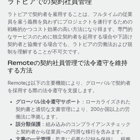
ラトビアでの契約社員管理
当社とのパートナーシップの可能性を検討する
サービス
給与・人材情報
ラトビアで契約者を雇用することは、フルタイムの従業
Remote Build
近日リリース予定
員を雇う義務を負わずにプロジェクトを遂行するための
専門家に相談
統合とAI自動化に関するコンサルティング
情報センター
戦略的かつコスト効果の高い方法になり得ます。専門的
グローバル人事・コンプライアンスの専門サポート
なサービスのために独立契約者を起用する場合や下請け
サポートを依頼する
バックグラウンドチェック
活用事例
契約者と協働する場合でも、ラトビアの労働法および規
候補者の選考プロセスをシンプルに
制を理解することが不可欠です。
すべてのリソースを表示する
Reverse Tech、契約社員管理と給与処理でRemote
Remoteの契約社員管理で法令遵守を維持
と戦略的提携
Compliance Watchtower
する方法
コンプライアンスリスクを先回りして対応
ブログ
Reverse Techの概要 健康とウェルネスのスタートアップである
Reverse...
グローバル給与処理
Remoteは以下の主要機能により、グローバルで契約者
デバイス管理
を採用する際の法令遵守を支援します。
ITデバイスを世界規模で提供・管理
詳細を見る
EORおよびPEO
グローバル法令遵守サポート
：ローカライズされた
法人設立
契約社員管理
契約書と適切な文書管理により、200か国以上の労
法令順守した法人をスピーディに設立
AIのパイオニアであるWeaviateは、Remoteを使
働法に準拠します。
税務
い、どのようにしてワークフォースを120%に増やした
誤分類保護
：組み込みのコンプライアンスチェック
移住・転勤
のか
と契約者から従業員への円滑な移行を含みます。
ブログを読む
従業員の異動をスムーズに
Weaviateの概要...
文書の一元管理
：監査に必要な記録を保持し、税務