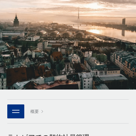
世界中の契約社員をオンボーディングし、管理
契約社員の報酬計算ツール
ログイン
Nederlands
グローバルな契約社員向けに、通貨オプションと支払スピー
PEO
成長の段階
ドを確認する
複雑な雇用関連業務を外部委託
Français
スタートアップ
成長中の企業向けのアジャイルなグローバルHR・給与処理ソ
REMOTEで学習
Deutsch
リューション
インフラ
リサーチおよびガイド
Remote統合
ミッドマーケット
Español
人事機能をワークフローにシームレスに統合する
活用事例
カスタマイズされた人事ソリューションでチームを拡大する
Italiano
プラットフォーム
HR用語集
企業
チームのための人事の基本機能を内蔵
大企業向けのグローバルHR
Português (Portugal)
チェックリストおよびテンプレート
接続
新しい
職務内容ライブラリ
日本語
当社のMCPを使用して、あらゆるAIツールをRemoteに接続
パートナーに登録
戦略的テクノロジーパートナー
ウェビナー
統合
概要
한국어
グローバルな人事機能を柔軟に自社プラットフォームへ統合
基本的なビジネスツールを活用して業務プロセスを効率化す
イベント
る
中文（简体）
パートナーとして登録
ニュースルーム