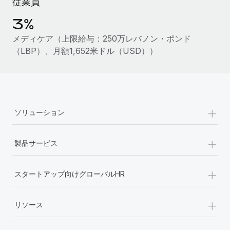
従業員
福利厚生
3%
ブログ
従業員の福利厚生を簡単に管理
メディケア（上限給与：250万レバノン・ポンド
Remoteの製品アップデート：GustoとXeroの統合お
（LBP）、月額1,652米ドル（USD））
よびContractor Management Plus（契約社員管理
プラス）
Remoteの使命は、世界のどこにいても、あらゆる規模の企業が
業務に最適な人材を採用し、管理し、給与を支給できるようにす
+
ることです。この数週間で、新しい統合、機能、改良点をリリー
ソリューション
スしました。...
+
詳細を見る
製品サービス
+
スタートアップ向けグローバルHR
給与詐欺：種類、事例、ビジネスを守る方法
給与, 賃金は詐欺の特に魅力的な標的です。多額の資金がシステ
+
リソース
ム間で頻繁に移動しているためです。このため、自社のビジネス
を保護することは極めて重要です。...