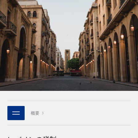
世界中の契約社員をオンボーディングし、管理
契約社員の報酬計算ツール
ログイン
Nederlands
グローバルな契約社員向けに、通貨オプションと支払スピー
PEO
成長の段階
ドを確認する
複雑な雇用関連業務を外部委託
Français
スタートアップ
成長中の企業向けのアジャイルなグローバルHR・給与処理ソ
REMOTEで学習
Deutsch
リューション
インフラ
リサーチおよびガイド
Remote統合
ミッドマーケット
Español
人事機能をワークフローにシームレスに統合する
活用事例
カスタマイズされた人事ソリューションでチームを拡大する
Italiano
プラットフォーム
HR用語集
企業
チームのための人事の基本機能を内蔵
大企業向けのグローバルHR
Português (Portugal)
チェックリストおよびテンプレート
接続
新しい
職務内容ライブラリ
日本語
当社のMCPを使用して、あらゆるAIツールをRemoteに接続
パートナーに登録
戦略的テクノロジーパートナー
ウェビナー
統合
概要
한국어
グローバルな人事機能を柔軟に自社プラットフォームへ統合
基本的なビジネスツールを活用して業務プロセスを効率化す
イベント
る
中文（简体）
パートナーとして登録
ニュースルーム