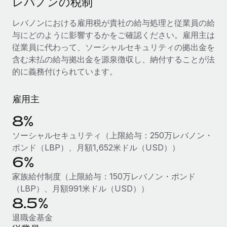
レバノンの税制
当社とのパートナーシップの可能性を検討する
サービス
給与・人材情報
レバノンにおける雇用税が貴社の給与処理と従業員の給
Remote Build
近日リリース予定
与にどのように影響するかをご確認ください。雇用主は
専門家に相談
統合とAI自動化に関するコンサルティング
情報センター
従業員に代わって、ソーシャルセキュリティの拠出金を
グローバル人事・コンプライアンスの専門サポート
含む未払の給与拠出金を源泉徴収し、納付することが法
サポートを依頼する
バックグラウンドチェック
活用事例
的に義務付けられています。
候補者の選考プロセスをシンプルに
すべてのリソースを表示する
雇用主
Compliance Watchtower
コンプライアンスリスクを先回りして対応
ブログ
8%
グローバル給与処理
ソーシャルセキュリティ（上限給与：250万レバノン・
デバイス管理
ポンド（LBP）、月額1,652米ドル（USD））
ITデバイスを世界規模で提供・管理
EORおよびPEO
6%
法人設立
契約社員管理
家族給付制度（上限給与：150万レバノン・ポンド
法令順守した法人をスピーディに設立
（LBP）、月額991米ドル（USD））
税務
8.5%
移住・転勤
ブログを読む
退職金基金
従業員の異動をスムーズに