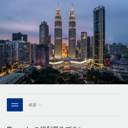
世界中の契約社員をオンボーディングし、管理
契約社員の報酬計算ツール
ログイン
Nederlands
グローバルな契約社員向けに、通貨オプションと支払スピー
PEO
成長の段階
ドを確認する
複雑な雇用関連業務を外部委託
Français
スタートアップ
成長中の企業向けのアジャイルなグローバルHR・給与処理ソ
REMOTEで学習
Deutsch
リューション
インフラ
リサーチおよびガイド
Remote統合
ミッドマーケット
Español
人事機能をワークフローにシームレスに統合する
活用事例
カスタマイズされた人事ソリューションでチームを拡大する
Italiano
プラットフォーム
HR用語集
企業
チームのための人事の基本機能を内蔵
大企業向けのグローバルHR
Português (Portugal)
チェックリストおよびテンプレート
接続
新しい
職務内容ライブラリ
日本語
当社のMCPを使用して、あらゆるAIツールをRemoteに接続
パートナーに登録
戦略的テクノロジーパートナー
ウェビナー
統合
概要
한국어
グローバルな人事機能を柔軟に自社プラットフォームへ統合
基本的なビジネスツールを活用して業務プロセスを効率化す
イベント
る
中文（简体）
パートナーとして登録
ニュースルーム