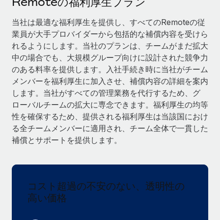
Remoteの福利厚生プラン
当社とのパートナーシップの可能性を検討する
サービス
給与・人材情報
当社は最適な福利厚生を提供し、すべてのRemoteの従
Remote Build
近日リリース予定
業員が大手プロバイダーから包括的な補償内容を受けら
専門家に相談
統合とAI自動化に関するコンサルティング
情報センター
れるようにします。当社のプランは、チームがまだ拡大
グローバル人事・コンプライアンスの専門サポート
中の場合でも、大規模グループ向けに設計された競争力
サポートを依頼する
バックグラウンドチェック
活用事例
のある料率を提供します。入社手続き時に当社がチーム
候補者の選考プロセスをシンプルに
メンバーを福利厚生に加入させ、補償内容の詳細を案内
すべてのリソースを表示する
します。当社がすべての管理業務を代行するため、グ
Compliance Watchtower
ローバルチームの拡大に専念できます。福利厚生の均等
コンプライアンスリスクを先回りして対応
ブログ
性を確保するため、提供される福利厚生は当該国におけ
る全チームメンバーに適用され、チーム全体で一貫した
グローバル給与処理
デバイス管理
補償とサポートを提供します。
ITデバイスを世界規模で提供・管理
EORおよびPEO
法人設立
契約社員管理
法令順守した法人をスピーディに設立
コスト超過の不安のない、透明性の
税務
高い価格
移住・転勤
ブログを読む
従業員の異動をスムーズに