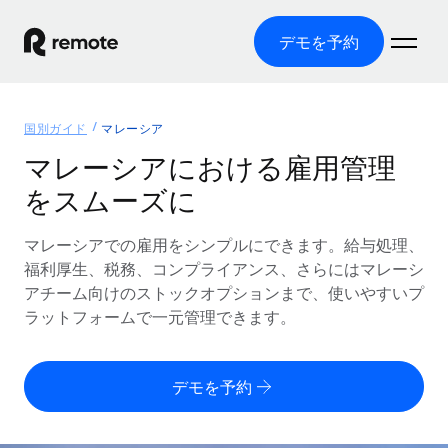
デモを予約
ホーム
国別ガイド
マレーシア
製品
マレーシアにおける雇用管理
をスムーズに
ソリューション
グローバル雇用
グローバル給与処理
マレーシアでの雇用をシンプルにできます。給与処理、
リソース
各国の制度に対応
コンプライアンス対応の給与処理を手軽に
福利厚生、税務、コンプライアンス、さらにはマレーシ
国別ガイド
アチーム向けのストックオプションまで、使いやすいプ
価格
ツールと計算ツール
Employer of Record（EOR）
/国別のグローバル雇用支援を検索する
ラットフォームで一元管理できます。
グローバル展開をコストをかけずに実現
誤分類リスク判定ツール
米国州エクスプローラー
国別に従業員の誤分類リスクを確認する
Contractor of Record
米国の各州において採用プロセスを簡素化する
日本語
デモを予約
世界中の契約社員と法令を遵守して契約
従業員コスト計算ツール
Remoteを他社と比較
各国の総従業員コストを計算する
契約社員管理
English
他社と比較した、当社の強みを確認する