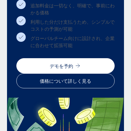
追加料金は一切なく、明確で、事前にわ
福利厚生
かる価格
ブログ
従業員の福利厚生を簡単に管理
利用した分だけ支払うため、シンプルで
Remoteの製品アップデート：GustoとXeroの統合お
コストの予測が可能
よびContractor Management Plus（契約社員管理
プラス）
グローバルチーム向けに設計され、企業
に合わせて拡張可能
Remoteの使命は、世界のどこにいても、あらゆる規模の企業が
業務に最適な人材を採用し、管理し、給与を支給できるようにす
ることです。この数週間で、新しい統合、機能、改良点をリリー
デモを予約
スしました。...
詳細を見る
価格について詳しく見る
給与詐欺：種類、事例、ビジネスを守る方法
給与, 賃金は詐欺の特に魅力的な標的です。多額の資金がシステ
ム間で頻繁に移動しているためです。このため、自社のビジネス
を保護することは極めて重要です。...