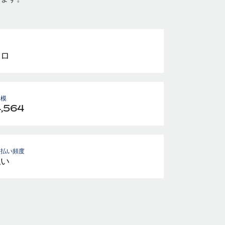
ーロ
規模
4,564
支払い頻度
払い