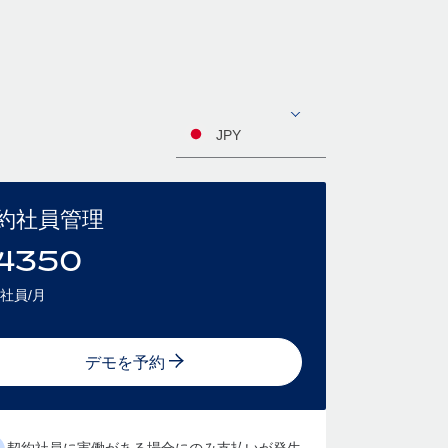
JPY
約社員管理
4350
社員/月
デモを予約