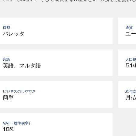
首都
通貨
バレッタ
ユ
言語
人口
英語、マルタ語
51
ビジネスのしやすさ
給与
簡単
月
VAT（標準税率）
18%