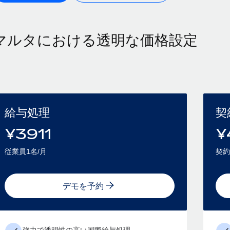
マルタにおける透明な価格設定
給与処理
契
¥
3911
¥
従業員1名/月
契約
デモを予約