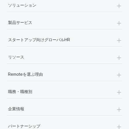
+
ソリューション
福利厚生
ブログ
従業員の福利厚生を簡単に管理
+
製品サービス
Remoteの製品アップデート：GustoとXeroの統合お
よびContractor Management Plus（契約社員管理
+
プラス）
スタートアップ向けグローバルHR
Remoteの使命は、世界のどこにいても、あらゆる規模の企業が
+
業務に最適な人材を採用し、管理し、給与を支給できるようにす
リソース
ることです。この数週間で、新しい統合、機能、改良点をリリー
スしました。...
+
Remoteを選ぶ理由
詳細を見る
+
職務・職種別
給与詐欺：種類、事例、ビジネスを守る方法
+
企業情報
給与, 賃金は詐欺の特に魅力的な標的です。多額の資金がシステ
ム間で頻繁に移動しているためです。このため、自社のビジネス
を保護することは極めて重要です。...
+
パートナーシップ