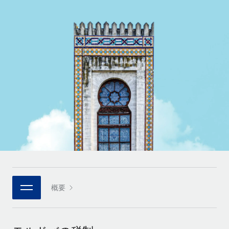
世界中の契約社員をオンボーディングし、管理
契約社員の報酬計算ツール
ログイン
Nederlands
グローバルな契約社員向けに、通貨オプションと支払スピー
PEO
成長の段階
ドを確認する
複雑な雇用関連業務を外部委託
Français
スタートアップ
成長中の企業向けのアジャイルなグローバルHR・給与処理ソ
REMOTEで学習
Deutsch
リューション
インフラ
リサーチおよびガイド
Remote統合
ミッドマーケット
Español
人事機能をワークフローにシームレスに統合する
活用事例
カスタマイズされた人事ソリューションでチームを拡大する
Italiano
プラットフォーム
HR用語集
企業
チームのための人事の基本機能を内蔵
大企業向けのグローバルHR
Português (Portugal)
チェックリストおよびテンプレート
接続
新しい
職務内容ライブラリ
日本語
当社のMCPを使用して、あらゆるAIツールをRemoteに接続
パートナーに登録
戦略的テクノロジーパートナー
ウェビナー
統合
概要
한국어
グローバルな人事機能を柔軟に自社プラットフォームへ統合
基本的なビジネスツールを活用して業務プロセスを効率化す
イベント
る
中文（简体）
パートナーとして登録
ニュースルーム