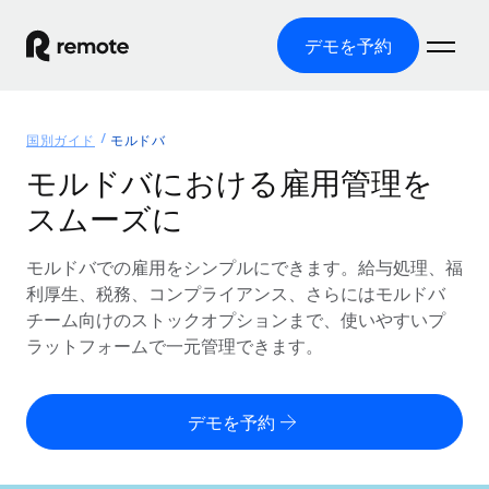
デモを予約
ホーム
国別ガイド
モルドバ
製品
モルドバにおける雇用管理を
スムーズに
ソリューション
グローバル雇用
グローバル給与処理
モルドバでの雇用をシンプルにできます。給与処理、福
リソース
各国の制度に対応
コンプライアンス対応の給与処理を手軽に
利厚生、税務、コンプライアンス、さらにはモルドバ
国別ガイド
チーム向けのストックオプションまで、使いやすいプ
価格
ツールと計算ツール
Employer of Record（EOR）
/国別のグローバル雇用支援を検索する
ラットフォームで一元管理できます。
グローバル展開をコストをかけずに実現
誤分類リスク判定ツール
米国州エクスプローラー
国別に従業員の誤分類リスクを確認する
Contractor of Record
米国の各州において採用プロセスを簡素化する
日本語
デモを予約
世界中の契約社員と法令を遵守して契約
従業員コスト計算ツール
Remoteを他社と比較
各国の総従業員コストを計算する
契約社員管理
English
他社と比較した、当社の強みを確認する