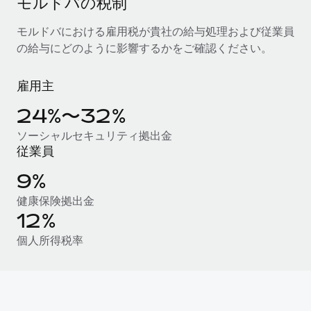
モルドバの税制
当社とのパートナーシップの可能性を検討する
サービス
給与・人材情報
モルドバにおける雇用税が貴社の給与処理および従業員
Remote Build
近日リリース予定
の給与にどのように影響するかをご確認ください。
専門家に相談
統合とAI自動化に関するコンサルティング
情報センター
グローバル人事・コンプライアンスの専門サポート
雇用主
サポートを依頼する
バックグラウンドチェック
活用事例
24%〜32%
候補者の選考プロセスをシンプルに
すべてのリソースを表示する
ソーシャルセキュリティ拠出金
Compliance Watchtower
従業員
コンプライアンスリスクを先回りして対応
ブログ
9%
グローバル給与処理
デバイス管理
健康保険拠出金
ITデバイスを世界規模で提供・管理
EORおよびPEO
12%
法人設立
契約社員管理
個人所得税率
法令順守した法人をスピーディに設立
税務
移住・転勤
ブログを読む
従業員の異動をスムーズに