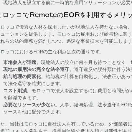
現地法人を設立する前に一時的な雇用ソリューションが必要
モロッコでRemoteのEORを利用するメリ
モロッコで優秀な人材を採用したいが現地法人を持たない場合、
リューションを提供します。モロッコは雇用および給与税に関す
これらの法的義務を満たしつつ、迅速な事業拡大を可能にしま
モロッコにおけるEORの主な利点は次の通りです。
市場参入が迅速
。現地法人の設立に何ヶ月も待つことなく、
現地の雇用法の完全な法令遵守
。遵守違反や誤分類に伴う法
給与処理の簡素化
。給与税の計算を自動化し、法改正があっ
て法令遵守を確実にします。
コスト削減
。モロッコで法人を設立するには費用と時間がか
を削減できます。
必要なリソースが少ない
。人事、給与処理、法令遵守をEO
ソースを他に配分できます。
また、当社はモロッコに自社法人を有しているため、外部業者
や追加コストを発生させ、従業員体験の低下を招く可能性があ